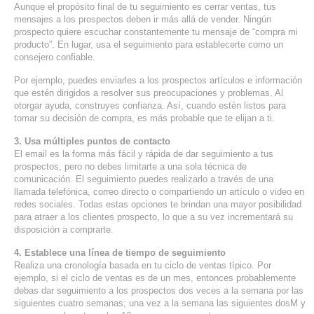
Aunque el propósito final de tu seguimiento es cerrar ventas, tus
SERVICIOS DE TI
mensajes a los prospectos deben ir más allá de vender. Ningún
prospecto quiere escuchar constantemente tu mensaje de “compra mi
ASESORÍA TECNOLÓGICA
producto”. En lugar, usa el seguimiento para establecerte como un
consejero confiable.
TRANSFORMACIÓN DIGITAL
Por ejemplo, puedes enviarles a los prospectos artículos e información
que estén dirigidos a resolver sus preocupaciones y problemas. Al
PORTAFOLIO
otorgar ayuda, construyes confianza. Así, cuando estén listos para
BLOG
tomar su decisión de compra, es más probable que te elijan a ti.
CONTACTO
3. Usa múltiples puntos de contacto
El email es la forma más fácil y rápida de dar seguimiento a tus
prospectos, pero no debes limitarte a una sola técnica de
comunicación. El seguimiento puedes realizarlo a través de una
llamada telefónica, correo directo o compartiendo un artículo o video en
redes sociales. Todas estas opciones te brindan una mayor posibilidad
para atraer a los clientes prospecto, lo que a su vez incrementará su
disposición a comprarte.
4. Establece una línea de tiempo de seguimiento
Realiza una cronología basada en tu ciclo de ventas típico. Por
ejemplo, si el ciclo de ventas es de un mes, entonces probablemente
debas dar seguimiento a los prospectos dos veces a la semana por las
siguientes cuatro semanas; una vez a la semana las siguientes dosM y