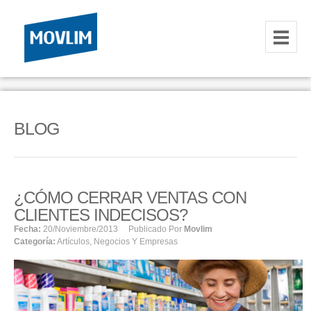
INICIO
NOSOTROS
BLOG
HOSTING
CORREOS CORPORATIVOS
¿CÓMO CERRAR VENTAS CON
HOSTING
CLIENTES INDECISOS?
RESELLER
Fecha:
20/noviembre/2013
Publicado Por
Movlim
Categoría:
Artículos
,
Negocios Y Empresas
SERVIDORES VPS
SERVIDORES VPS WINDOWS