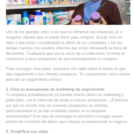
SERVIDORES DEDICADOS
AGENCIA DIGITAL
PAGINAS WEB PARA NEGOCIOS
Uno de los grandes retos a los que se enfrentan las empresas es a
asegurar clientes que no están listos para comprar. Quizás esto se
deba a que están considerando la oferta de un competidor o tal vez
PAGINA WEB CON MANEJADOR DE CONTENIDOS
porque cuentan con asuntos internos que están retrasando la toma de
decisiones. Cualquiera que sea la razón de su indecisión, tu meta es
PAGINA WEB CON CATÁLOGO DE PRODUCTOS
convencer a esos prospectos de que eventualmente te compren.
Para conseguir esta tarea, necesitas ser sabio sobre la forma en que
PAGINAS WEB A MEDIDA
das seguimiento a los clientes prospecto. Te compartimos cinco claves
para dar un seguimiento exitoso:
APPS PARA NEGOCIOS
1. Crea un presupuesto de marketing de seguimiento
Tu empresa probablemente ya invierte mucho dinero en marketing y
publicidad, con la intención de atraer a nuevos prospectos. ¿Entonces
SISTEMAS PARA NEGOCIOS Y EMPRESAS
por qué no invertir más en convertir prospectos en clientes,
particularmente si ya han mostrado interés en tu empresa
MARKETING DIGITAL
anteriormente? Este tipo de estrategia te permitirá conseguir mayor
retorno de inversión del dinero que colocas en promocionar tu negocio.
EMAIL MARKETING
2. Simplifica sus vidas