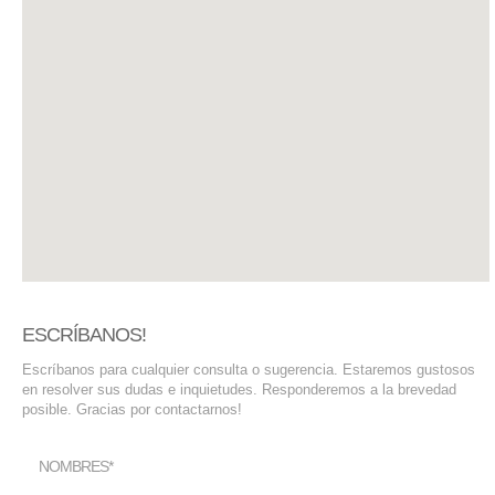
SERVIDORES DEDICADOS
AGENCIA DIGITAL
PAGINAS WEB PARA NEGOCIOS
PAGINA WEB CON MANEJADOR DE CONTENIDOS
PAGINA WEB CON CATÁLOGO DE PRODUCTOS
PAGINAS WEB A MEDIDA
APPS PARA NEGOCIOS
ESCRÍBANOS!
Escríbanos para cualquier consulta o sugerencia. Estaremos gustosos
SISTEMAS PARA NEGOCIOS Y EMPRESAS
en resolver sus dudas e inquietudes. Responderemos a la brevedad
posible. Gracias por contactarnos!
MARKETING DIGITAL
NOMBRES*
EMAIL MARKETING