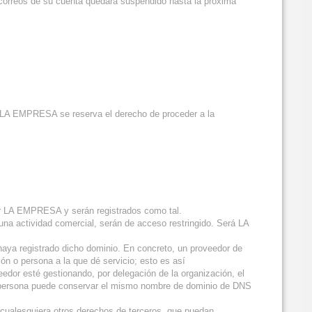
 correos de su cuenta quedará suspendido hasta la próxima
ue LA EMPRESA se reserva el derecho de proceder a la
 por LA EMPRESA y serán registrados como tal.
guna actividad comercial, serán de acceso restringido. Será LA
 haya registrado dicho dominio. En concreto, un proveedor de
ción o persona a la que dé servicio; esto es así
dor esté gestionando, por delegación de la organización, el
o persona puede conservar el mismo nombre de dominio de DNS
 o cualesquiera otros derechos de terceros, que puedan