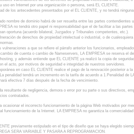
su uso en Internet por una organización o persona, será EL CLIENTE.
dad de los antecedentes presentados por el EL CLIENTE, y no tendrá ningun
ado nombre de dominio habrá de ser resuelta entre las partes contendientes u
A no tendrá otro papel ni responsabilidad que el de facilitar a las partes 
rean oportuna (acuerdo bilateral, Juzgados y Tribunales competentes, etc.).
ración de derechos de propiedad intelectual o industrial, o de cualesquiera 
 normas.
 vulneraciones a que se refiere el párrafo anterior los funcionarios, empl
, cambio de cuenta o cambio de Nameservers, LA EMPRESA se reserva el derec
o hosting, y además entiende que EL CLIENTE ya realizó la copia de seguridad
 en el acto, por motivos de seguridad e integridad de nuestros servidores.
ánea en caso EL CLIENTE realice el pago de la renovación posterior a la fe
 La penalidad tendrá un incremento en la tarifa de acuerdo a 1.Penalidad d
hará efectiva 7 días después de la fecha de vencimiento.
esultante de negligencia, demora o error por su parte o sus directivos, emple
icios contratados.
casionar el incorrecto funcionamiento de la página Web motivados por medi
l funcionamiento de la Internet. LA EMPRESA no garantiza la comercialidad 
NTE previamente estipulado en el tipo de diseño que se haya elegido siem
DE ENTREGA SERA VARIABLE Y PASARA A REPROGRAMACION.