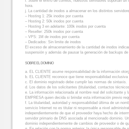
i. Sobre el envío de correos, nuestros servidores soportan u
hora.
j. La cantidad de inodos a almacenar en los distintos servidor
– Hosting 1: 25k inodos por cuenta
– Hosting 2: 50k inodos por cuenta
– Hosting 3 en adelante: 100k inodos por cuenta
– Reseller: 250k inodos por cuenta
– VPS: 1M de inodos por cuenta
– Dedicados: Sin limite de inodos
El exceso de almacenamiento de la cantidad de inodos indicad
suspensión y además de pausar la generación de backups de 
SOBRE EL DOMINIO
a. EL CLIENTE asume responsabilidad de la información otorg
b. EL CLIENTE reconoce que tiene responsabilidad exclusiva 
c. El dominio registrado debe cumplir las normas de sintaxis.
d. Los datos de los solicitantes (titularidad, contactos técn
e. La información relacionada al nombre real del solicitante 
EMPRESA quien decida si brindar esta información previo requ
f. La titularidad, autoridad y responsabilidad última de un n
servicio Internet no es titular ni responsable a nivel administ
independientemente de que el proveedor haya hecho de interme
servidor primario de DNS asociada al mencionado dominio. U
dominio independientemente de cambios de proveedor o de qu
g. En relación con la norma anterior, la única responsable de 