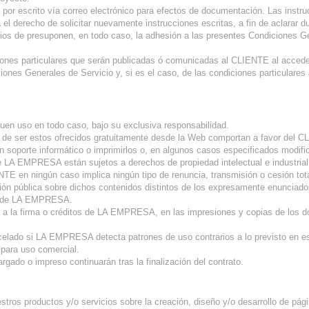
 por escrito vía correo electrónico para efectos de documentación. Las instru
l derecho de solicitar nuevamente instrucciones escritas, a fin de aclarar 
icios de presuponen, en todo caso, la adhesión a las presentes Condiciones 
ciones particulares que serán publicadas ó comunicadas al CLIENTE al acced
iones Generales de Servicio y, si es el caso, de las condiciones particulares
uen uso en todo caso, bajo su exclusiva responsabilidad.
 de ser estos ofrecidos gratuitamente desde la Web comportan a favor del CL
 soporte informático o imprimirlos o, en algunos casos especificados modific
 de LA EMPRESA están sujetos a derechos de propiedad intelectual e industr
TE en ningún caso implica ningún tipo de renuncia, transmisión o cesión tota
ión pública sobre dichos contenidos distintos de los expresamente enunciado
rte de LA EMPRESA.
cia a la firma o créditos de LA EMPRESA, en las impresiones y copias de los 
lado si LA EMPRESA detecta patrones de uso contrarios a lo previsto en est
 para uso comercial.
do o impreso continuarán tras la finalización del contrato.
estros productos y/o servicios sobre la creación, diseño y/o desarrollo de pá