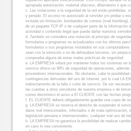
apropiada autorización; material obsceno, difamatorio o que co
c. Las violaciones a la seguridad de la red están prohibidas, si
y penado: El acceso no autorizado al servidor y/o probar o esca
incluida sin limitación, bombardeo de correos (mail bombing), 
de un paquete TCP-IP o de cualquier parte de la información d
actividad o contenido ilegal que pueda dañar nuestros servidor
d. También se considera una violación al principio de segurid
formularios o programas no actualizados con los últimos parch
formularios o sus programas instalados en sus computadores y
sean con la intención o no de defraudara terceros, sin perjui
comprueba alguna de estas malas prácticas de seguridad.
e. LA EMPRESA velará por mantener todos los sistemas en buena
servicio ofrece un 99% de seguridad de operaciones, además g
proveedores internacionales. No obstante, cabe la posibilidad
contingencias derivadas del uso de Internet, por lo cual LA E
indirectamente de la falla o corte de servicio. De ser necesar
las cuentas a otros servidores de nuestra empresa o de terc
correo electrónico el aviso a El CLIENTE con las fechas pro
f. EL CLIENTE deberá obligadamente guardar una copia de res
g. LA EMPRESA se reserva el derecho de suspender el servicio
datos mal intencionados, infectados o de mala optimización,
legislación peruana e internacionales, cualquier mal uso de 
h. LA EMPRESA no garantiza la posibilidad de realizar cambio
en caso lo vea conveniente.