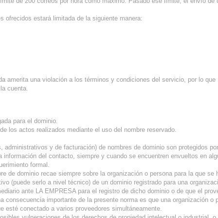
n límite de 200 correos por hora como máximo. Pasado ese límite, el envío de
es ofrecidos estará limitada de la siguiente manera:
a amerita una violación a los términos y condiciones del servicio, por lo q
la cuenta.
ada para el dominio.
de los actos realizados mediante el uso del nombre reservado.
icos, administrativos y de facturación) de nombres de dominio son protegidos
y la información del contacto, siempre y cuando se encuentren envueltos en al
erimiento formal.
ombre de dominio recae siempre sobre la organización o persona para la que se
rativo (puede serlo a nivel técnico) de un dominio registrado para una organiza
diario ante LA EMPRESA para el registro de dicho dominio o de que el provee
na consecuencia importante de la presente norma es que una organización 
e esté conectado a varios proveedores simultáneamente.
posibles vulneraciones de los derechos de propiedad intelectual o industrial,