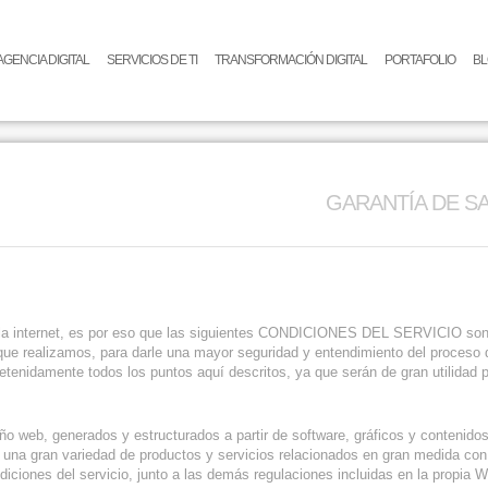
AGENCIA DIGITAL
SERVICIOS DE TI
TRANSFORMACIÓN DIGITAL
PORTAFOLIO
B
GARANTÍA DE S
 internet, es por eso que las siguientes CONDICIONES DEL SERVICIO son par
que realizamos, para darle una mayor seguridad y entendimiento del proceso d
etenidamente todos los puntos aquí descritos, ya que serán de gran utilidad p
 web, generados y estructurados a partir de software, gráficos y contenidos
 una gran variedad de productos y servicios relacionados en gran medida con d
ciones del servicio, junto a las demás regulaciones incluidas en la propia W