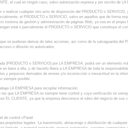
NTE, el cual en ningún caso, salvo autorización expresa y por escrito de 
ender o realizar cualquier otro acto de disposición del PRODUCTO o SERVICIO, 
 o parcialmente, el PRODUCTO o SERVICIO, salvo en aquellos que de forma exp
ro sistema de gestión y administración de páginas Web, ya sea en el pr
ntengan total o parcialmente el PRODUCTO o SERVICIO que constituye el co
que se pudieran derivar de tales acciones, así como de la salvaguardia d
acceso o difusión no autorizados.
trada (PRODUCTO o SERVICIO) por LA EMPRESA, podrá ser un elemento más a
en base a ella, y de hacerlo libera a LA EMPRESA de toda la responsabilidad
ños y perjuicios derivados de errores y/o incorrección o inexactitud en la 
no siempre posible:
 trabaja LA EMPRESA para recopilar información;
e las que LA EMPRESA no siempre tiene control y cuya verificación no siemp
 por EL CLIENTE, ya que la empresa desconoce el rubro del negocio de sus cl
el de control cPanel.
ropósitos legales. La transmisión, almacenaje o distribución de cualquier i
stá limitado, a material registrado, marcas registradas, secretos comerciales 