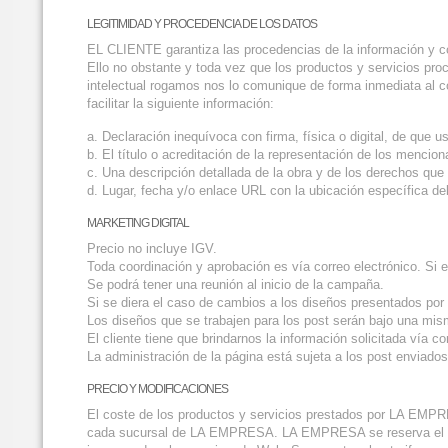
LEGITIMIDAD Y PROCEDENCIA DE LOS DATOS
EL CLIENTE garantiza las procedencias de la información y co
Ello no obstante y toda vez que los productos y servicios 
intelectual rogamos nos lo comunique de forma inmediata al 
facilitar la siguiente información:
a. Declaración inequívoca con firma, física o digital, de que u
b. El título o acreditación de la representación de los mencio
c. Una descripción detallada de la obra y de los derechos que 
d. Lugar, fecha y/o enlace URL con la ubicación específica de
MARKETING DIGITAL
Precio no incluye IGV.
Toda coordinación y aprobación es vía correo electrónico. Si 
Se podrá tener una reunión al inicio de la campaña.
Si se diera el caso de cambios a los diseños presentados po
Los diseños que se trabajen para los post serán bajo una mism
El cliente tiene que brindarnos la información solicitada vía co
La administración de la página está sujeta a los post enviado
PRECIO Y MODIFICACIONES
El coste de los productos y servicios prestados por LA EMPRE
cada sucursal de LA EMPRESA. LA EMPRESA se reserva el dere