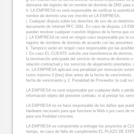
derivarse del registro de un nombre de dominio de DNS para 
h. LA EMPRESA no será responsable de verificar la autentici
nombre de dominio una vez inscrito en LA EMPRESA.
i. Cualquier disputa sobre los derechos de uso de un determin
documento de Internet RFC 1591. En caso de disputa, LA EMPRES
puedan resolver cualquier cuestión litigiosa de la forma que c
j. LA EMPRESA no será en ningún caso responsable por la vulne
registro de nombres de dominio de acuerdo con las presentes
k. Tampoco serán en ningún caso responsable por las posibles
l. En caso EL CLIENTE solicite una transferencia de dominio
la terminación anticipada del servicio de reserva de dominio 
relación contractual y los servicios de alojamiento prestados,
m. LA EMPRESA aplicará una penalidad por renovación extempor
como máximo 3 (tres) días antes de la fecha de vencimiento.
fecha de vencimiento y 2. Penalidad de Proveedor, la cuál se 
LA EMPRESA no será responsable por cualquier daño o pérdida r
información objeto del presente contrato, ni al prestar los serv
LA EMPRESA no se hace responsable de los daños que pueda o
hardware necesario para que funcione la Web o por caso de ma
para una finalidad concreta.
LA EMPRESA se compromete a entregar los proyectos al CLIE
tiempo, en caso de falta de cumplimiento EL PLAZO 