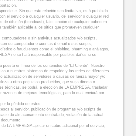
portación.
espondiese. Sin que esta relación sea limitativa, está prohibido
n el servicio a cualquier usuario, del servidor o cualquier red
 de difusión (broadcast), falsificación de cualquier cabecera
s también aplicable a los sitios que promueven cualquier
 computadores o sin antivirus actualizados y/o scripts,
licen su computador o cuentas d email o sus scripts,
dístico o fraudulentos como el phishing, pharming o análagos,
EMPRESA no se hará responsable por posibles daños si se
 puesta en línea de los contenidos de “El Cliente”. Nuestro
ias a nuestros sistemas de respaldo y las redes de diferentes
o o actualización de servidores o causas de fuerza mayor y/o
eza u otros perjuicios producidos, que surja directa o
zones técnicas, se podrá, a elección de LA EMPRESA. trasladar
razones de mejoras tecnológicas, para lo cual enviará por
or la pérdida de estos.
sos al servidor, publicación de programas y/o scripts de
cio de almacenamiento contratado, violación de la actual
e documento.
 de LA EMPRESA aplicar un cobro adicional por el servicio,