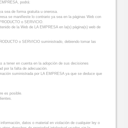
LA EMPRESA, podrá:
ya sea de forma gratuita u onerosa.
resa se manifieste lo contrario ya sea en la páginas Web con
opio PRODUCTO o SERVICIO.
ntenido de la Web de LA EMPRESA en la(s) página(s) web de
el PRODUCTO o SERVICIO suministrado, debiendo tomar las
 tener en cuenta en la adopción de sus decisiones
 por la falta de adecuación.
información suministrada por LA EMPRESA ya que se deduce que
re es posible.
ientes.
nformación, datos o material en violación de cualquier ley o
u otros derechos de propiedad intelectual usados sin la