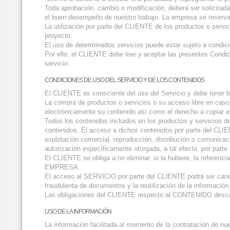
Toda aprobación, cambio o modificación, deberá ser solicitada
el buen desempeño de nuestro trabajo. La empresa se reserva e
La utilización por parte del CLIENTE de los productos o serv
proyecto.
El uso de determinados servicios puede estar sujeto a condi
Por ello, el CLIENTE debe leer y aceptar las presentes Condic
servicio.
CONDICIONES DE USO DEL SERVICIO Y DE LOS CONTENIDOS
El CLIENTE es consciente del uso del Servicio y debe tener b
La compra de productos o servicios o su acceso libre en caso
electrónicamente su contenido así como el derecho a copiar en
Todos los contenidos incluidos en los productos y servicios
contenidos. El acceso a dichos contenidos por parte del CLIEN
explotación comercial, reproducción, distribución o comunicac
autorización específicamente otorgada, a tal efecto, por pa
El CLIENTE se obliga a no eliminar, si la hubiere, la referen
EMPRESA.
El acceso al SERVICIO por parte del CLIENTE podrá ser cance
fraudulenta de documentos y la reutilización de la información
Las obligaciones del CLIENTE respecto al CONTENIDO descarga
USO DE LA INFORMACIÓN
La información facilitada al momento de la contratación de nu