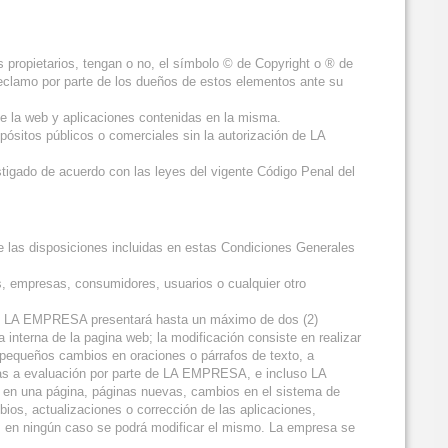
propietarios, tengan o no, el símbolo © de Copyright o ® de
clamo por parte de los dueños de estos elementos ante su
de la web y aplicaciones contenidas en la misma.
propósitos públicos o comerciales sin la autorización de LA
stigado de acuerdo con las leyes del vigente Código Penal del
de las disposiciones incluidas en estas Condiciones Generales
s, empresas, consumidores, usuarios o cualquier otro
web, LA EMPRESA presentará hasta un máximo de dos (2)
a interna de la pagina web; la modificación consiste en realizar
 pequeños cambios en oraciones o párrafos de texto, a
etas a evaluación por parte de LA EMPRESA, e incluso LA
o en una página, páginas nuevas, cambios en el sistema de
os, actualizaciones o corrección de las aplicaciones,
o, en ningún caso se podrá modificar el mismo. La empresa se