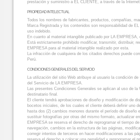
prestación y suministro a EL CLIENTE, a través de la Interne
PROPIEDAD INTELECTUAL
Todos los nombres de fabricantes, productos, compañías, marc
Marca Registrada y los contenidos son responsabilidad de E
uso indebido.
En cuanto al material intangible publicado por LA EMPRESA, es
Está estrictamente prohibido modificar, transmitir, distribuir, r
EMPRESA para al material intangible realizado por esta.
La infracción de cualquiera de los citados derechos puede con
Perú.
CONDICIONES GENERALES DEL SERVICIO
La utilización del sitio Web atribuye al usuario la condición
del Servicio de LA EMPRESA.
Las presentes Condiciones Generales se aplican al uso de la W
destinatario final.
El cliente tendrá aprobaciones de diseño y modificación de 
bocetos iníciales, de los cuales el cliente deberá definir uno 
hasta dos (2) cambios menores durante el período de diseño e
sustituir fotografías por otras del mismo formato, actualiza
EMPRESA se reserva el derecho de reprogramar el tiempo de e
navegación, cambios en la estructura de las páginas, modific
corregir intentos de terceros en hacer modificaciones a las 
reserva el derecho a colocar una penalidad y reprogramar el p