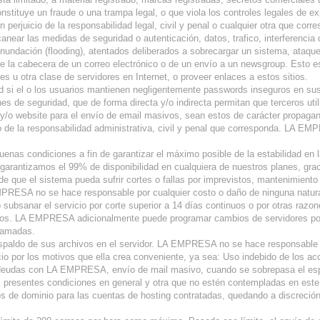
nstituye un fraude o una trampa legal, o que viola los controles legales de ex
n perjuicio de la responsabilidad legal, civil y penal o cualquier otra que corr
near las medidas de seguridad o autenticación, datos, trafico, interferencia co
inundación (flooding), atentados deliberados a sobrecargar un sistema, ataques
e la cabecera de un correo electrónico o de un envío a un newsgroup. Esto e
es u otra clase de servidores en Internet, o proveer enlaces a estos sitios.
ad si el o los usuarios mantienen negligentemente passwords inseguros en sus
es de seguridad, que de forma directa y/o indirecta permitan que terceros uti
/o website para el envío de email masivos, sean estos de carácter propagan
cio de la responsabilidad administrativa, civil y penal que corresponda. LA 
s condiciones a fin de garantizar el máximo posible de la estabilidad en la
arantizamos el 99% de disponibilidad en cualquiera de nuestros planes, grac
 de que el sistema pueda sufrir cortes o fallas por imprevistos, mantenimient
MPRESA no se hace responsable por cualquier costo o daño de ninguna natural
io subsanar el servicio por corte superior a 14 días continuos o por otras ra
eros. LA EMPRESA adicionalmente puede programar cambios de servidores por 
gramadas.
paldo de sus archivos en el servidor. LA EMPRESA no se hace responsable p
 por los motivos que ella crea conveniente, ya sea: Uso indebido de los acce
 deudas con LA EMPRESA, envío de mail masivo, cuando se sobrepasa el espa
las presentes condiciones en general y otra que no estén contempladas en est
s de dominio para las cuentas de hosting contratadas, quedando a discreción