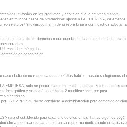
ntenidos utilizados en los productos y servicios que la empresa elabora.
proceden en muchos casos de proveedores ajenos a LA EMPRESA, de entender 
correo servicios@movlim.com a fin de asesorarlo para con nosotros adoptar 
sted es el titular de los derechos o que cuenta con la autorización del titular 
nados derechos.
Ud. considere infringidos.
l contenido en observación.
en caso el cliente no responda durante 2 días hábiles, nosotros elegiremos e
r LA EMPRESA, solo se podrán hacer dos modificaciones. Modificaciones adici
a línea gráfica y se podrá hacer hasta 2 modificaciones por post.
rreo electrónico.
s por LA EMPRESA. No se considera la administración para contenido adiciona
SA será el establecido para cada uno de ellos en las Tarifas vigentes segú
cho a modificar dichas tarifas, en cualquier momento siendo de aplicación