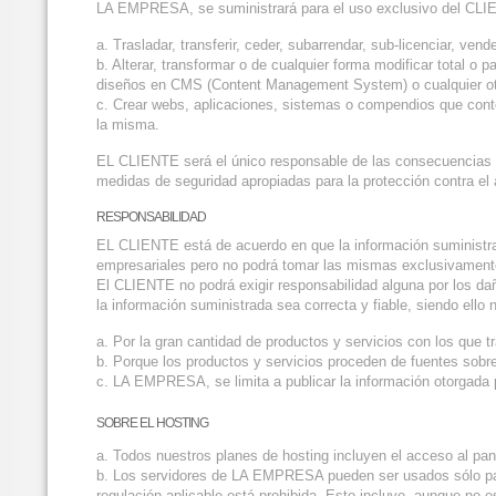
LA EMPRESA, se suministrará para el uso exclusivo del CLIE
a. Trasladar, transferir, ceder, subarrendar, sub-licenciar, v
b. Alterar, transformar o de cualquier forma modificar total
diseños en CMS (Content Management System) o cualquier ot
c. Crear webs, aplicaciones, sistemas o compendios que co
la misma.
EL CLIENTE será el único responsable de las consecuencias 
medidas de seguridad apropiadas para la protección contra el 
RESPONSABILIDAD
EL CLIENTE está de acuerdo en que la información suminis
empresariales pero no podrá tomar las mismas exclusivamente 
El CLIENTE no podrá exigir responsabilidad alguna por los da
la información suministrada sea correcta y fiable, siendo ello 
a. Por la gran cantidad de productos y servicios con los que
b. Porque los productos y servicios proceden de fuentes sobr
c. LA EMPRESA, se limita a publicar la información otorgada
SOBRE EL HOSTING
a. Todos nuestros planes de hosting incluyen el acceso al pan
b. Los servidores de LA EMPRESA pueden ser usados sólo para p
regulación aplicable está prohibida. Esto incluye, aunque no e