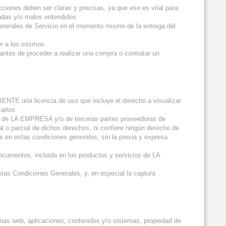
cciones deben ser claras y precisas, ya que eso es vital para
dudas y/o malos entendidos.
Generales de Servicio en el momento mismo de la entrega del
er a los mismos.
 antes de proceder a realizar una compra o contratar un
IENTE una licencia de uso que incluye el derecho a visualizar
arlos.
ial de LA EMPRESA y/o de terceras partes proveedoras de
l o parcial de dichos derechos, ni confiere ningún derecho de
s en estas condiciones generales, sin la previa y expresa
documentos, incluida en los productos y servicios de LA
as Condiciones Generales, y, en especial la captura
ginas web, aplicaciones, contenidos y/o sistemas, propiedad de