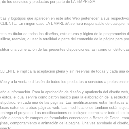
t, de los servicios y productos por parte de LA EMPRESA.
as y logotipos que aparecen en este sitio Web pertenecen a sus respectivos 
L CLIENTE. En ningún caso LA EMPRESA se hará responsable de cualquier re
ta es titular de todos los diseños, estructuras y lógica de la programación 
eutilizar, reenviar, o usar la totalidad o parte del contenido de la página para 
stituir una vulneración de las presentes disposiciones, así como un delito ca
 de CLIENTE e implica la aceptación plena y sin reservas de todas y cada una 
eb y a la venta o difusión de todos los productos o servicios a profesionale
diseño e información. Para la aprobación de diseño y apariencia del diseño 
de éstos, el cual servirá como patrón básico para la elaboración de la estructur
stipulado, en cada una de las páginas. Las modificaciones están limitadas a
r enlaces externos a otras páginas web. Las modificaciones también están suj
ntrega el proyecto. Las modificaciones no incluyen reemplazar todo el text
ación o cambio de campos en formularios conectados a Bases de Datos, cambi
páginas, comportamiento o animación de la pagina. Una vez aprobado el diseñ
royecto.