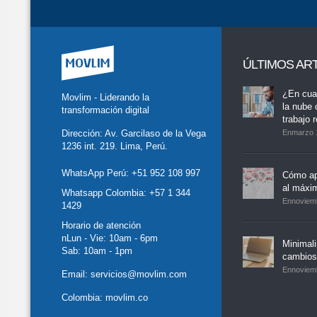
ÚLTIMOS AR
tter
Facebook
LinkedIn
Buscar
whatsapp
¿En cua
Movlim - Liderando la
la nube 
transformación digital
trabajo 
Dirección: Av. Garcilaso de la Vega
Enmarzo 
1236 int. 219. Lima, Perú.
WhatsApp Perú:
+51 952 108 997
Cómo ap
al máxi
Whatsapp Colombia:
+57 1 344
Ennoviem
1429
Horario de atención
nLun - Vie: 10am - 6pm
Minimal
Sab: 10am - 1pm
cambios,
Ennoviem
Email:
servicios@movlim.com
Colombia:
movlim.co