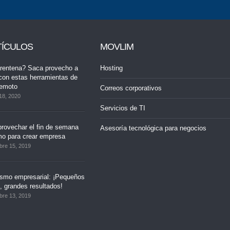
TÍCULOS
MOVLIM
rentena? Saca provecho a
Hosting
con estas herramientas de
remoto
Correos corporativos
18, 2020
Servicios de TI
rovechar el fin de semana
Asesoría tecnológica para negocios
mo para crear empresa
bre 15, 2019
ismo empresarial: ¡Pequeños
 grandes resultados!
bre 13, 2019