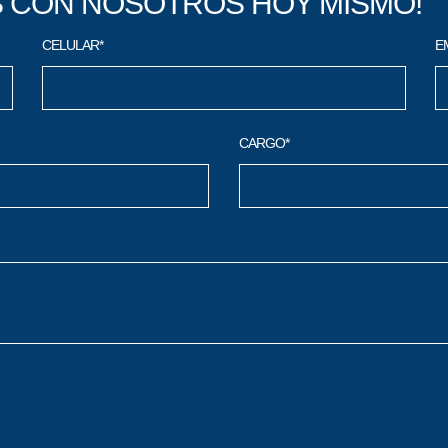
 CON NOSOTROS HOY MISMO!
CELULAR*
E
CARGO*