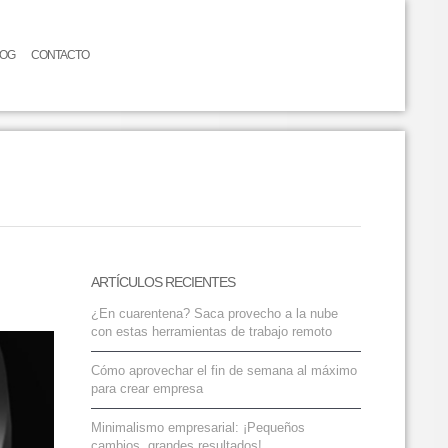
LOG
CONTACTO
ARTÍCULOS RECIENTES
¿En cuarentena? Saca provecho a la nube
con estas herramientas de trabajo remoto
Cómo aprovechar el fin de semana al máximo
para crear empresa
Minimalismo empresarial: ¡Pequeños
cambios, grandes resultados!