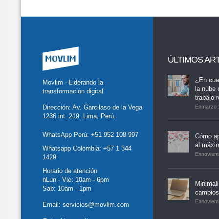
ÚLTIMOS AR
tter
Facebook
LinkedIn
Buscar
whatsapp
¿En cua
Movlim - Liderando la
la nube 
transformación digital
trabajo 
Dirección: Av. Garcilaso de la Vega
Enmarzo 
1236 int. 219. Lima, Perú.
WhatsApp Perú:
+51 952 108 997
Cómo ap
al máxi
Whatsapp Colombia:
+57 1 344
Ennoviem
1429
Horario de atención
nLun - Vie: 10am - 6pm
Minimal
Sab: 10am - 1pm
cambios,
Ennoviem
Email:
servicios@movlim.com