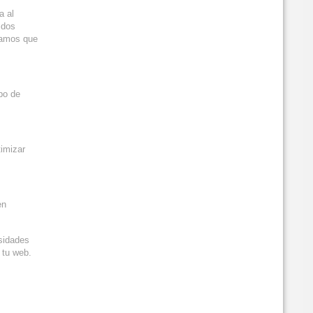
a al
 dos
ngamos que
po de
imizar
en
esidades
e tu web.