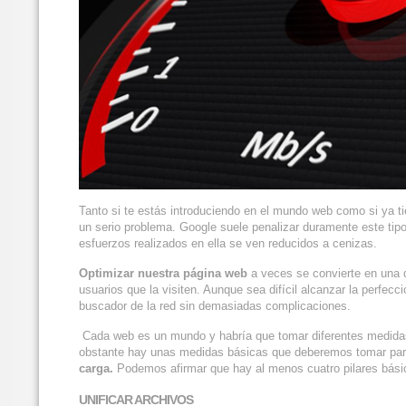
Tanto si te estás introduciendo en el mundo web como si ya t
un serio problema. Google suele penalizar duramente este tip
esfuerzos realizados en ella se ven reducidos a cenizas.
Optimizar nuestra p
á
gina web
a veces se convierte en una 
usuarios que la visiten. Aunque sea difícil alcanzar la perfe
buscador de la red sin demasiadas complicaciones.
Cada web es un mundo y habría que tomar diferentes medidas 
obstante hay unas medidas básicas que deberemos tomar para
carga.
Podemos afirmar que hay al menos cuatro pilares bás
UNIFICAR ARCHIVOS