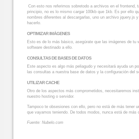
Con esto nos referimos sobretodo a archivos en el frontend, 
principio, no es lo mismo cargar 100kb que 1kb. Es por ello 
nombres diferentes al descargarlas, uno un archivo jquery.js y
hacerlo.
OPTIMIZAR IM
Á
GENES
Esto es de lo más básico, asegúrate que las imágenes de tu w
software destinado a ello.
CONSULTAS DE BASES DE DATOS
Este aspecto es algo más peliagudo y necesitará ayuda un p
las consultas a nuestra base de datos y la configuración del 
UTILIZAR CACHE
Otro de los aspectos más comprometidos, necesitaremos instal
nuestro hosting o servidor.
Tampoco te obsesiones con ello, pero no está de más tener un
que vayamos teniendo. De todos modos, nunca está de más con
Fuente: Nubelo.com