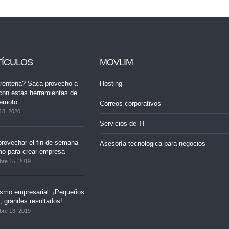
TÍCULOS
MOVLIM
rentena? Saca provecho a
Hosting
con estas herramientas de
remoto
Correos corporativos
18, 2020
Servicios de TI
rovechar el fin de semana
Asesoría tecnológica para negocios
mo para crear empresa
bre 15, 2019
ismo empresarial: ¡Pequeños
 grandes resultados!
bre 13, 2019