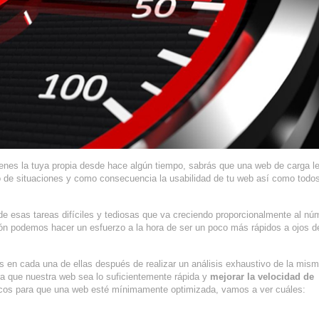
ienes la tuya propia desde hace algún tiempo, sabrás que una web de carga l
o de situaciones y como consecuencia la usabilidad de tu web así como todos
de esas tareas difíciles y tediosas que va creciendo proporcionalmente al nú
cción podemos hacer un esfuerzo a la hora de ser un poco más rápidos a ojos 
en cada una de ellas después de realizar un análisis exhaustivo de la mism
 que nuestra web sea lo suficientemente rápida y
mejorar la velocidad de
icos para que una web esté mínimamente optimizada, vamos a ver cuáles: