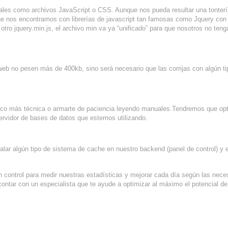
tales como archivos JavaScript o CSS. Aunque nos pueda resultar una tonterí
que nos encontramos con librerías de javascript tan famosas como Jquery con
 otro jquery.min.js, el archivo min va ya “unificado” para que nosotros no te
eb no pesen más de 400kb, sino será necesario que las corrijas con algún ti
oco más técnica o armarte de paciencia leyendo manuales.Tendremos que opt
servidor de bases de datos que estemos utilizando.
ar algún tipo de sistema de cache en nuestro backend (panel de control) y 
 control para medir nuestras estadísticas y mejorar cada día según las nec
tar con un especialista que te ayude a optimizar al máximo el potencial d