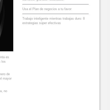
Usa el Plan de negocios a tu favor
Trabajo inteligente mientras trabajas duro: 8
estrategias súper efectivas
enta es
 los
mero de
del mayor
a, no