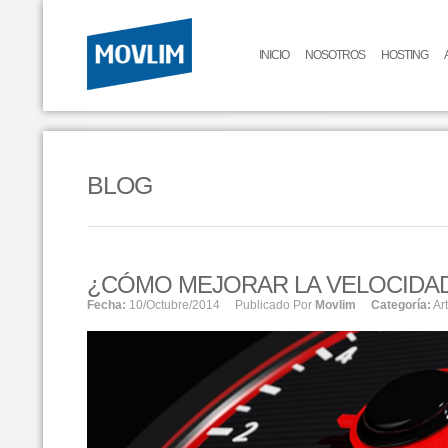
INICIO
NOSOTROS
HOSTING
BLOG
¿CÓMO MEJORAR LA VELOCIDAD
Fecha:
10/octubre/2014
Publicado Por
Movlim
Categoría:
Ar