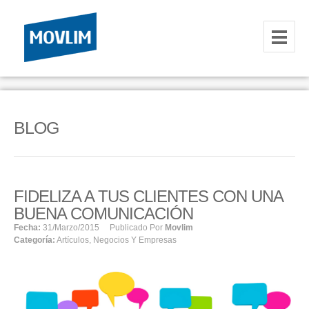
INICIO
NOSOTROS
BLOG
HOSTING
CORREOS CORPORATIVOS
FIDELIZA A TUS CLIENTES CON UNA
HOSTING
BUENA COMUNICACIÓN
RESELLER
Fecha:
31/marzo/2015
Publicado Por
Movlim
Categoría:
Artículos
,
Negocios Y Empresas
SERVIDORES VPS
SERVIDORES VPS WINDOWS