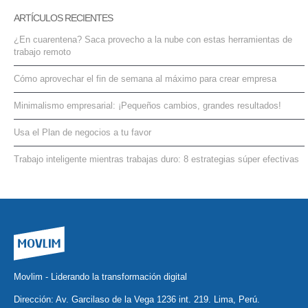
ARTÍCULOS RECIENTES
¿En cuarentena? Saca provecho a la nube con estas herramientas de
trabajo remoto
Cómo aprovechar el fin de semana al máximo para crear empresa
Minimalismo empresarial: ¡Pequeños cambios, grandes resultados!
Usa el Plan de negocios a tu favor
Trabajo inteligente mientras trabajas duro: 8 estrategias súper efectivas
Movlim - Liderando la transformación digital
Dirección: Av. Garcilaso de la Vega 1236 int. 219. Lima, Perú.