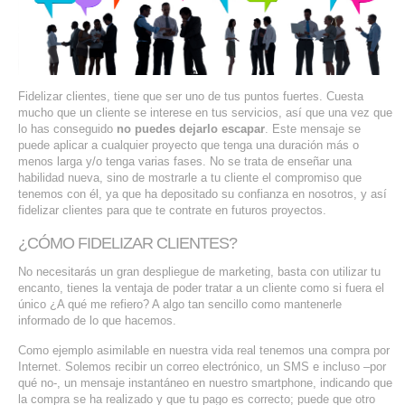
SERVIDORES DEDICADOS
AGENCIA DIGITAL
PAGINAS WEB PARA NEGOCIOS
Fidelizar clientes, tiene que ser uno de tus puntos fuertes. Cuesta
mucho que un cliente se interese en tus servicios, así que una vez que
lo has conseguido
no puedes dejarlo escapar
. Este mensaje se
PAGINA WEB CON MANEJADOR DE CONTENIDOS
puede aplicar a cualquier proyecto que tenga una duración más o
menos larga y/o tenga varias fases. No se trata de enseñar una
PAGINA WEB CON CATÁLOGO DE PRODUCTOS
habilidad nueva, sino de mostrarle a tu cliente el compromiso que
tenemos con él, ya que ha depositado su confianza en nosotros, y así
fidelizar clientes para que te contrate en futuros proyectos.
PAGINAS WEB A MEDIDA
¿CÓMO FIDELIZAR CLIENTES?
APPS PARA NEGOCIOS
No necesitarás un gran despliegue de marketing, basta con utilizar tu
encanto, tienes la ventaja de poder tratar a un cliente como si fuera el
SISTEMAS PARA NEGOCIOS Y EMPRESAS
único ¿A qué me refiero? A algo tan sencillo como mantenerle
informado de lo que hacemos.
MARKETING DIGITAL
Como ejemplo asimilable en nuestra vida real tenemos una compra por
Internet. Solemos recibir un correo electrónico, un SMS e incluso –por
qué no-, un mensaje instantáneo en nuestro smartphone, indicando que
EMAIL MARKETING
la compra se ha realizado y que tu pago es correcto; puede que otro