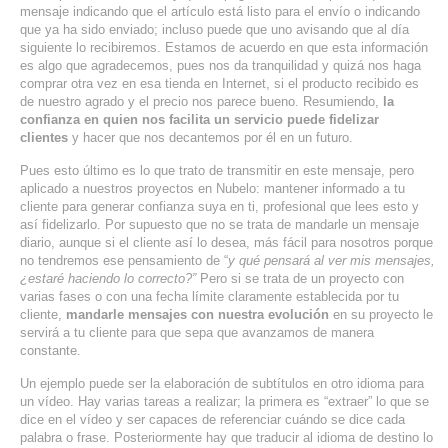
mensaje indicando que el artículo está listo para el envío o indicando
SERVICIOS DE TI
que ya ha sido enviado; incluso puede que uno avisando que al día
siguiente lo recibiremos. Estamos de acuerdo en que esta información
ASESORÍA TECNOLÓGICA
es algo que agradecemos, pues nos da tranquilidad y quizá nos haga
comprar otra vez en esa tienda en Internet, si el producto recibido es
de nuestro agrado y el precio nos parece bueno. Resumiendo,
la
TRANSFORMACIÓN DIGITAL
confianza en quien nos facilita un servicio puede fidelizar
PORTAFOLIO
clientes
y hacer que nos decantemos por él en un futuro.
BLOG
Pues esto último es lo que trato de transmitir en este mensaje, pero
aplicado a nuestros proyectos en Nubelo: mantener informado a tu
CONTACTO
cliente para generar confianza suya en ti, profesional que lees esto y
así fidelizarlo. Por supuesto que no se trata de mandarle un mensaje
diario, aunque si el cliente así lo desea, más fácil para nosotros porque
no tendremos ese pensamiento de “
y qué pensará al ver mis mensajes,
¿estaré haciendo lo correcto?”
Pero si se trata de un proyecto con
varias fases o con una fecha límite claramente establecida por tu
cliente,
mandarle mensajes con nuestra evolución
en su proyecto le
servirá a tu cliente para que sepa que avanzamos de manera
constante.
Un ejemplo puede ser la elaboración de subtítulos en otro idioma para
un vídeo. Hay varias tareas a realizar; la primera es “extraer” lo que se
dice en el vídeo y ser capaces de referenciar cuándo se dice cada
palabra o frase. Posteriormente hay que traducir al idioma de destino lo