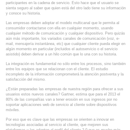
participantes en la cadena de servicio. Esto hace que el usuario se
SERVICIOS DE TI
sienta seguro al saber que quien está del otro lado tiene su información
y conoce su historia.
ASESORÍA TECNOLÓGICA
Las empresas deben adoptar el modelo multicanal que le permita al
consumidor contactarse con ella en cualquier momento, usando
TRANSFORMACIÓN DIGITAL
cualquier método de comunicación y cualquier dispositivo. Pero quizás
aún más importante, los variados canales de comunicación (voz, e-
PORTAFOLIO
mail, mensajería instantánea, etc) que cualquier cliente pueda elegir en
BLOG
algún momento en particular (incluidos el autoservicio o el servicio
asistido) deben derivar a un hilo común que lo una con su historia.
CONTACTO
La integración es fundamental no sólo entre los procesos, sino también
entre los equipos que se relacionan con el cliente. El estudio
incompleto de la información comprometerá la atención postventa y la
satisfacción del mismo.
¿Están preparadas las empresas de nuestra región para ofrecer a sus
usuarios estos nuevos canales? Gartner, estima que para el 2013 el
80% de las compañías van a tener erosión en sus ingresos por no
soportar aplicaciones web de servicio al cliente sobre dispositivos
móviles.
Por eso que es clave que las empresas se orienten a innovar en
tecnologías asociadas al servicio al cliente, que mejoren sus
plataformas y las adapten al perfil del cliente 2.0 que es mucho más