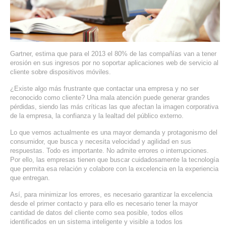
SERVIDORES DEDICADOS
AGENCIA DIGITAL
PAGINAS WEB PARA NEGOCIOS
Gartner, estima que para el 2013 el 80% de las compañías van a tener
erosión en sus ingresos por no soportar aplicaciones web de servicio al
cliente sobre dispositivos móviles.
PAGINA WEB CON MANEJADOR DE CONTENIDOS
¿Existe algo más frustrante que contactar una empresa y no ser
reconocido como cliente? Una mala atención puede generar grandes
PAGINA WEB CON CATÁLOGO DE PRODUCTOS
pérdidas, siendo las más críticas las que afectan la imagen corporativa
de la empresa, la confianza y la lealtad del público externo.
PAGINAS WEB A MEDIDA
Lo que vemos actualmente es una mayor demanda y protagonismo del
consumidor, que busca y necesita velocidad y agilidad en sus
APPS PARA NEGOCIOS
respuestas. Todo es importante. No admite errores o interrupciones.
Por ello, las empresas tienen que buscar cuidadosamente la tecnología
que permita esa relación y colabore con la excelencia en la experiencia
SISTEMAS PARA NEGOCIOS Y EMPRESAS
que entregan.
MARKETING DIGITAL
Así, para minimizar los errores, es necesario garantizar la excelencia
desde el primer contacto y para ello es necesario tener la mayor
cantidad de datos del cliente como sea posible, todos ellos
EMAIL MARKETING
identificados en un sistema inteligente y visible a todos los