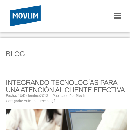
INICIO
NOSOTROS
BLOG
HOSTING
CORREOS CORPORATIVOS
INTEGRANDO TECNOLOGÍAS PARA
HOSTING
UNA ATENCIÓN AL CLIENTE EFECTIVA
RESELLER
Fecha:
18/diciembre/2013
Publicado Por
Movlim
Categoría:
Artículos
,
Tecnología
SERVIDORES VPS
SERVIDORES VPS WINDOWS