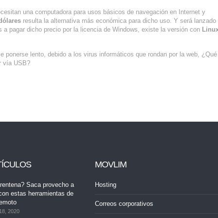
necesitan una computadora para usos básicos de navegación en Internet y
dólares
resulta la alternativa más económica para dicho uso. Y será lanzado 
 a pagar dicho precio por la licencia de Windows, existe la versión con
Linux
 ponerse lento, debido a los virus informáticos que rondan por la web, ¿Qué
r vía USB?
TÍCULOS
MOVLIM
rentena? Saca provecho a
Hosting
con estas herramientas de
remoto
Correos corporativos
18, 2020