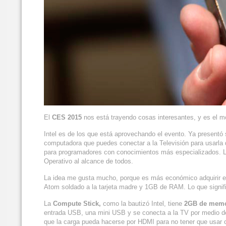
El
CES 2015
nos está trayendo cosas interesantes, y es el 
Intel es de los que está aprovechando el evento. Ya present
computadora que puedes conectar a la Televisión para usarla 
para programadores con conocimientos más especializados. L
Operativo al alcance de todos.
La idea me gusta mucho, porque es más económico adquirir es
Atom soldado a la tarjeta madre y 1GB de RAM. Lo que signif
La
Compute Stick,
como la bautizó Intel, tiene
2GB de mem
entrada USB, una mini USB y se conecta a la TV por medio de
que la carga pueda hacerse por HDMI para no tener que usar o