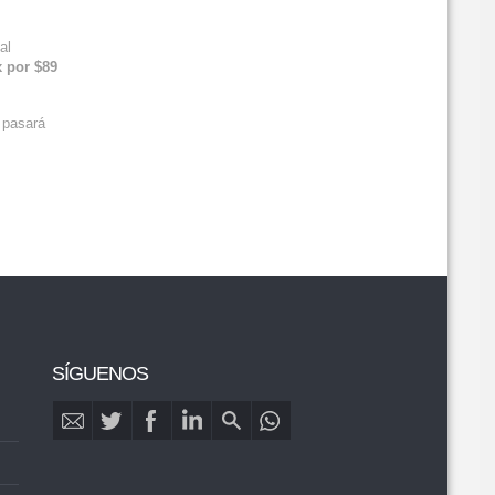
al
 por $89
 pasará
SÍGUENOS