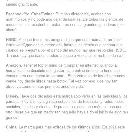
siendo gratificante.
Facebook/YouTube/Twitter.
Tumban dictadores, acaban con
matrimonios y no podemos dejar de usarlas. De todas las cientos de
redes sociales existentes, éstas tres son las grandes ganadoras (por
ahora).
HSBC.
Aunque todos mis amigos digan que esta marca es un “four
letter word”(que casualmente es), hasta ellos tienen que aceptar que
cuando se pregunta por el banco del mundo hay que responder HSBC.
En eso hay que darles crédito, aunque a veces ellos no te lo den a ti.
Amazon.
Tener el top of mind de “comprar en internet” cuando la
humanidad ha decidido que gastar plata online es cool te tiene que
convertir en una marca importante. Esta veterana de las cibermarcas
vende hoy desde libros hasta botox. Tal vez por eso luce hoy tan
atractiva como en sus primeros años de vida.
Disney.
Hace dos décadas esta marca sólo vivía en las películas y los
parques. Hoy Disney significa estaciones de televisión y radio, redes
sociales, tiendas y cientos de productos, cada uno más exitoso que el
otro. Increíble que un roedor tan pequeño haya sido el inicio de algo tan
grande.
China.
La marca país más exitosa de los últimos años. En 1991 éste