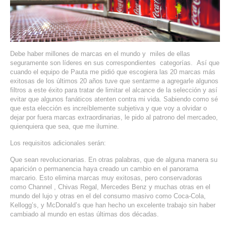
SERVIDORES DEDICADOS
AGENCIA DIGITAL
PAGINAS WEB PARA NEGOCIOS
Debe haber millones de marcas en el mundo y miles de ellas
seguramente son líderes en sus correspondientes categorías. Así que
cuando el equipo de Pauta me pidió que escogiera las 20 marcas más
PAGINA WEB CON MANEJADOR DE CONTENIDOS
exitosas de los últimos 20 años tuve que sentarme a agregarle algunos
filtros a este éxito para tratar de limitar el alcance de la selección y así
PAGINA WEB CON CATÁLOGO DE PRODUCTOS
evitar que algunos fanáticos atenten contra mi vida. Sabiendo como sé
que esta elección es increíblemente subjetiva y que voy a olvidar o
dejar por fuera marcas extraordinarias, le pido al patrono del mercadeo,
PAGINAS WEB A MEDIDA
quienquiera que sea, que me ilumine.
Los requisitos adicionales serán:
APPS PARA NEGOCIOS
Que sean revolucionarias. En otras palabras, que de alguna manera su
aparición o permanencia haya creado un cambio en el panorama
SISTEMAS PARA NEGOCIOS Y EMPRESAS
marcario. Esto elimina marcas muy exitosas, pero conservadoras
como Channel , Chivas Regal, Mercedes Benz y muchas otras en el
MARKETING DIGITAL
mundo del lujo y otras en el del consumo masivo como Coca-Cola,
Kellogg’s, y McDonald’s que han hecho un excelente trabajo sin haber
cambiado al mundo en estas últimas dos décadas.
EMAIL MARKETING