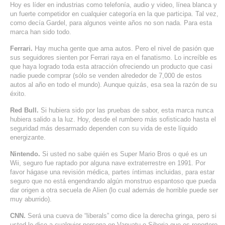
Hoy es líder en industrias como telefonía, audio y video, línea blanca y
un fuerte competidor en cualquier categoría en la que participa. Tal vez,
como decía Gardel, para algunos veinte años no son nada. Para esta
marca han sido todo.
Ferrari.
Hay mucha gente que ama autos. Pero el nivel de pasión que
sus seguidores sienten por Ferrari raya en el fanatismo. Lo increíble es
que haya logrado toda esta atracción ofreciendo un producto que casi
nadie puede comprar (sólo se venden alrededor de 7,000 de estos
autos al año en todo el mundo). Aunque quizás, esa sea la razón de su
éxito.
Red Bull.
Si hubiera sido por las pruebas de sabor, esta marca nunca
hubiera salido a la luz. Hoy, desde el rumbero más sofisticado hasta el
seguridad más desarmado dependen con su vida de este líquido
energizante.
Nintendo.
Si usted no sabe quién es Super Mario Bros o qué es un
Wii, seguro fue raptado por alguna nave extraterrestre en 1991. Por
favor hágase una revisión médica, partes íntimas incluidas, para estar
seguro que no está engendrando algún monstruo espantoso que pueda
dar origen a otra secuela de Alien (lo cual además de horrible puede ser
muy aburrido).
CNN.
Será una cueva de “liberals” como dice la derecha gringa, pero si
usted le dice a cualquier persona en Vanuatu o Siberia que es reportero