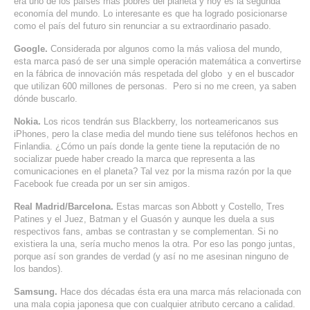
era uno de los países más pobres del planeta y hoy es la segunda
economía del mundo. Lo interesante es que ha logrado posicionarse
como el país del futuro sin renunciar a su extraordinario pasado.
Google.
Considerada por algunos como la más valiosa del mundo,
esta marca pasó de ser una simple operación matemática a convertirse
en la fábrica de innovación más respetada del globo y en el buscador
que utilizan 600 millones de personas. Pero si no me creen, ya saben
dónde buscarlo.
Nokia.
Los ricos tendrán sus Blackberry, los norteamericanos sus
iPhones, pero la clase media del mundo tiene sus teléfonos hechos en
Finlandia. ¿Cómo un país donde la gente tiene la reputación de no
socializar puede haber creado la marca que representa a las
comunicaciones en el planeta? Tal vez por la misma razón por la que
Facebook fue creada por un ser sin amigos.
Real Madrid/Barcelona.
Estas marcas son Abbott y Costello, Tres
Patines y el Juez, Batman y el Guasón y aunque les duela a sus
respectivos fans, ambas se contrastan y se complementan. Si no
existiera la una, sería mucho menos la otra. Por eso las pongo juntas,
porque así son grandes de verdad (y así no me asesinan ninguno de
los bandos).
Samsung.
Hace dos décadas ésta era una marca más relacionada con
una mala copia japonesa que con cualquier atributo cercano a calidad.