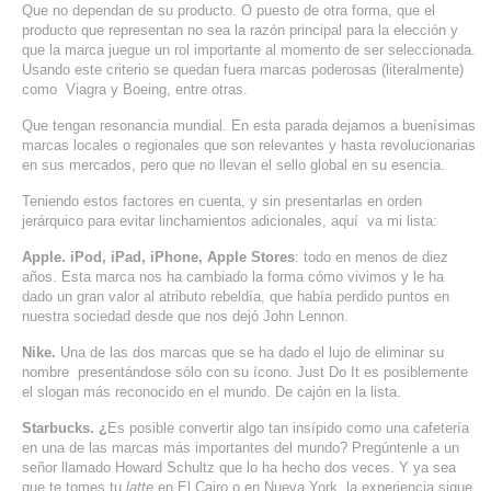
Que no dependan de su producto. O puesto de otra forma, que el
SERVICIOS DE TI
producto que representan no sea la razón principal para la elección y
que la marca juegue un rol importante al momento de ser seleccionada.
ASESORÍA TECNOLÓGICA
Usando este criterio se quedan fuera marcas poderosas (literalmente)
como Viagra y Boeing, entre otras.
TRANSFORMACIÓN DIGITAL
Que tengan resonancia mundial. En esta parada dejamos a buenísimas
marcas locales o regionales que son relevantes y hasta revolucionarias
PORTAFOLIO
en sus mercados, pero que no llevan el sello global en su esencia.
BLOG
Teniendo estos factores en cuenta, y sin presentarlas en orden
CONTACTO
jerárquico para evitar linchamientos adicionales, aquí va mi lista:
Apple. iPod, iPad, iPhone, Apple Stores
: todo en menos de diez
años. Esta marca nos ha cambiado la forma cómo vivimos y le ha
dado un gran valor al atributo rebeldía, que había perdido puntos en
nuestra sociedad desde que nos dejó John Lennon.
Nike.
Una de las dos marcas que se ha dado el lujo de eliminar su
nombre presentándose sólo con su ícono. Just Do It es posiblemente
el slogan más reconocido en el mundo. De cajón en la lista.
Starbucks. ¿
Es posible convertir algo tan insípido como una cafetería
en una de las marcas más importantes del mundo? Pregúntenle a un
señor llamado Howard Schultz que lo ha hecho dos veces. Y ya sea
que te tomes tu
latte
en El Cairo o en Nueva York, la experiencia sigue