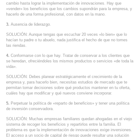
cambio hasta lograr la implementación de innovaciones. Hay que
SERVICIOS DE TI
«vender» los beneficios que los cambios supondrán para la empresa, y
hacerlo de una forma profesional, con datos en la mano.
ASESORÍA TECNOLÓGICA
3.
Ausencia de liderazgo.
TRANSFORMACIÓN DIGITAL
SOLUCIÓN: Aunque tengas que escuchar 20 veces «lo bien» que lo
hacían tu padre o tu abuelo, nada justifica el hecho de que no tomes
PORTAFOLIO
las riendas.
BLOG
4.
Conformarse con lo que hay. Tratar de conservar a los clientes que
se heredan, ofreciéndoles los mismos productos o servicios «de toda la
CONTACTO
vida».
SOLUCIÓN: Debes planear estratégicamente el crecimiento de la
empresa y, para hacerlo bien, necesitas estudios de mercado que te
permitan tomar decisiones sobre qué productos mantener en tu oferta,
cuáles hay que modificar y qué nuevos conviene incorporar.
5.
Perpetuar la política de «reparto de beneficios» y tener una política
de inversión conservadora.
SOLUCIÓN: Muchas empresas familiares quedan ahogadas en el viejo
sistema de recoger los beneficios y repartirlos entre la familia. El
problema es que la implementación de innovaciones exige inversiones.
El acceso a un socio de capital de riesgo puede resultar una solución