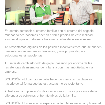
SERVIDORES DEDICADOS
AGENCIA DIGITAL
PAGINAS WEB PARA NEGOCIOS
Es común confundir el entorno familiar con el entorno del negocio.
PAGINA WEB CON MANEJADOR DE CONTENIDOS
Muchas veces podemos caer en errores propios de esta realidad,
asumiendo que el trato entre los involucrados debe ser el mismo.
PAGINA WEB CON CATÁLOGO DE PRODUCTOS
Te presentamos algunos de los posibles inconvenientes que se pueden
presentar en las empresas familiares, y una propuesta para
solucionarlos sin problemas.
PAGINAS WEB A MEDIDA
1.
Tratar de cambiarlo todo de golpe, pasando por encima de las
resistencias de miembros de la familia con más antigüedad en la
APPS PARA NEGOCIOS
empresa.
SISTEMAS PARA NEGOCIOS Y EMPRESAS
SOLUCIÓN: «El cambio se debe hacer con firmeza. La clave es
hacerlo de tal forma que las estructuras no se resientan».
MARKETING DIGITAL
2.
Retrasar la implantación de innovaciones críticas por causa de la
diferencia de opiniones entre miembros de la familia.
EMAIL MARKETING
SOLUCIÓN: El mercado no espera a nadie. Debes negociar y liderar el