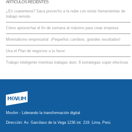
ARTÍCULOS RECIENTES
¿En cuarentena? Saca provecho a la nube con estas herramientas de
trabajo remoto
Cómo aprovechar el fin de semana al máximo para crear empresa
Minimalismo empresarial: ¡Pequeños cambios, grandes resultados!
Usa el Plan de negocios a tu favor
Trabajo inteligente mientras trabajas duro: 8 estrategias súper efectivas
Movlim - Liderando la transformación digital
Dirección: Av. Garcilaso de la Vega 1236 int. 219. Lima, Perú.