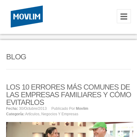
INICIO
NOSOTROS
BLOG
HOSTING
CORREOS CORPORATIVOS
LOS 10 ERRORES MÁS COMUNES DE
HOSTING
LAS EMPRESAS FAMILIARES Y CÓMO
RESELLER
EVITARLOS
Fecha:
30/octubre/2013
Publicado Por
Movlim
Categoría:
Artículos
,
Negocios Y Empresas
SERVIDORES VPS
SERVIDORES VPS WINDOWS