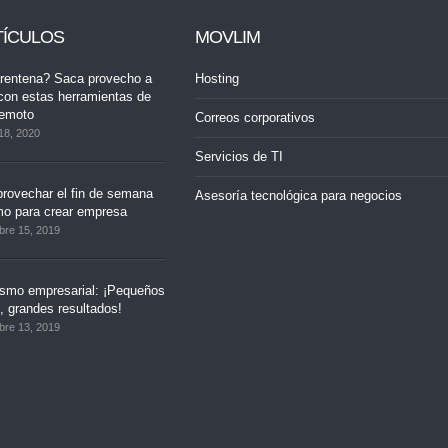
TÍCULOS
MOVLIM
rentena? Saca provecho a
Hosting
con estas herramientas de
remoto
Correos corporativos
18, 2020
Servicios de TI
rovechar el fin de semana
Asesoría tecnológica para negocios
mo para crear empresa
bre 15, 2019
ismo empresarial: ¡Pequeños
 grandes resultados!
bre 13, 2019