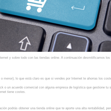
rnet y sobre todo con las tiendas online. A continuación desmitificamos los
 o menor), lo que está claro es que si vendes por Internet te ahorras los cost
ck o un acuerdo comercial con alguna empresa de logística que gestione tu s
rnet tiene costes.
ación podrás obtener una tienda online que te aporte una alta rentabilidad, pe