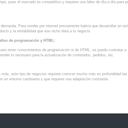
po, pues el mercado es competitivo y requiere una labor de día a día para p
demanda. Para vender por internet previamente habría que desarrollar un est
ucto y la rentabilidad que ese nicho dará a tu negocio.
 altos de programación y HTML:
esario tener conocimientos de programación ni de HTML, se puede contratar a
ender lo necesario para la actualización de contenidos, pedidos, etc.
s más, este tipo de negocios requiere conocer mucho más en profundidad las
en un entorno cambiante y que requiere una adaptación constante.