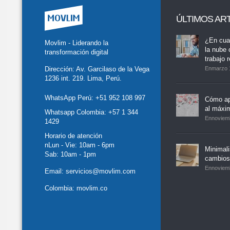
ÚLTIMOS AR
tter
Facebook
LinkedIn
Buscar
whatsapp
¿En cua
Movlim - Liderando la
la nube 
transformación digital
trabajo 
Dirección: Av. Garcilaso de la Vega
Enmarzo 
1236 int. 219. Lima, Perú.
WhatsApp Perú:
+51 952 108 997
Cómo ap
al máxi
Whatsapp Colombia:
+57 1 344
Ennoviem
1429
Horario de atención
nLun - Vie: 10am - 6pm
Minimal
Sab: 10am - 1pm
cambios,
Ennoviem
Email:
servicios@movlim.com
Colombia:
movlim.co