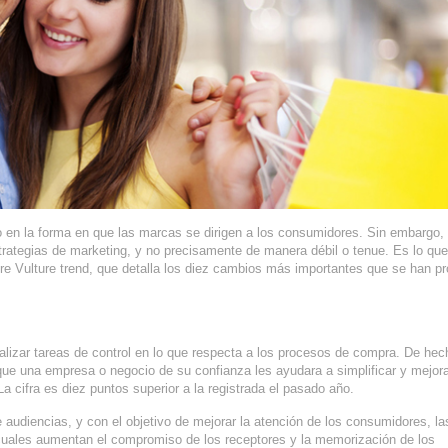
 en la forma en que las marcas se dirigen a los consumidores. Sin embargo,
rategias de marketing, y no precisamente de manera débil o tenue. Es lo qu
re Vulture trend, que detalla los diez cambios más importantes que se han p
lizar tareas de control en lo que respecta a los procesos de compra. De hec
 que una empresa o negocio de su confianza les ayudara a simplificar y mejora
a cifra es diez puntos superior a la registrada el pasado año.
 audiencias, y con el objetivo de mejorar la atención de los consumidores, l
s cuales aumentan el compromiso de los receptores y la memorización de los