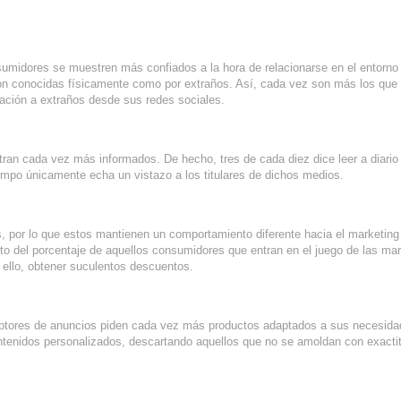
umidores se muestren más confiados a la hora de relacionarse en el entorno d
son conocidas físicamente como por extraños. Así, cada vez son más los que
ación a extraños desde sus redes sociales.
an cada vez más informados. De hecho, tres de cada diez dice leer a diario
iempo únicamente echa un vistazo a los titulares de dichos medios.
, por lo que estos mantienen un comportamiento diferente hacia el marketing
to del porcentaje de aquellos consumidores que entran en el juego de las ma
 ello, obtener suculentos descuentos.
eptores de anuncios piden cada vez más productos adaptados a sus necesid
ntenidos personalizados, descartando aquellos que no se amoldan con exactit