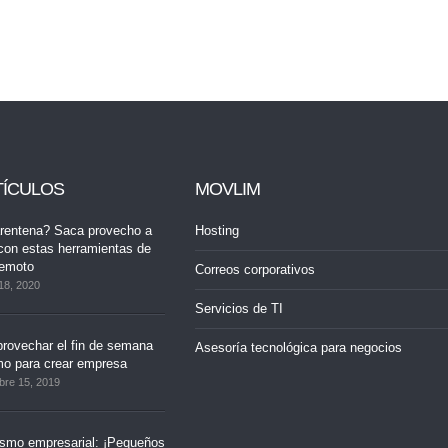
TÍCULOS
MOVLIM
rentena? Saca provecho a
Hosting
con estas herramientas de
remoto
Correos corporativos
18, 2020
Servicios de TI
rovechar el fin de semana
Asesoría tecnológica para negocios
mo para crear empresa
bre 15, 2019
ismo empresarial: ¡Pequeños