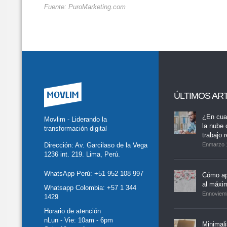
Fuente: PuroMarketing.com
ÚLTIMOS AR
tter
Facebook
LinkedIn
Buscar
whatsapp
¿En cua
Movlim - Liderando la
la nube 
transformación digital
trabajo 
Dirección: Av. Garcilaso de la Vega
Enmarzo 
1236 int. 219. Lima, Perú.
WhatsApp Perú:
+51 952 108 997
Cómo ap
al máxi
Whatsapp Colombia:
+57 1 344
Ennoviem
1429
Horario de atención
nLun - Vie: 10am - 6pm
Minimal