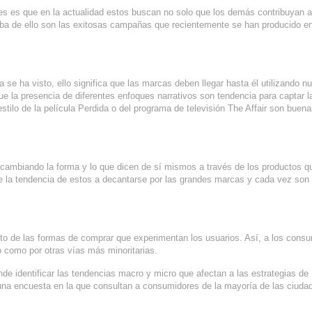
s es que en la actualidad estos buscan no solo que los demás contribuyan a
eba de ello son las exitosas campañas que recientemente se han producido e
a se ha visto, ello significa que las marcas deben llegar hasta él utilizando n
e la presencia de diferentes enfoques narrativos son tendencia para captar l
estilo de la película Perdida o del programa de televisión The Affair son buen
cambiando la forma y lo que dicen de sí mismos a través de los productos q
e la tendencia de estos a decantarse por las grandes marcas y cada vez son
to de las formas de comprar que experimentan los usuarios. Así, a los cons
to como por otras vías más minoritarias.
nde identificar las tendencias macro y micro que afectan a las estrategias de
n una encuesta en la que consultan a consumidores de la mayoría de las ciuda