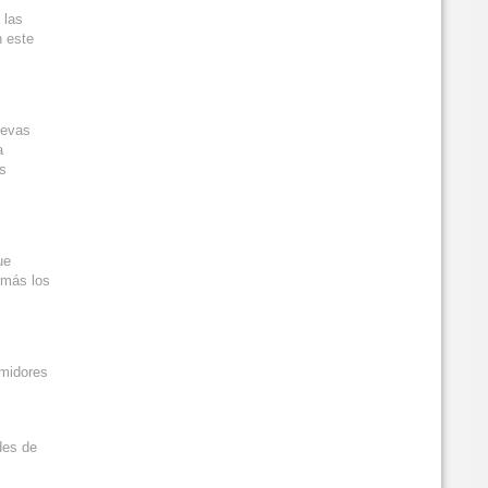
 las
n este
uevas
a
as
ue
 más los
umidores
des de