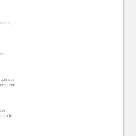
igital,
 las
 que sus
rcas, con
ades
ud a lo