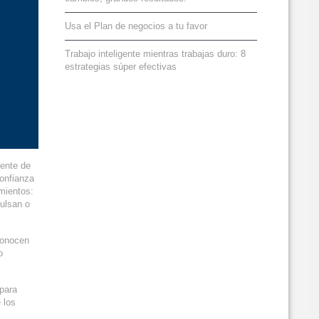
Usa el Plan de negocios a tu favor
Trabajo inteligente mientras trabajas duro: 8
estrategias súper efectivas
uente de
onfianza
mientos:
pulsan o
conocen
o
 para
 los