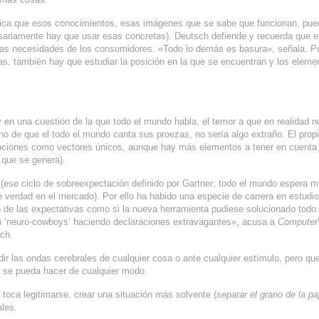
xplica que esos conocimientos, esas imágenes que se sabe que funcionan, pue
sariamente hay que usar esas concretas). Deutsch defiende y recuerda que e
y las necesidades de los consumidores. «Todo lo demás es basura», señala. P
as, también hay que estudiar la posición en la que se encuentran y los eleme
en una cuestión de la que todo el mundo habla, el temor a que en realidad n
o de que el todo el mundo canta sus proezas, no sería algo extraño. El prop
ociones como vectores únicos, aunque hay más elementos a tener en cuenta
 que se genera).
 (ese ciclo de sobreexpectación definido por Gartner: todo el mundo espera 
e verdad en el mercado). Por ello ha habido una especie de carrera en estudi
 de las expectativas como si la nueva herramienta pudiese solucionarlo todo
on ‘neuro-cowboys’ haciendo declaraciones extravagantes», acusa a
Computer
rch.
r las ondas cerebrales de cualquier cosa o ante cualquier estímulo, pero que
 se pueda hacer de cualquier modo.
 toca legitimarse, crear una situación más solvente (
separar el grano de la pa
ales.