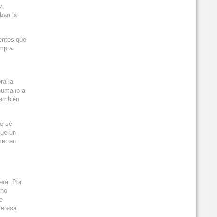
y
,
ban la
entos que
ompra.
ra la
 humano a
también
te se
que un
cer en
era. Por
 no
de
te esa