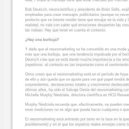
Bob Deutsch, neurocientífico y presidente de Brain Sells, e
empleadas para crear mensajes publicitarios (aunque no nece
producto que se intenta vender tiene que encajar en la vida 
realidad, no vale con saber qué emociones despiertan las cos
las rodean. Hay que tener en cuenta el contexto.
¿Hay una burbuja?
Y dado que el neuromarketing se ha convertido en una moda y 
más que una burbuja, que una tendencia impulsada por el hech
Deutsch cree que se está dando mucha importancia a las em
(repetimos: el contexto es tan importante como el sentimiento
Otros creen que el neuromarketing está en el período de hype
de ello y aún queda que se ajuste para ver qué papel tendrá d
sorprendentes, declaraciones totales y crecimiento desbocado
últimos años, ha sido el Salvaje Oeste del neuromarketing c
Michelle Murphy Niedziela, directora científica en HCD Resea
Murphy Niedziela recuerda que, efectivamente, se pueden medi
esas mediciones no es algo que pueda hacer cualquiera o que
El neuromarketing está entrando por tanto en la fase en la que
posiblemente) y en el que los expertos reales emerjan como t