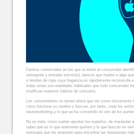
Centros comerciales en los que al entrar el consumidor identif
semejante y tentador estímulo), bancos que huelen a algo qu
o tiendas de ropa cuya fragancia es rápidamente reconocida e 
todas estas son realidades habituales que todo consumidor ha
modifican nuestros hábitos de consumo.
Los consumidores no tienen ahora que ver como únicamente l
cómo funciona su cerebro y buscan, por tanto, crear los est
neuromarketing y lo que se ha convertido en uno de los puntos
No se trata, como suelen apuntar los expertos, de manipular
saber qué es lo que realmente quieren y lo que buscan en ver
mensajes que les proponen para encontrar las respuestas más