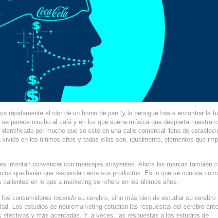
ica rápidamente el olor de un horno de pan (y lo persigue hasta encontrar la f
e se parece mucho al café y en los que suena música que despierta nuestra c
identificada por mucho que se esté en una calle comercial llena de estableci
 vivido en los últimos años y todas ellas son, igualmente, elementos que im
es intentan convencer con mensajes atrayentes. Ahora las marcas también 
ímulos que harán que respondan ante sus productos. Es lo que se conoce com
 calientes en lo que a marketing se refiere en los últimos años.
 a los consumidores
tocando
su cerebro, sino más bien de estudiar su cerebro
dad. Los estudios de neuromarketing estudian las respuestas del cerebro ante
 efectivas y más acercadas. Y, a veces, las respuestas a los estudios de