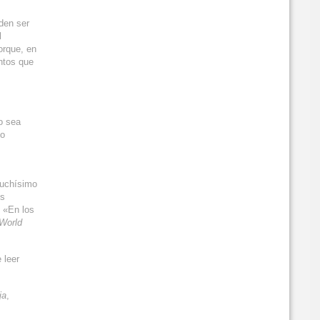
den ser
l
orque, en
ntos que
o sea
io
muchísimo
os
. «En los
World
 leer
ja
,