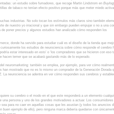
entadas: un estudio sobre fumadores, que recoge Martin Lindstrom en
Buylog
tillas de tabaco no tenían efecto positivo porque más que meter miedo activa
muchas industrias. No solo tocan los estímulos más claros sino también elem
rte de nuestro yo irracional y que sin embargo pueden empujar o no a una c
a de poner precios y algunos estudios han analizado cómo responden los
erce, donde ha servido para estudiar cuál es el diseño de la tienda que mejo
 Y curiosamente los estudios de neurociencia sobre cómo responde el cerebro
podría estar interesado en esto’ o ‘los compradores que se hicieron con eso 
rque hacen temer que se acabará gastando más de lo esperado.
 del neuromarketing: también se emplea, por ejemplo, para ver cómo realmen
icas han mostrado que no es lo mismo un comprador de la Generación Dorada 
Z. La neurociencia se adentra en ver cómo responden sus cerebros y estable
 quiere su cerebro o el modo en el que este responderá a un elemento cualqui
 de una persona y uno de los grandes motivadores a actuar. Los consumidores
e sea para no caer en aquellas cosas que les asustan (y todos los anuncios 
 un buen ejemplo de ello), pero ninguna marca debería quedarse con únicamen
 más cosas.