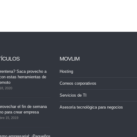
TÍCULOS
MOVLIM
rentena? Saca provecho a
Hosting
con estas herramientas de
remoto
Correos corporativos
18, 2020
Servicios de TI
rovechar el fin de semana
Asesoría tecnológica para negocios
mo para crear empresa
bre 15, 2019
ismo empresarial: ¡Pequeños