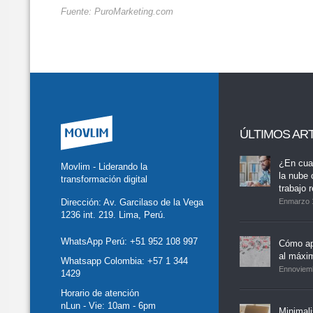
Fuente: PuroMarketing.com
ÚLTIMOS AR
tter
Facebook
LinkedIn
Buscar
whatsapp
¿En cua
Movlim - Liderando la
la nube 
transformación digital
trabajo 
Dirección: Av. Garcilaso de la Vega
Enmarzo 
1236 int. 219. Lima, Perú.
WhatsApp Perú:
+51 952 108 997
Cómo ap
al máxi
Whatsapp Colombia:
+57 1 344
Ennoviem
1429
Horario de atención
nLun - Vie: 10am - 6pm
Minimal