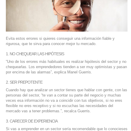
SERVIDORES DEDICADOS
AGENCIA DIGITAL
PAGINAS WEB PARA NEGOCIOS
Evita estos errores si quieres conseguir una información fiable y
PAGINA WEB CON MANEJADOR DE CONTENIDOS
rigurosa, que te sirva para conocer mejor tu mercado.
1. NO CHEQUEAR LAS HIPÓTESIS
PAGINA WEB CON CATÁLOGO DE PRODUCTOS
“Uno de los errores más habituales es realizar hipótesis del sector y no
chequearlas. Los emprendedores tienden a ser muy optimistas y pasan
PAGINAS WEB A MEDIDA
por encima de las alarmas”, explica Manel Guerris.
2. SER PREPOTENTE
APPS PARA NEGOCIOS
Cuando hay que analizar un sector tienes que hablar con gente, con las
personas del sector, “te van a contar su parte del negocio y muchas
SISTEMAS PARA NEGOCIOS Y EMPRESAS
veces esa información no va a coincidir con tus objetivos, si no eres
flexible no eres receptivo y si no escuchas las necesidades del
mercado vas a tener problemas.”, recalca Guerris.
MARKETING DIGITAL
3. CARECER DE EXPERIENCIA
EMAIL MARKETING
Si vas a emprender en un sector sería recomendable que lo conocieses