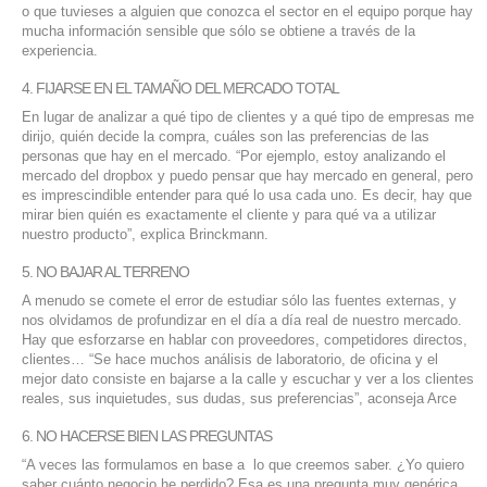
o que tuvieses a alguien que conozca el sector en el equipo porque hay
SERVICIOS DE TI
mucha información sensible que sólo se obtiene a través de la
experiencia.
ASESORÍA TECNOLÓGICA
4. FIJARSE EN EL TAMAÑO DEL MERCADO TOTAL
TRANSFORMACIÓN DIGITAL
En lugar de analizar a qué tipo de clientes y a qué tipo de empresas me
dirijo, quién decide la compra, cuáles son las preferencias de las
PORTAFOLIO
personas que hay en el mercado. “Por ejemplo, estoy analizando el
mercado del dropbox y puedo pensar que hay mercado en general, pero
BLOG
es imprescindible entender para qué lo usa cada uno. Es decir, hay que
mirar bien quién es exactamente el cliente y para qué va a utilizar
CONTACTO
nuestro producto”, explica Brinckmann.
5. NO BAJAR AL TERRENO
A menudo se comete el error de estudiar sólo las fuentes externas, y
nos olvidamos de profundizar en el día a día real de nuestro mercado.
Hay que esforzarse en hablar con proveedores, competidores directos,
clientes… “Se hace muchos análisis de laboratorio, de oficina y el
mejor dato consiste en bajarse a la calle y escuchar y ver a los clientes
reales, sus inquietudes, sus dudas, sus preferencias”, aconseja Arce
6. NO HACERSE BIEN LAS PREGUNTAS
“A veces las formulamos en base a lo que creemos saber. ¿Yo quiero
saber cuánto negocio he perdido? Esa es una pregunta muy genérica