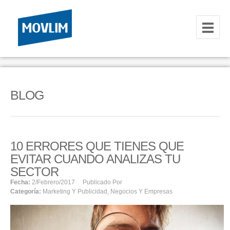
INICIO
NOSOTROS
BLOG
HOSTING
CORREOS CORPORATIVOS
10 ERRORES QUE TIENES QUE
HOSTING
EVITAR CUANDO ANALIZAS TU
RESELLER
SECTOR
Fecha:
2/febrero/2017
Publicado Por
Categoría:
Marketing Y Publicidad
,
Negocios Y Empresas
SERVIDORES VPS
SERVIDORES VPS WINDOWS