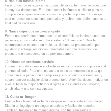
8. Habla su mismo idioma
Un error común es explicar las cosas utilizando términos técnicos que
la mayoría desconoce. Esto hace sentir incómodo al cliente pues no
comprende en qué consiste la solución que le proponen. El consejo
aquí es presentar soluciones puntuales y, sobre todo, definir cuál es la
finalidad de cada una.
9. Nunca dejes que se vaya enojado
Existe una teoría que afirma que “un cliente feliz se lo dirá a una o dos
personas, y uno infeliz se lo hará saber a 10 personas”. Dale la
oportunidad de expresar su malestar, demuestra preocupación por
ayudarlo y entrega soluciones inmediatas como la reposición del
producto o un descuento en su próxima compra.
10. Ofrece un excelente servicio
Lo que más valora cualquier cliente es recibir una atención profesional
y personalizada. Para ello, capacita a todos tus empleados para que
conozcan a la perfección tu empresa y sus productos o servicios, y
sepan resolver cualquier duda o comentario. Además, debes motivar en
ellos el tener la mejor actitud y dirigirse a los clientes con respeto,
amabilidad y una sonrisa sincera.
11. Cuida tu imagen
Una de las claves del éxito de cualquier empresa está en su imagen.
Diseña un logotipo y un slogan atractivos y fáciles de recordar.
También, trabaja en tu imagen interna, con tus empleados y