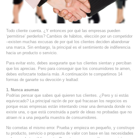
SERVIDORES DEDICADOS
AGENCIA DIGITAL
Todo cliente cuenta. ¿Y entonces por qué las empresas pueden
PAGINAS WEB PARA NEGOCIOS
‘permitirse’ perderlos? Cambios de hábitos, elección por un competidor
–existen muchas excusas de por qué los clientes deciden abandonar
PAGINA WEB CON MANEJADOR DE CONTENIDOS
una marca. Sin embargo, la principal es el sentimiento de indiferencia
hacia un producto o servicio.
PAGINA WEB CON CATÁLOGO DE PRODUCTOS
Para evitar esto, debes asegurarte que tus clientes sientan y perciban
que los aprecias. Pero para conseguir que los consumidores te amen,
debes esforzarte todavía más. A continuación te compartimos 14
PAGINAS WEB A MEDIDA
formas de ganarte su devoción y lealtad:
APPS PARA NEGOCIOS
1. Nunca asumas
Podrías pensar que sabes qué quieren tus clientes. ¿Pero y si estás
equivocado? La principal razón de por qué fracasan los negocios es
SISTEMAS PARA NEGOCIOS Y EMPRESAS
porque esas empresas están intentando crear una demanda donde no
existe una, o que está construida a partir de ideas no probadas que no
atraen ni a una pequeña muestra de consumidores.
MARKETING DIGITAL
No cometas el mismo error. Prueba y empieza en pequeño, y construye
EMAIL MARKETING
tu producto, servicio o propuesta de valor con base en las necesidades