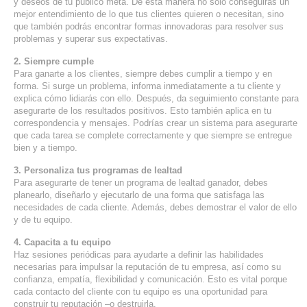
y deseos de tu público meta. De esta manera no sólo conseguirás un
mejor entendimiento de lo que tus clientes quieren o necesitan, sino
SERVICIOS DE TI
que también podrás encontrar formas innovadoras para resolver sus
problemas y superar sus expectativas.
ASESORÍA TECNOLÓGICA
2. Siempre cumple
TRANSFORMACIÓN DIGITAL
Para ganarte a los clientes, siempre debes cumplir a tiempo y en
forma. Si surge un problema, informa inmediatamente a tu cliente y
PORTAFOLIO
explica cómo lidiarás con ello. Después, da seguimiento constante para
asegurarte de los resultados positivos. Esto también aplica en tu
BLOG
correspondencia y mensajes. Podrías crear un sistema para asegurarte
que cada tarea se complete correctamente y que siempre se entregue
CONTACTO
bien y a tiempo.
3. Personaliza tus programas de lealtad
Para asegurarte de tener un programa de lealtad ganador, debes
planearlo, diseñarlo y ejecutarlo de una forma que satisfaga las
necesidades de cada cliente. Además, debes demostrar el valor de ello
y de tu equipo.
4. Capacita a tu equipo
Haz sesiones periódicas para ayudarte a definir las habilidades
necesarias para impulsar la reputación de tu empresa, así como su
confianza, empatía, flexibilidad y comunicación. Esto es vital porque
cada contacto del cliente con tu equipo es una oportunidad para
construir tu reputación –o destruirla.