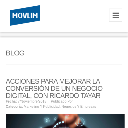
INICIO
NOSOTROS
BLOG
HOSTING
CORREOS CORPORATIVOS
ACCIONES PARA MEJORAR LA
HOSTING
CONVERSIÓN DE UN NEGOCIO
RESELLER
DIGITAL, CON RICARDO TAYAR
Fecha:
7/noviembre/2018
Publicado Por
Categoría:
Marketing Y Publicidad
,
Negocios Y Empresas
SERVIDORES VPS
SERVIDORES VPS WINDOWS