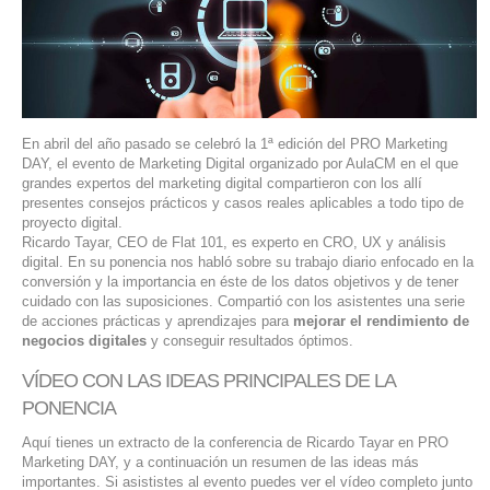
SERVIDORES DEDICADOS
AGENCIA DIGITAL
PAGINAS WEB PARA NEGOCIOS
En abril del año pasado se celebró la 1ª edición del PRO Marketing
PAGINA WEB CON MANEJADOR DE CONTENIDOS
DAY, el evento de Marketing Digital organizado por AulaCM en el que
grandes expertos del marketing digital compartieron con los allí
presentes consejos prácticos y casos reales aplicables a todo tipo de
PAGINA WEB CON CATÁLOGO DE PRODUCTOS
proyecto digital.
Ricardo Tayar, CEO de Flat 101, es experto en CRO, UX y análisis
digital. En su ponencia nos habló sobre su trabajo diario enfocado en la
PAGINAS WEB A MEDIDA
conversión y la importancia en éste de los datos objetivos y de tener
cuidado con las suposiciones. Compartió con los asistentes una serie
APPS PARA NEGOCIOS
de acciones prácticas y aprendizajes para
mejorar el rendimiento de
negocios digitales
y conseguir resultados óptimos.
SISTEMAS PARA NEGOCIOS Y EMPRESAS
VÍDEO CON LAS IDEAS PRINCIPALES DE LA
PONENCIA
MARKETING DIGITAL
Aquí tienes un extracto de la conferencia de Ricardo Tayar en PRO
Marketing DAY, y a continuación un resumen de las ideas más
EMAIL MARKETING
importantes. Si asististes al evento puedes ver el vídeo completo junto