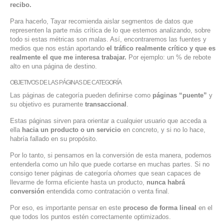
recibo.
Para hacerlo, Tayar recomienda aislar segmentos de datos que
representen la parte más crítica de lo que estemos analizando, sobre
todo si estas métricas son malas. Así, encontraremos las fuentes y
medios que nos están aportando
el tráfico realmente crítico y que es
realmente el que me interesa trabajar.
Por ejemplo: un % de rebote
alto en una página de destino.
OBJETIVOS DE LAS PÁGINAS DE CATEGORÍA
Las páginas de categoría pueden definirse como
páginas “puente”
y
su objetivo es puramente
transaccional
.
Estas páginas sirven para orientar a cualquier usuario que acceda a
ella
hacia un producto o un servicio
en concreto, y si no lo hace,
habría fallado en su propósito.
Por lo tanto, si pensamos en la conversión de esta manera, podemos
entenderla como un hilo que puede cortarse en muchas partes. Si no
consigo tener páginas de categoría o
homes
que sean capaces de
llevarme de forma eficiente hasta un producto,
nunca habrá
conversión
entendida como contratación o venta final.
Por eso, es importante pensar en este
proceso de forma lineal
en el
que todos los puntos estén correctamente optimizados.