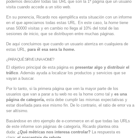
podemos descubrir todas las URL que son la 1ª página que un usuario
visita cuando accede a un sitio web.
En su ponencia, Ricardo nos ejemplifica esta situación con un informe
en el que apreciamos todas estas URL. En este caso, la
home
tiene
unas 50000 visitas y en cambio no llega al 10% del total de las
sesiones de inicio, que se distribuyen entre muchas páginas.
De aquí concluimos que cuando un usuario aterriza en cualquiera de
estas URL,
para él esa sera la
home
.
¿PARA QUÉ SIRVE UNA
HOME
?
El objetivo principal de esta página es
presentar algo y distribuir el
tráfico
. Además ayuda a localizar los productos y servicios que se
vayan a buscar.
Por lo tanto, si la primera página que ven la mayor parte de los
usuarios que van a parar a tu web no es la home como tal y
es una
página de categoría,
esta debe cumplir las mismas expectativas y
estar diseñada para ese mismo fin. De lo contrario, el ratio de error va a
ser altísimo.
Basándose en otro ejemplo de e-commerce en el que todas las URLs
de este informe son páginas de categoría, Ricardo plantea otra
duda:
¿Qué métricas nos interesa controlar?
La respuesta es
clara:
el porcentaje de rebote.