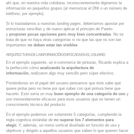
ahí que, en nuestra vida cotidiana, inconscientemente digiramos la
información en pequeños grupos (al memorizar el DNI o un número de
teléfono, por ejemplo).
Si lo trasladamos a nuestras
landing pages
, deberíamos apostar por
estructuras sencillas y de nuevo aplicar el principio de Pareto
y
proponer pocas opciones pero muy bien concentradas
. No se
trata de que no haya otras categorías si no que las que no son tan
importantes
no deben estar tan visibles
.
ARQUITECTURA DE LA INFORMACIÓN ENFOCADA EN EL USUARIO
En el ejemplo siguiente, un e-commerce de pinturas, Ricardo explica a
la perfección cómo
analizando la arquitectura de
información,
realizaron algo muy sencillo pero súper efectivo.
Poniéndonos en el papel del usuario pensamos que éste sabe qué
quiere pintar pero no tiene por qué saber con qué pintura tiene que
hacerlo. Esto sería un muy
buen ejemplo de una categoría de uso
y
son tremendamente eficaces para esos usuarios que no tienen un
conocimiento técnico del producto.
En el ejemplo podemos ver solamente 5 categorías, cumpliendo la
regla cognitiva estándar de
no superar los 7 elementos para
elegir.
Y, además, un menú vertical diseñado en función de uso y
objetivos y dirigido a aquellos usuarios que saben lo que quieren hacer