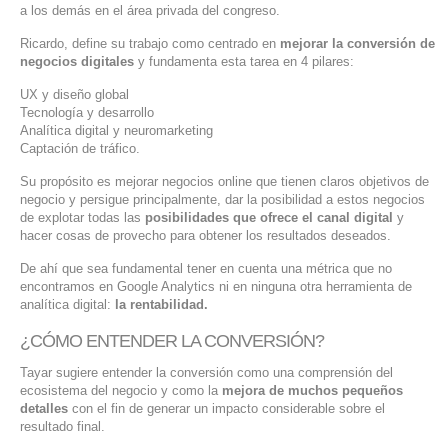
a los demás en el área privada del congreso.
SERVICIOS DE TI
Ricardo, define su trabajo como centrado en
mejorar la conversión de
ASESORÍA TECNOLÓGICA
negocios digitales
y fundamenta esta tarea en 4 pilares:
UX y diseño global
TRANSFORMACIÓN DIGITAL
Tecnología y desarrollo
Analítica digital y neuromarketing
PORTAFOLIO
Captación de tráfico.
BLOG
Su propósito es mejorar negocios online que tienen claros objetivos de
negocio y persigue principalmente, dar la posibilidad a estos negocios
CONTACTO
de explotar todas las
posibilidades que ofrece el canal digital
y
hacer cosas de provecho para obtener los resultados deseados.
De ahí que sea fundamental tener en cuenta una métrica que no
encontramos en Google Analytics ni en ninguna otra herramienta de
analítica digital:
la rentabilidad.
¿CÓMO ENTENDER LA CONVERSIÓN?
Tayar sugiere entender la conversión como una comprensión del
ecosistema del negocio y como la
mejora de muchos pequeños
detalles
con el fin de generar un impacto considerable sobre el
resultado final.