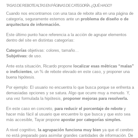
TASAS DE REBOTE ALTAS EN PÁGINAS DE CATEGORÍA. ¿QUÉ HAGO?
Cuando nos encontramos con una tasa de rebote alta en una página de
categoría, seguramente estemos ante un
problema de diseño o de
arquitectura de información.
Este último punto hace referencia a la acción de agrupar elementos
dentro del site en distintas categorías:
Categorías
objetivas: colores, tamaño…
Subjetivas:
de uso.
Ante esta situación, Ricardo propone
localizar esas métricas “malas”
o ineficientes
, un % de rebote elevado en este caso, y proponer una
buena hipótesis.
Por ejemplo: El usuario no encuentra lo que busca porque se enfrenta a
demasiadas opciones y se satura. Algo que ocurre muy a menudo. Y,
una vez formulada la hipótesis,
proponer mejoras para resolverla.
En este caso en concreto,
para reducir el porcentaje de rebote
y
hacer más fácil al usuario que encuentre lo que busca y que esto sea
más accesible, Tayar propone
apostar por categorías simples.
A nivel cognitivo,
la agrupación funciona muy bien
ya que el cerebro
no está preparado para asimilar grandes cantidades de información. De