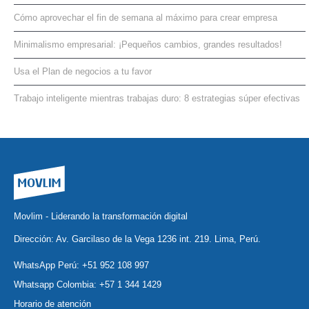
Cómo aprovechar el fin de semana al máximo para crear empresa
Minimalismo empresarial: ¡Pequeños cambios, grandes resultados!
Usa el Plan de negocios a tu favor
Trabajo inteligente mientras trabajas duro: 8 estrategias súper efectivas
Movlim - Liderando la transformación digital
Dirección: Av. Garcilaso de la Vega 1236 int. 219. Lima, Perú.
WhatsApp Perú:
+51 952 108 997
Whatsapp Colombia:
+57 1 344 1429
Horario de atención