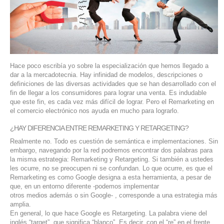
SERVIDORES DEDICADOS
AGENCIA DIGITAL
PAGINAS WEB PARA NEGOCIOS
Hace poco escribía yo sobre la especialización que hemos llegado a
PAGINA WEB CON MANEJADOR DE CONTENIDOS
dar a la mercadotecnia. Hay infinidad de modelos, descripciones o
definiciones de las diversas actividades que se han desarrollado con el
fin de llegar a los consumidores para lograr una venta. Es indudable
PAGINA WEB CON CATÁLOGO DE PRODUCTOS
que este fin, es cada vez más difícil de lograr. Pero el Remarketing en
el comercio electrónico nos ayuda en mucho para lograrlo.
PAGINAS WEB A MEDIDA
¿HAY DIFERENCIA ENTRE REMARKETING Y RETARGETING?
Realmente no. Todo es cuestión de semántica e implementaciones. Sin
APPS PARA NEGOCIOS
embargo, navegando por la red podremos encontrar dos palabras para
la misma estrategia: Remarketing y Retargeting. Si también a ustedes
SISTEMAS PARA NEGOCIOS Y EMPRESAS
les ocurre, no se preocupen ni se confundan. Lo que ocurre, es que el
Remarketing es como Google designa a esta herramienta, a pesar de
que, en un entorno diferente -podemos implementar
MARKETING DIGITAL
otros medios además o sin Google- , corresponde a una estrategia más
amplia.
En general, lo que hace Google es Retargeting. La palabra viene del
EMAIL MARKETING
inglés “target”, que significa “blanco”. Es decir, con el “re” en el frente