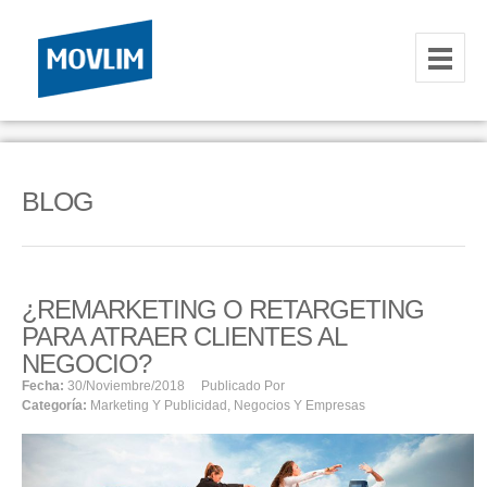
INICIO
NOSOTROS
BLOG
HOSTING
CORREOS CORPORATIVOS
¿REMARKETING O RETARGETING
HOSTING
PARA ATRAER CLIENTES AL
RESELLER
NEGOCIO?
Fecha:
30/noviembre/2018
Publicado Por
Categoría:
Marketing Y Publicidad
,
Negocios Y Empresas
SERVIDORES VPS
SERVIDORES VPS WINDOWS