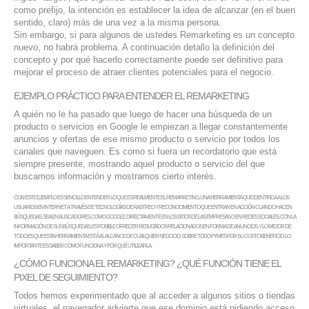
como prefijo, la intención es establecer la idea de alcanzar (en el buen
SERVICIOS DE TI
sentido, claro) más de una vez a la misma persona.
Sin embargo, si para algunos de ustedes Remarketing es un concepto
ASESORÍA TECNOLÓGICA
nuevo, no habrá problema. A continuación detallo la definición del
concepto y por qué hacerlo correctamente puede ser definitivo para
TRANSFORMACIÓN DIGITAL
mejorar el proceso de atraer clientes potenciales para el negocio.
PORTAFOLIO
EJEMPLO PRÁCTICO PARA ENTENDER EL REMARKETING
A quién no le ha pasado que luego de hacer una búsqueda de un
BLOG
producto o servicios en Google le empiezan a llegar constantemente
CONTACTO
anuncios y ofertas de ese mismo producto o servicio por todos los
canales que naveguen. Es como si fuera un recordatorio que está
siempre presente, mostrando aquel producto o servicio del que
buscamos información y mostramos cierto interés.
CON ESTE EJEMPLO ES SENCILLO ENTENDER LO QUE ES REALMENTE EL REMARKETING, UNA HERRAMIENTA QUE IDENTIFICA A LOS
USUARIOS EN INTERNET A TRAVÉS DE TECNOLOGÍAS DE RASTREO Y RECONOCIMIENTO QUE ENTRAN EN ACCIÓN CUANDO HACEN
BÚSQUEDAS, SEA EN BUSCADORES, COMO GOOGLE, DIRECTAMENTE EN LOS SITIOS DE LAS EMPRESAS O EN REDES SOCIALES. CON LA
INFORMACIÓN DE SUS BÚSQUEDAS, ES POSIBLE OFRECER RESULTADOS RELACIONADOS EN FORMA DE ANUNCIOS. Y LO MEJOR DE
TODO ES QUE ESTA HERRAMIENTA ESTÁ AL ALCANCE DE CUALQUIER NEGOCIO, SOBRE TODO PYMES POR SU COSTO BENEFICIO. LO
IMPORTANTE ES SABER CÓMO FUNCIONA Y POR QUÉ UTILIZARLA.
¿CÓMO FUNCIONA EL REMARKETING? ¿QUÉ FUNCIÓN TIENE EL
PIXEL DE SEGUIMIENTO?
Todos hemos experimentado que al acceder a algunos sitios o tiendas
virtuales, el navegador advierte que ese dominio está pidiendo acceso