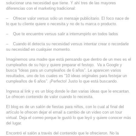
solucionar una necesidad que tiene. Y ahí tres de las mayores
SERVICIOS DE TI
diferencias con el marketing tradicional:
– Ofrecer valor versus sólo un mensaje publicitario. El foco nace de
ASESORÍA TECNOLÓGICA
lo que tu cliente quiere o necesita y no de tu marca o producto.
TRANSFORMACIÓN DIGITAL
– Que te encuentre versus salir a interrumpirlo en todos lados
PORTAFOLIO
– Cuando él detecta su necesidad versus intentar crear o recordarle
su necesidad en cualquier momento.
BLOG
Imaginemos una madre que está pensando que dentro de un mes es el
CONTACTO
cumpleaños de su hijo y quiere preparar el festejo. Va a Google y
busca “Ideas para un cumpleaños de 6 años”. Le aparecen varios
resultados, uno de los cuales es “10 ideas originales para festejar un
cumpleaños de 6 años”. ¡Perfecto! Justo lo que está buscando.
Ingresa al link y es un blog donde le dan varias ideas que le encantan.
Le ofrecen contenido de valor cuando lo necesita.
El blog es de un salón de fiestas para niños, con lo cual al final del
artículo le ofrecen dejar el email a cambio de un video con un tour
virtual. Deja el correo porque le gustó lo que leyó y quiere conocer más
del lugar.
Encontró el salón a través del contenido que le ofrecieron. No la