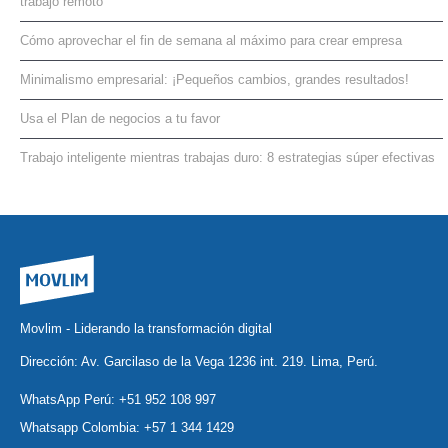
trabajo remoto
Cómo aprovechar el fin de semana al máximo para crear empresa
Minimalismo empresarial: ¡Pequeños cambios, grandes resultados!
Usa el Plan de negocios a tu favor
Trabajo inteligente mientras trabajas duro: 8 estrategias súper efectivas
Movlim - Liderando la transformación digital
Dirección: Av. Garcilaso de la Vega 1236 int. 219. Lima, Perú.
WhatsApp Perú:
+51 952 108 997
Whatsapp Colombia:
+57 1 344 1429