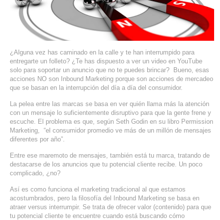
SERVIDORES DEDICADOS
AGENCIA DIGITAL
PAGINAS WEB PARA NEGOCIOS
¿Alguna vez has caminado en la calle y te han interrumpido para
entregarte un folleto? ¿Te has dispuesto a ver un video en YouTube
solo para soportar un anuncio que no te puedes brincar? Bueno, esas
PAGINA WEB CON MANEJADOR DE CONTENIDOS
acciones NO son Inbound Marketing porque son acciones de mercadeo
que se basan en la interrupción del día a día del consumidor.
PAGINA WEB CON CATÁLOGO DE PRODUCTOS
La pelea entre las marcas se basa en ver quién llama más la atención
con un mensaje lo suficientemente disruptivo para que la gente frene y
PAGINAS WEB A MEDIDA
escuche. El problema es que, según Seth Godin en su libro Permission
Marketing, “el consumidor promedio ve más de un millón de mensajes
diferentes por año”.
APPS PARA NEGOCIOS
Entre ese maremoto de mensajes, también está tu marca, tratando de
destacarse de los anuncios que tu potencial cliente recibe. Un poco
SISTEMAS PARA NEGOCIOS Y EMPRESAS
complicado, ¿no?
MARKETING DIGITAL
Así es como funciona el marketing tradicional al que estamos
acostumbrados, pero la filosofía del Inbound Marketing se basa en
atraer versus interrumpir. Se trata de ofrecer valor (contenido) para que
EMAIL MARKETING
tu potencial cliente te encuentre cuando está buscando cómo