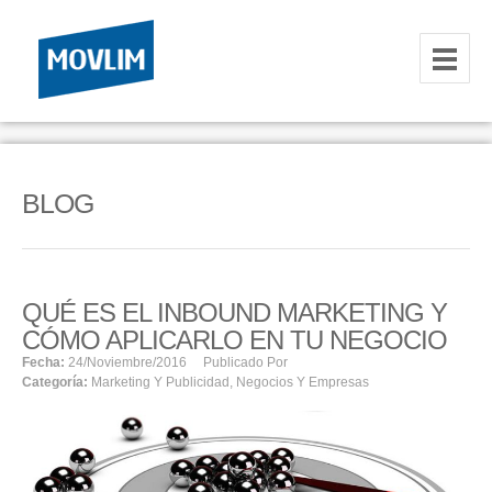
INICIO
NOSOTROS
BLOG
HOSTING
CORREOS CORPORATIVOS
QUÉ ES EL INBOUND MARKETING Y
HOSTING
CÓMO APLICARLO EN TU NEGOCIO
RESELLER
Fecha:
24/noviembre/2016
Publicado Por
Categoría:
Marketing Y Publicidad
,
Negocios Y Empresas
SERVIDORES VPS
SERVIDORES VPS WINDOWS