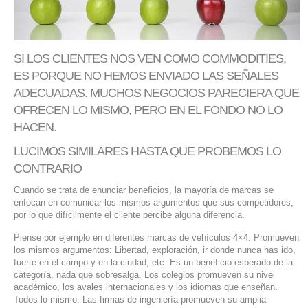
SERVIDORES DEDICADOS
AGENCIA DIGITAL
SI LOS CLIENTES NOS VEN COMO COMMODITIES,
PAGINAS WEB PARA NEGOCIOS
ES PORQUE NO HEMOS ENVIADO LAS SEÑALES
ADECUADAS. MUCHOS NEGOCIOS PARECIERA QUE
PAGINA WEB CON MANEJADOR DE CONTENIDOS
OFRECEN LO MISMO, PERO EN EL FONDO NO LO
HACEN.
PAGINA WEB CON CATÁLOGO DE PRODUCTOS
LUCIMOS SIMILARES HASTA QUE PROBEMOS LO
PAGINAS WEB A MEDIDA
CONTRARIO
Cuando se trata de enunciar beneficios, la mayoría de marcas se
APPS PARA NEGOCIOS
enfocan en comunicar los mismos argumentos que sus competidores,
por lo que difícilmente el cliente percibe alguna diferencia.
SISTEMAS PARA NEGOCIOS Y EMPRESAS
Piense por ejemplo en diferentes marcas de vehículos 4×4. Promueven
los mismos argumentos: Libertad, exploración, ir donde nunca has ido,
fuerte en el campo y en la ciudad, etc. Es un beneficio esperado de la
MARKETING DIGITAL
categoría, nada que sobresalga. Los colegios promueven su nivel
académico, los avales internacionales y los idiomas que enseñan.
EMAIL MARKETING
Todos lo mismo. Las firmas de ingeniería promueven su amplia