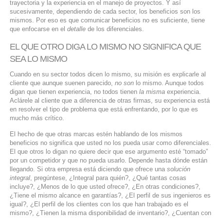
trayectoria y la experiencia en el manejo de proyectos. Y así
SERVICIOS DE TI
sucesivamente, dependiendo de cada sector, los beneficios son los
mismos. Por eso es que comunicar beneficios no es suficiente, tiene
que enfocarse en el
detalle
de los diferenciales.
ASESORÍA TECNOLÓGICA
EL QUE OTRO DIGA LO MISMO NO SIGNIFICA QUE
TRANSFORMACIÓN DIGITAL
SEA LO MISMO
PORTAFOLIO
Cuando en su sector todos dicen lo mismo, su misión es explicarle al
BLOG
cliente que aunque suenen parecido,
no son
lo mismo. Aunque todos
digan que tienen experiencia, no todos tienen
la misma
experiencia.
CONTACTO
Aclárele al cliente que a diferencia de otras firmas, su experiencia está
en resolver el tipo de problema que está enfrentando, por lo que es
mucho más crítico.
El hecho de que otras marcas estén hablando de los mismos
beneficios no significa que usted no los pueda usar como diferenciales.
El que otros lo digan no quiere decir que ese argumento esté “tomado”
por un competidor y que no pueda usarlo. Depende hasta dónde están
llegando. Si otra empresa está diciendo que ofrece una
solución
integral
, pregúntese, ¿Integral para quién?, ¿Qué tantas cosas
incluye?, ¿Menos de lo que usted ofrece?, ¿En otras condiciones?,
¿Tiene el mismo alcance en garantías?, ¿El perfil de sus ingenieros es
igual?, ¿El perfil de los clientes con los que han trabajado es el
mismo?, ¿Tienen la misma disponibilidad de inventario?, ¿Cuentan con