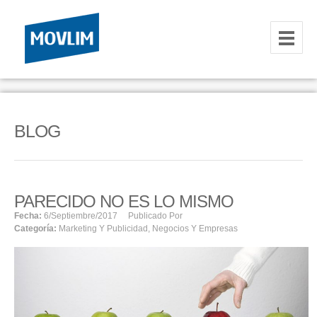
INICIO
NOSOTROS
BLOG
HOSTING
CORREOS CORPORATIVOS
PARECIDO NO ES LO MISMO
HOSTING
Fecha:
6/septiembre/2017
Publicado Por
Categoría:
Marketing Y Publicidad
,
Negocios Y Empresas
RESELLER
SERVIDORES VPS
SERVIDORES VPS WINDOWS