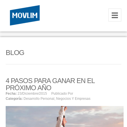
INICIO
NOSOTROS
BLOG
HOSTING
CORREOS CORPORATIVOS
4 PASOS PARA GANAR EN EL
HOSTING
PRÓXIMO AÑO
RESELLER
Fecha:
23/diciembre/2015
Publicado Por
Categoría:
Desarrollo Personal
,
Negocios Y Empresas
SERVIDORES VPS
SERVIDORES VPS WINDOWS