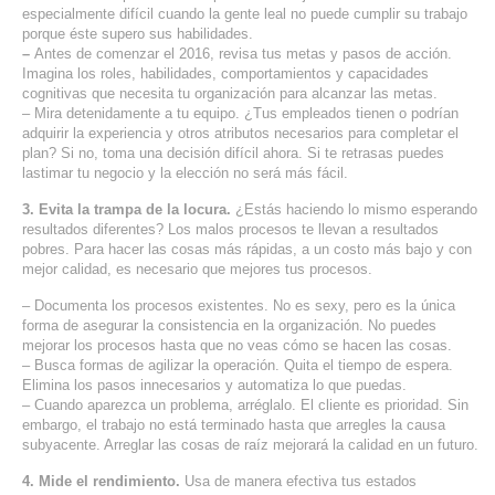
especialmente difícil cuando la gente leal no puede cumplir su trabajo
SERVICIOS DE TI
porque éste supero sus habilidades.
–
Antes de comenzar el 2016, revisa tus metas y pasos de acción.
ASESORÍA TECNOLÓGICA
Imagina los roles, habilidades, comportamientos y capacidades
cognitivas que necesita tu organización para alcanzar las metas.
TRANSFORMACIÓN DIGITAL
– Mira detenidamente a tu equipo. ¿Tus empleados tienen o podrían
adquirir la experiencia y otros atributos necesarios para completar el
PORTAFOLIO
plan? Si no, toma una decisión difícil ahora. Si te retrasas puedes
lastimar tu negocio y la elección no será más fácil.
BLOG
3. Evita la trampa de la locura.
¿Estás haciendo lo mismo esperando
CONTACTO
resultados diferentes? Los malos procesos te llevan a resultados
pobres. Para hacer las cosas más rápidas, a un costo más bajo y con
mejor calidad, es necesario que mejores tus procesos.
– Documenta los procesos existentes. No es sexy, pero es la única
forma de asegurar la consistencia en la organización. No puedes
mejorar los procesos hasta que no veas cómo se hacen las cosas.
– Busca formas de agilizar la operación. Quita el tiempo de espera.
Elimina los pasos innecesarios y automatiza lo que puedas.
– Cuando aparezca un problema, arréglalo. El cliente es prioridad. Sin
embargo, el trabajo no está terminado hasta que arregles la causa
subyacente. Arreglar las cosas de raíz mejorará la calidad en un futuro.
4. Mide el rendimiento.
Usa de manera efectiva tus estados