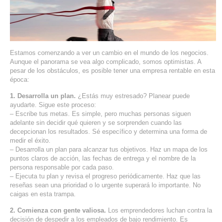
SERVIDORES DEDICADOS
AGENCIA DIGITAL
PAGINAS WEB PARA NEGOCIOS
Estamos comenzando a ver un cambio en el mundo de los negocios.
Aunque el panorama se vea algo complicado, somos optimistas. A
pesar de los obstáculos, es posible tener una empresa rentable en esta
PAGINA WEB CON MANEJADOR DE CONTENIDOS
época:
1. Desarrolla un plan.
¿Estás muy estresado? Planear puede
PAGINA WEB CON CATÁLOGO DE PRODUCTOS
ayudarte. Sigue este proceso:
– Escribe tus metas. Es simple, pero muchas personas siguen
PAGINAS WEB A MEDIDA
adelante sin decidir qué quieren y se sorprenden cuando las
decepcionan los resultados. Sé específico y determina una forma de
medir el éxito.
APPS PARA NEGOCIOS
– Desarrolla un plan para alcanzar tus objetivos. Haz un mapa de los
puntos claros de acción, las fechas de entrega y el nombre de la
SISTEMAS PARA NEGOCIOS Y EMPRESAS
persona responsable por cada paso.
– Ejecuta tu plan y revisa el progreso periódicamente. Haz que las
reseñas sean una prioridad o lo urgente superará lo importante. No
MARKETING DIGITAL
caigas en esta trampa.
2. Comienza con gente valiosa.
Los emprendedores luchan contra la
EMAIL MARKETING
decisión de despedir a los empleados de bajo rendimiento. Es