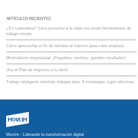
ARTÍCULOS RECIENTES
¿En cuarentena? Saca provecho a la nube con estas herramientas de
trabajo remoto
Cómo aprovechar el fin de semana al máximo para crear empresa
Minimalismo empresarial: ¡Pequeños cambios, grandes resultados!
Usa el Plan de negocios a tu favor
Trabajo inteligente mientras trabajas duro: 8 estrategias súper efectivas
Movlim - Liderando la transformación digital