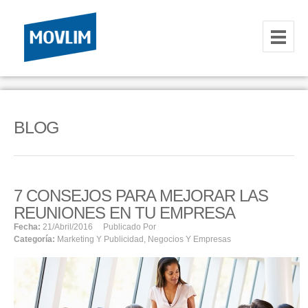
INICIO
NOSOTROS
BLOG
HOSTING
CORREOS CORPORATIVOS
7 CONSEJOS PARA MEJORAR LAS
HOSTING
REUNIONES EN TU EMPRESA
RESELLER
Fecha:
21/abril/2016
Publicado Por
Categoría:
Marketing Y Publicidad
,
Negocios Y Empresas
SERVIDORES VPS
SERVIDORES VPS WINDOWS