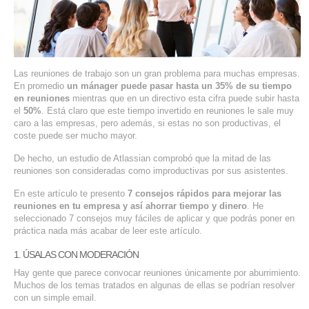
SERVIDORES DEDICADOS
AGENCIA DIGITAL
PAGINAS WEB PARA NEGOCIOS
Las reuniones de trabajo son un gran problema para muchas empresas.
En promedio
un mánager puede pasar hasta un 35% de su tiempo
en reuniones
mientras que en un directivo esta cifra puede subir hasta
PAGINA WEB CON MANEJADOR DE CONTENIDOS
el
50%
. Está claro que este tiempo invertido en reuniones le sale muy
caro a las empresas, pero además, si estas no son productivas, el
PAGINA WEB CON CATÁLOGO DE PRODUCTOS
coste puede ser mucho mayor.
De hecho, un estudio de Atlassian comprobó que la mitad de las
PAGINAS WEB A MEDIDA
reuniones son consideradas como improductivas por sus asistentes.
En este artículo te presento
7 consejos rápidos para mejorar las
APPS PARA NEGOCIOS
reuniones en tu empresa y así ahorrar tiempo y dinero
. He
seleccionado 7 consejos muy fáciles de aplicar y que podrás poner en
práctica nada más acabar de leer este artículo.
SISTEMAS PARA NEGOCIOS Y EMPRESAS
1. ÚSALAS CON MODERACIÓN
MARKETING DIGITAL
Hay gente que parece convocar reuniones únicamente por aburrimiento.
Muchos de los temas tratados en algunas de ellas se podrían resolver
EMAIL MARKETING
con un simple email.