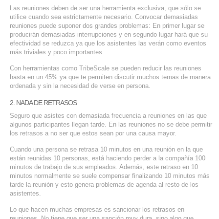
Las reuniones deben de ser una herramienta exclusiva, que sólo se
SERVICIOS DE TI
utilice cuando sea estrictamente necesario. Convocar demasiadas
reuniones puede suponer dos grandes problemas: En primer lugar se
ASESORÍA TECNOLÓGICA
producirán demasiadas interrupciones y en segundo lugar hará que su
efectividad se reduzca ya que los asistentes las verán como eventos
TRANSFORMACIÓN DIGITAL
más triviales y poco importantes.
PORTAFOLIO
Con herramientas como TribeScale se pueden reducir las reuniones
hasta en un 45% ya que te permiten discutir muchos temas de manera
BLOG
ordenada y sin la necesidad de verse en persona.
CONTACTO
2. NADA DE RETRASOS
Seguro que asistes con demasiada frecuencia a reuniones en las que
algunos participantes llegan tarde. En las reuniones no se debe permitir
los retrasos a no ser que estos sean por una causa mayor.
Cuando una persona se retrasa 10 minutos en una reunión en la que
están reunidas 10 personas, está haciendo perder a la compañía 100
minutos de trabajo de sus empleados. Además, este retraso en 10
minutos normalmente se suele compensar finalizando 10 minutos más
tarde la reunión y esto genera problemas de agenda al resto de los
asistentes.
Lo que hacen muchas empresas es sancionar los retrasos en
reuniones. No tiene que ser una sanción muy dura, sino algo que