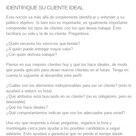
SERVICIOS DE TI
IDENTIFIQUE SU CLIENTE IDEAL
Esta noción va más allá de simplemente identificar y entender a su
ASESORÍA TECNOLÓGICA
público objetivo. Si bien eso es importante, es igualmente importante
comprender los tipos de clientes con los que desea trabajar. Esto
TRANSFORMACIÓN DIGITAL
facilitará su vida y la de su cliente. Pregúntese:
PORTAFOLIO
¿Quién necesita los servicios que brinda?
¿A quién puede entregar mayor valor?
BLOG
¿Con quién disfruta trabajar?
CONTACTO
Piense en sus mejores clientes hoy y qué los hace ideales, de modo
que pueda aplicarlo para atraer nuevos clientes en el futuro. Tenga en
cuenta lo siguiente al desarrollar este perfil:
¿Cuáles son los elementos indispensables para ser un cliente? (esto lo
ayudará a reducir su lista)
¿Qué atributos está buscando en un cliente? (no es obligatorio, pero es
deeseable)
¿Qué los hace ideales?
¿Qué comportamientos indican que son los adecuados para usted?
Una vez que responda a estas preguntas, organice la lista y
manténgala cerca para ayudar a los posibles candidatos a seguir
adelante. Esto ayudará a garantizar que no pierde el tiempo dando