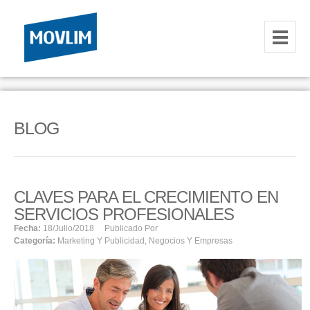
INICIO
NOSOTROS
BLOG
HOSTING
CORREOS CORPORATIVOS
CLAVES PARA EL CRECIMIENTO EN
HOSTING
SERVICIOS PROFESIONALES
RESELLER
Fecha:
18/julio/2018
Publicado Por
Categoría:
Marketing Y Publicidad
,
Negocios Y Empresas
SERVIDORES VPS
SERVIDORES VPS WINDOWS