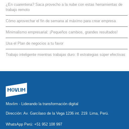
¿En cuarentena? Saca provecho a la nube con estas herramientas de
trabajo remoto
Cómo aprovechar el fin de semana al máximo para crear empresa
Minimalismo empresarial: ¡Pequeños cambios, grandes resultados!
Usa el Plan de negocios a tu favor
Trabajo inteligente mientras trabajas duro: 8 estrategias súper efectivas
Movlim - Liderando la transformación digital
Dirección: Av. Garcilaso de la Vega 1236 int. 219. Lima, Perú.
WhatsApp Perú:
+51 952 108 997