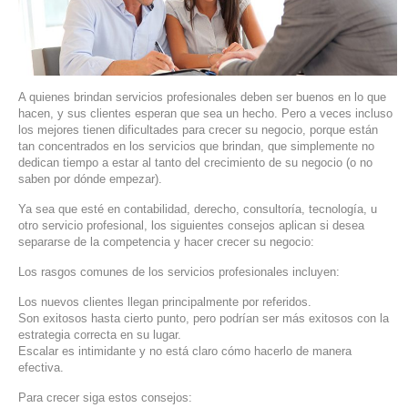
SERVIDORES DEDICADOS
AGENCIA DIGITAL
PAGINAS WEB PARA NEGOCIOS
A quienes brindan servicios profesionales deben ser buenos en lo que
hacen, y sus clientes esperan que sea un hecho. Pero a veces incluso
los mejores tienen dificultades para crecer su negocio, porque están
PAGINA WEB CON MANEJADOR DE CONTENIDOS
tan concentrados en los servicios que brindan, que simplemente no
dedican tiempo a estar al tanto del crecimiento de su negocio (o no
PAGINA WEB CON CATÁLOGO DE PRODUCTOS
saben por dónde empezar).
Ya sea que esté en contabilidad, derecho, consultoría, tecnología, u
PAGINAS WEB A MEDIDA
otro servicio profesional, los siguientes consejos aplican si desea
separarse de la competencia y hacer crecer su negocio:
APPS PARA NEGOCIOS
Los rasgos comunes de los servicios profesionales incluyen:
Los nuevos clientes llegan principalmente por referidos.
SISTEMAS PARA NEGOCIOS Y EMPRESAS
Son exitosos hasta cierto punto, pero podrían ser más exitosos con la
estrategia correcta en su lugar.
MARKETING DIGITAL
Escalar es intimidante y no está claro cómo hacerlo de manera
efectiva.
EMAIL MARKETING
Para crecer siga estos consejos: