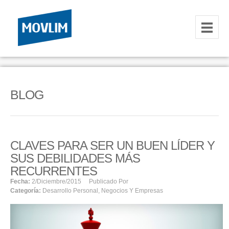
INICIO
NOSOTROS
BLOG
HOSTING
CORREOS CORPORATIVOS
CLAVES PARA SER UN BUEN LÍDER Y
HOSTING
SUS DEBILIDADES MÁS
RESELLER
RECURRENTES
Fecha:
2/diciembre/2015
Publicado Por
Categoría:
Desarrollo Personal
,
Negocios Y Empresas
SERVIDORES VPS
SERVIDORES VPS WINDOWS