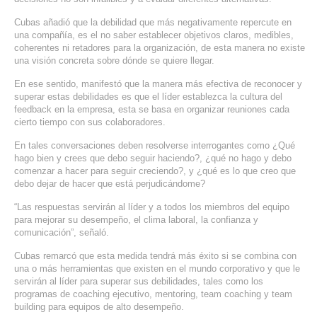
SERVICIOS DE TI
Cubas añadió que la debilidad que más negativamente repercute en
una compañía, es el no saber establecer objetivos claros, medibles,
ASESORÍA TECNOLÓGICA
coherentes ni retadores para la organización, de esta manera no existe
una visión concreta sobre dónde se quiere llegar.
TRANSFORMACIÓN DIGITAL
En ese sentido, manifestó que la manera más efectiva de reconocer y
PORTAFOLIO
superar estas debilidades es que el líder establezca la cultura del
feedback en la empresa, esta se basa en organizar reuniones cada
BLOG
cierto tiempo con sus colaboradores.
CONTACTO
En tales conversaciones deben resolverse interrogantes como ¿Qué
hago bien y crees que debo seguir haciendo?, ¿qué no hago y debo
comenzar a hacer para seguir creciendo?, y ¿qué es lo que creo que
debo dejar de hacer que está perjudicándome?
“Las respuestas servirán al líder y a todos los miembros del equipo
para mejorar su desempeño, el clima laboral, la confianza y
comunicación”, señaló.
Cubas remarcó que esta medida tendrá más éxito si se combina con
una o más herramientas que existen en el mundo corporativo y que le
servirán al líder para superar sus debilidades, tales como los
programas de coaching ejecutivo, mentoring, team coaching y team
building para equipos de alto desempeño.