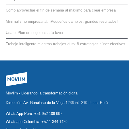
Cómo aprovechar el fin de semana al máximo para crear empresa
Minimalismo empresarial: ¡Pequeños cambios, grandes resultados!
Usa el Plan de negocios a tu favor
Trabajo inteligente mientras trabajas duro: 8 estrategias súper efectivas
Movlim - Liderando la transformación digital
Dirección: Av. Garcilaso de la Vega 1236 int. 219. Lima, Perú.
WhatsApp Perú:
+51 952 108 997
Whatsapp Colombia:
+57 1 344 1429