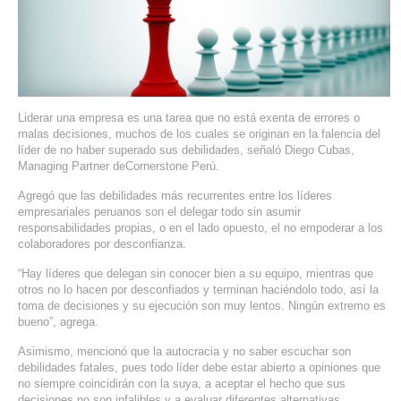
SERVIDORES DEDICADOS
AGENCIA DIGITAL
PAGINAS WEB PARA NEGOCIOS
Liderar una empresa es una tarea que no está exenta de errores o
PAGINA WEB CON MANEJADOR DE CONTENIDOS
malas decisiones, muchos de los cuales se originan en la falencia del
líder de no haber superado sus debilidades, señaló Diego Cubas,
Managing Partner deCornerstone Perú.
PAGINA WEB CON CATÁLOGO DE PRODUCTOS
Agregó que las debilidades más recurrentes entre los líderes
empresariales peruanos son el delegar todo sin asumir
PAGINAS WEB A MEDIDA
responsabilidades propias, o en el lado opuesto, el no empoderar a los
colaboradores por desconfianza.
APPS PARA NEGOCIOS
“Hay líderes que delegan sin conocer bien a su equipo, mientras que
otros no lo hacen por desconfiados y terminan haciéndolo todo, así la
SISTEMAS PARA NEGOCIOS Y EMPRESAS
toma de decisiones y su ejecución son muy lentos. Ningún extremo es
bueno”, agrega.
MARKETING DIGITAL
Asimismo, mencionó que la autocracia y no saber escuchar son
debilidades fatales, pues todo líder debe estar abierto a opiniones que
no siempre coincidirán con la suya, a aceptar el hecho que sus
EMAIL MARKETING
decisiones no son infalibles y a evaluar diferentes alternativas.