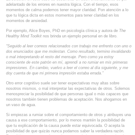
adelantado de los errores en nuestra lógica. Con el tiempo, esos
momentos de calma podemos tener mayor claridad. Pon atención a lo
que tu lógica dicta en estos momentos para tener claridad en los
momentos de ansiedad.
Por ejemplo, Alice Boyes, PhD en psicología clínica y autora de
The
Healthy Mind Toolkit
nos brinda un ejemplo personal en de libro.
“Seguido al leer correos relacionados con trabajo me enfrento con uno o
dos enunciados que me molestan.
Como resultado, termino invalidando
o mal interpretando el resto del mensaje. Pero como ya estoy
consciente de este patrón en m
í
, aprendí a no rumiar en mis primeras
impresiones. En cambio, vuelvo a leer el correo al día siguiente, y me
doy cuenta de
que mi primera impresión estaba errada.”
Otro error cognitivo suele ser tener expectativas muy altas sobre
nosotros mismos, o mal interpretar las expectativas de otros. Solemos
menospreciar la posibilidad de que personas igual o más capaces que
nosotros también tienen problemas de aceptación. Nos ahogamos en
un vaso de agua.
Si empiezas a rumiar sobre el comportamiento de otros y atribuyes una
causa a ese comportamiento, por lo menos mantén la posibilidad de
que tu explicación de la causa puede estar equivocada. O acepta la
posibilidad de que quizás nunca podamos saber la verdadera razón.