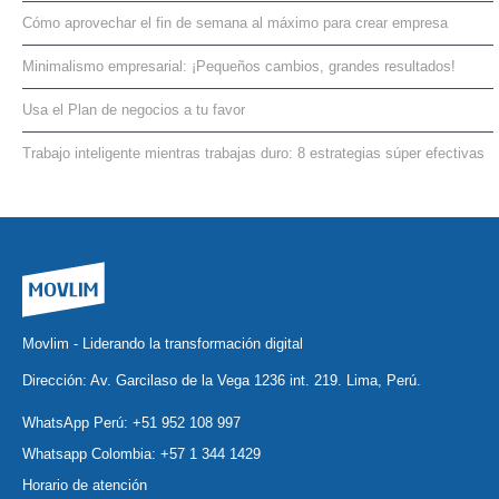
Cómo aprovechar el fin de semana al máximo para crear empresa
Minimalismo empresarial: ¡Pequeños cambios, grandes resultados!
Usa el Plan de negocios a tu favor
Trabajo inteligente mientras trabajas duro: 8 estrategias súper efectivas
Movlim - Liderando la transformación digital
Dirección: Av. Garcilaso de la Vega 1236 int. 219. Lima, Perú.
WhatsApp Perú:
+51 952 108 997
Whatsapp Colombia:
+57 1 344 1429
Horario de atención