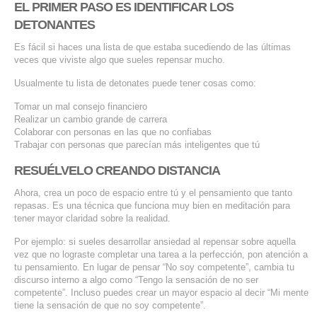
EL PRIMER PASO ES IDENTIFICAR LOS
SERVICIOS DE TI
DETONANTES
ASESORÍA TECNOLÓGICA
Es fácil si haces una lista de que estaba sucediendo de las últimas
veces que viviste algo que sueles repensar mucho.
TRANSFORMACIÓN DIGITAL
Usualmente tu lista de detonates puede tener cosas como:
PORTAFOLIO
Tomar un mal consejo financiero
BLOG
Realizar un cambio grande de carrera
Colaborar con personas en las que no confiabas
CONTACTO
Trabajar con personas que parecían más inteligentes que tú
RESUÉLVELO CREANDO DISTANCIA
Ahora, crea un poco de espacio entre tú y el pensamiento que tanto
repasas. Es una técnica que funciona muy bien en meditación para
tener mayor claridad sobre la realidad.
Por ejemplo: si sueles desarrollar ansiedad al repensar sobre aquella
vez que no lograste completar una tarea a la perfección, pon atención a
tu pensamiento. En lugar de pensar “No soy competente”, cambia tu
discurso interno a algo como “Tengo la sensación de no ser
competente”. Incluso puedes crear un mayor espacio al decir “Mi mente
tiene la sensación de que no soy competente”.