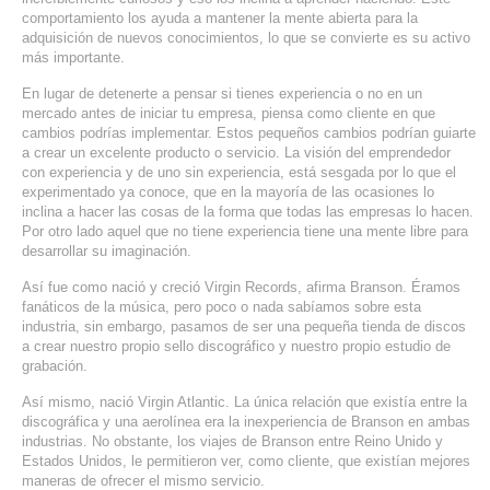
comportamiento los ayuda a mantener la mente abierta para la
SERVICIOS DE TI
adquisición de nuevos conocimientos, lo que se convierte es su activo
más importante.
ASESORÍA TECNOLÓGICA
En lugar de detenerte a pensar si tienes experiencia o no en un
TRANSFORMACIÓN DIGITAL
mercado antes de iniciar tu empresa, piensa como cliente en que
cambios podrías implementar. Estos pequeños cambios podrían guiarte
PORTAFOLIO
a crear un excelente producto o servicio. La visión del emprendedor
con experiencia y de uno sin experiencia, está sesgada por lo que el
BLOG
experimentado ya conoce, que en la mayoría de las ocasiones lo
inclina a hacer las cosas de la forma que todas las empresas lo hacen.
CONTACTO
Por otro lado aquel que no tiene experiencia tiene una mente libre para
desarrollar su imaginación.
Así fue como nació y creció Virgin Records, afirma Branson. Éramos
fanáticos de la música, pero poco o nada sabíamos sobre esta
industria, sin embargo, pasamos de ser una pequeña tienda de discos
a crear nuestro propio sello discográfico y nuestro propio estudio de
grabación.
Así mismo, nació Virgin Atlantic. La única relación que existía entre la
discográfica y una aerolínea era la inexperiencia de Branson en ambas
industrias. No obstante, los viajes de Branson entre Reino Unido y
Estados Unidos, le permitieron ver, como cliente, que existían mejores
maneras de ofrecer el mismo servicio.