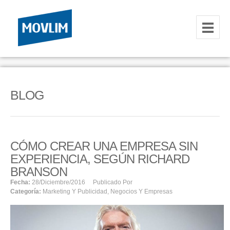
INICIO
NOSOTROS
BLOG
HOSTING
CORREOS CORPORATIVOS
CÓMO CREAR UNA EMPRESA SIN
HOSTING
EXPERIENCIA, SEGÚN RICHARD
RESELLER
BRANSON
Fecha:
28/diciembre/2016
Publicado Por
Categoría:
Marketing Y Publicidad
,
Negocios Y Empresas
SERVIDORES VPS
SERVIDORES VPS WINDOWS