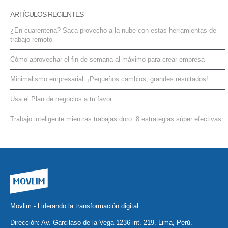
ARTÍCULOS RECIENTES
¿En cuarentena? Saca provecho a la nube con estas herramientas de
trabajo remoto
Cómo aprovechar el fin de semana al máximo para crear empresa
Minimalismo empresarial: ¡Pequeños cambios, grandes resultados!
Usa el Plan de negocios a tu favor
Trabajo inteligente mientras trabajas duro: 8 estrategias súper efectivas
Movlim - Liderando la transformación digital
Dirección: Av. Garcilaso de la Vega 1236 int. 219. Lima, Perú.