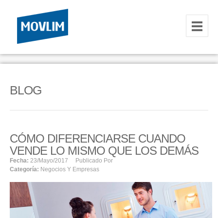
INICIO
NOSOTROS
BLOG
HOSTING
CORREOS CORPORATIVOS
CÓMO DIFERENCIARSE CUANDO
HOSTING
VENDE LO MISMO QUE LOS DEMÁS
RESELLER
Fecha:
23/mayo/2017
Publicado Por
Categoría:
Negocios Y Empresas
SERVIDORES VPS
SERVIDORES VPS WINDOWS