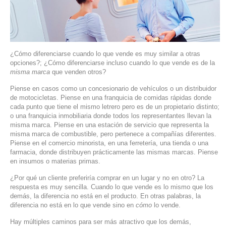
SERVIDORES DEDICADOS
AGENCIA DIGITAL
PAGINAS WEB PARA NEGOCIOS
¿Cómo diferenciarse cuando lo que vende es muy similar a otras
opciones?; ¿Cómo diferenciarse incluso cuando lo que vende es de la
misma marca
que venden otros?
PAGINA WEB CON MANEJADOR DE CONTENIDOS
Piense en casos como un concesionario de vehículos o un distribuidor
de motocicletas. Piense en una franquicia de comidas rápidas donde
PAGINA WEB CON CATÁLOGO DE PRODUCTOS
cada punto que tiene el mismo letrero pero es de un propietario distinto;
o una franquicia inmobiliaria donde todos los representantes llevan la
PAGINAS WEB A MEDIDA
misma marca. Piense en una estación de servicio que representa la
misma marca de combustible, pero pertenece a compañías diferentes.
Piense en el comercio minorista, en una ferretería, una tienda o una
APPS PARA NEGOCIOS
farmacia, donde distribuyen prácticamente las mismas marcas. Piense
en insumos o materias primas.
SISTEMAS PARA NEGOCIOS Y EMPRESAS
¿Por qué un cliente preferiría comprar en un lugar y no en otro? La
respuesta es muy sencilla. Cuando lo que vende es lo mismo que los
MARKETING DIGITAL
demás, la diferencia no está en el producto. En otras palabras, la
diferencia no está en lo que vende sino en
cómo
lo vende.
EMAIL MARKETING
Hay múltiples caminos para ser más atractivo que los demás,