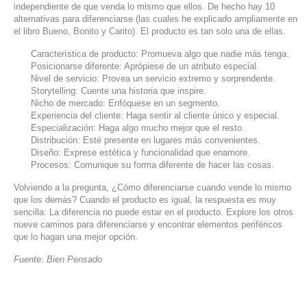
independiente de que venda lo mismo que ellos. De hecho hay 10
SERVICIOS DE TI
alternativas para diferenciarse (las cuales he explicado ampliamente en
el libro Bueno, Bonito y Carito). El producto es tan solo una de ellas.
ASESORÍA TECNOLÓGICA
Característica de producto: Promueva algo que nadie más tenga.
Posicionarse diferente: Aprópiese de un atributo especial.
TRANSFORMACIÓN DIGITAL
Nivel de servicio: Provea un servicio extremo y sorprendente.
Storytelling: Cuente una historia que inspire.
PORTAFOLIO
Nicho de mercado: Enfóquese en un segmento.
BLOG
Experiencia del cliente: Haga sentir al cliente único y especial.
Especialización: Haga algo mucho mejor que el resto.
CONTACTO
Distribución: Esté presente en lugares más convenientes.
Diseño: Exprese estética y funcionalidad que enamore.
Procesos: Comunique su forma diferente de hacer las cosas.
Volviendo a la pregunta, ¿Cómo diferenciarse cuando vende lo mismo
que los demás? Cuando el producto es igual, la respuesta es muy
sencilla: La diferencia no puede estar en el producto. Explore los otros
nueve caminos para diferenciarse y encontrar elementos periféricos
que lo hagan una mejor opción.
Fuente: Bien Pensado