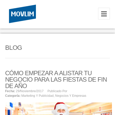
INICIO
NOSOTROS
BLOG
HOSTING
CORREOS CORPORATIVOS
CÓMO EMPEZAR A ALISTAR TU
HOSTING
NEGOCIO PARA LAS FIESTAS DE FIN
RESELLER
DE AÑO
Fecha:
29/noviembre/2017
Publicado Por
Categoría:
Marketing Y Publicidad
,
Negocios Y Empresas
SERVIDORES VPS
SERVIDORES VPS WINDOWS