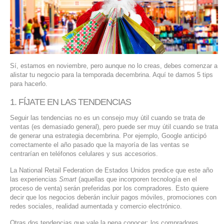
SERVIDORES DEDICADOS
AGENCIA DIGITAL
PAGINAS WEB PARA NEGOCIOS
Sí, estamos en noviembre, pero aunque no lo creas, debes comenzar a
PAGINA WEB CON MANEJADOR DE CONTENIDOS
alistar tu negocio para la temporada decembrina. Aquí te damos 5 tips
para hacerlo.
PAGINA WEB CON CATÁLOGO DE PRODUCTOS
1. FÍJATE EN LAS TENDENCIAS
Seguir las tendencias no es un consejo muy útil cuando se trata de
PAGINAS WEB A MEDIDA
ventas (es demasiado general), pero puede ser muy útil cuando se trata
de generar una estrategia decembrina. Por ejemplo, Google anticipó
APPS PARA NEGOCIOS
correctamente el año pasado que la mayoría de las ventas se
centrarían en teléfonos celulares y sus accesorios.
SISTEMAS PARA NEGOCIOS Y EMPRESAS
La National Retail Federation de Estados Unidos predice que este año
las experiencias
Smart
(aquellas que incorporen tecnología en el
proceso de venta) serán preferidas por los compradores. Esto quiere
MARKETING DIGITAL
decir que los negocios deberán incluir pagos móviles, promociones con
redes sociales, realidad aumentada y comercio electrónico.
EMAIL MARKETING
Otras dos tendencias que vale la pena conocer: los compradores