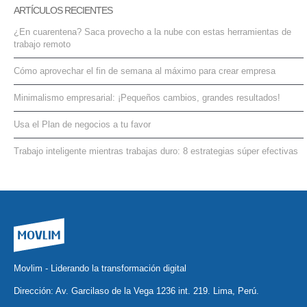
ARTÍCULOS RECIENTES
¿En cuarentena? Saca provecho a la nube con estas herramientas de
trabajo remoto
Cómo aprovechar el fin de semana al máximo para crear empresa
Minimalismo empresarial: ¡Pequeños cambios, grandes resultados!
Usa el Plan de negocios a tu favor
Trabajo inteligente mientras trabajas duro: 8 estrategias súper efectivas
Movlim - Liderando la transformación digital
Dirección: Av. Garcilaso de la Vega 1236 int. 219. Lima, Perú.