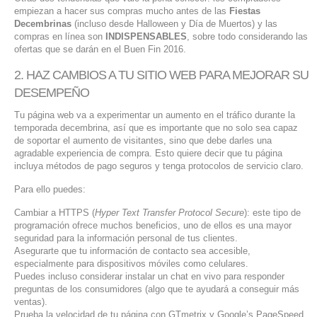
empiezan a hacer sus compras mucho antes de las
Fiestas
SERVICIOS DE TI
Decembrinas
(incluso desde Halloween y Día de Muertos) y las
compras en línea son
INDISPENSABLES
, sobre todo considerando las
ASESORÍA TECNOLÓGICA
ofertas que se darán en el Buen Fin 2016.
TRANSFORMACIÓN DIGITAL
2. HAZ CAMBIOS A TU SITIO WEB PARA MEJORAR SU
DESEMPEÑO
PORTAFOLIO
Tu página web va a experimentar un aumento en el tráfico durante la
BLOG
temporada decembrina, así que es importante que no solo sea capaz
de soportar el aumento de visitantes, sino que debe darles una
CONTACTO
agradable experiencia de compra. Esto quiere decir que tu página
incluya métodos de pago seguros y tenga protocolos de servicio claro.
Para ello puedes:
Cambiar a HTTPS (
Hyper Text Transfer Protocol Secure
): este tipo de
programación ofrece muchos beneficios, uno de ellos es una mayor
seguridad para la información personal de tus clientes.
Asegurarte que tu información de contacto sea accesible,
especialmente para dispositivos móviles como celulares.
Puedes incluso considerar instalar un chat en vivo para responder
preguntas de los consumidores (algo que te ayudará a conseguir más
ventas).
Prueba la velocidad de tu página con GTmetrix y Google’s PageSpeed