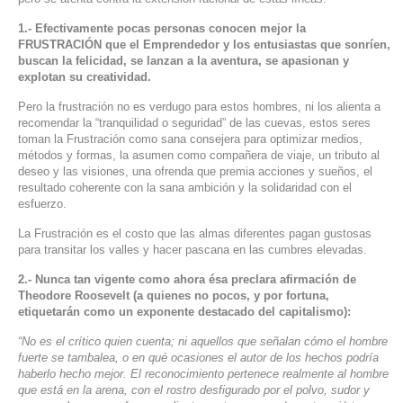
1.- Efectivamente pocas personas conocen mejor la
FRUSTRACIÓN que el Emprendedor y los entusiastas que sonríen,
buscan la felicidad, se lanzan a la aventura, se apasionan y
explotan su creatividad.
Pero la frustración no es verdugo para estos hombres, ni los alienta a
recomendar la “tranquilidad o seguridad” de las cuevas, estos seres
toman la Frustración como sana consejera para optimizar medios,
métodos y formas, la asumen como compañera de viaje, un tributo al
deseo y las visiones, una ofrenda que premia acciones y sueños, el
resultado coherente con la sana ambición y la solidaridad con el
esfuerzo.
La Frustración es el costo que las almas diferentes pagan gustosas
para transitar los valles y hacer pascana en las cumbres elevadas.
2.- Nunca tan vigente como ahora ésa preclara afirmación de
Theodore Roosevelt (a quienes no pocos, y por fortuna,
etiquetarán como un exponente destacado del capitalismo):
“No es el crítico quien cuenta; ni aquellos que señalan cómo el hombre
fuerte se tambalea, o en qué ocasiones el autor de los hechos podría
haberlo hecho mejor. El reconocimiento pertenece realmente al hombre
que está en la arena, con el rostro desfigurado por el polvo, sudor y