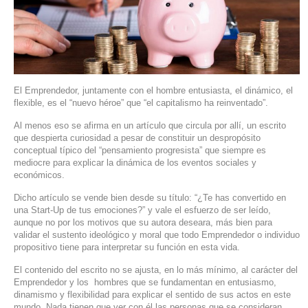
SERVIDORES DEDICADOS
AGENCIA DIGITAL
PAGINAS WEB PARA NEGOCIOS
El Emprendedor, juntamente con el hombre entusiasta, el dinámico, el
PAGINA WEB CON MANEJADOR DE CONTENIDOS
flexible, es el “nuevo héroe” que “el capitalismo ha reinventado”.
Al menos eso se afirma en un artículo que circula por allí, un escrito
PAGINA WEB CON CATÁLOGO DE PRODUCTOS
que despierta curiosidad a pesar de constituir un despropósito
conceptual típico del “pensamiento progresista” que siempre es
mediocre para explicar la dinámica de los eventos sociales y
PAGINAS WEB A MEDIDA
económicos.
Dicho artículo se vende bien desde su título: “¿Te has convertido en
APPS PARA NEGOCIOS
una Start-Up de tus emociones?” y vale el esfuerzo de ser leído,
aunque no por los motivos que su autora deseara, más bien para
SISTEMAS PARA NEGOCIOS Y EMPRESAS
validar el sustento ideológico y moral que todo Emprendedor o individuo
propositivo tiene para interpretar su función en esta vida.
MARKETING DIGITAL
El contenido del escrito no se ajusta, en lo más mínimo, al carácter del
Emprendedor y los hombres que se fundamentan en entusiasmo,
dinamismo y flexibilidad para explicar el sentido de sus actos en este
EMAIL MARKETING
mundo. Nada tienen que ver con él las personas que se consideran