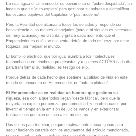
En ésa lógica el Emprendedor es obviamente un “pobre despistado”, un
ingenuo que se “auto-explota” para gestionar su pobreza y ejemplificar
los oscuros objetivos del Capitalismo “post moderno”.
Pero la Realidad que alcanza a todos los sentidos y responde con
benevolencia a las mentes despejadas (porque ni siquiera es necesario
ser muy acucioso), es distinta, y grita a cada momento que el
Emprendedor es quién se encuentra detrás de todo esfuerzo por crear
Riqueza, por mejorar el mundo.
El bombillo eléctrico, que por igual alumbra a los intelectuales
trasnochados en trincheras progresistas y a quienes ACTÚAN cada día
para transformar su realidad, es testigo de ello.
Porque detrás de cada hecho que sostiene la calidad de vida en este
mundo se encuentra un Emprendedor, un “auto-explotado”.
El Emprendedor es en realidad un hombre que gestiona su
riqueza
, ésa con la que todos llegan “desde fábrica”, pero que la
mayoría no explota por pereza, por comodidad, y en otros casos por
invertir el tiempo en la emisión de juicios vanos y en exteriorizar
frustraciones que bien definen a los mediocres.
Dos cosas para terminar, porque efectivamente sobran ganas para
seguir haciendo catarsis con los argumentos del artículo mencionado,
pero se atenta contra la extensión racional de estas líneas: