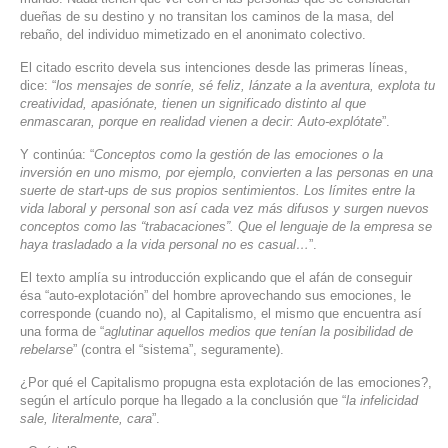
dueñas de su destino y no transitan los caminos de la masa, del
SERVICIOS DE TI
rebaño, del individuo mimetizado en el anonimato colectivo.
ASESORÍA TECNOLÓGICA
El citado escrito devela sus intenciones desde las primeras líneas,
dice: “
los mensajes de sonríe, sé feliz, lánzate a la aventura, explota tu
TRANSFORMACIÓN DIGITAL
creatividad, apasiónate, tienen un significado distinto al que
enmascaran, porque en realidad vienen a decir: Auto-explótate
”.
PORTAFOLIO
Y continúa: “
Conceptos como la gestión de las emociones o la
BLOG
inversión en uno mismo, por ejemplo, convierten a las personas en una
suerte de start-ups de sus propios sentimientos. Los límites entre la
CONTACTO
vida laboral y personal son así cada vez más difusos y surgen nuevos
conceptos como las “trabacaciones”. Que el lenguaje de la empresa se
haya trasladado a la vida personal no es casual…
”.
El texto amplía su introducción explicando que el afán de conseguir
ésa “auto-explotación” del hombre aprovechando sus emociones, le
corresponde (cuando no), al Capitalismo, el mismo que encuentra así
una forma de “
aglutinar aquellos medios que tenían la posibilidad de
rebelarse
” (contra el “sistema”, seguramente).
¿Por qué el Capitalismo propugna esta explotación de las emociones?,
según el artículo porque ha llegado a la conclusión que “
la infelicidad
sale, literalmente, cara
”.