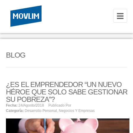
INICIO
NOSOTROS
BLOG
HOSTING
CORREOS CORPORATIVOS
¿ES EL EMPRENDEDOR “UN NUEVO
HOSTING
HÉROE QUE SOLO SABE GESTIONAR
RESELLER
SU POBREZA”?
Fecha:
24/agosto/2018
Publicado Por
Categoría:
Desarrollo Personal
,
Negocios Y Empresas
SERVIDORES VPS
SERVIDORES VPS WINDOWS