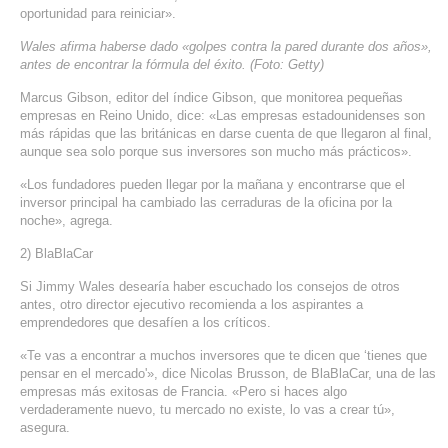
oportunidad para reiniciar».
SERVICIOS DE TI
Wales afirma haberse dado «golpes contra la pared durante dos años»,
ASESORÍA TECNOLÓGICA
antes de encontrar la fórmula del éxito. (Foto: Getty)
Marcus Gibson, editor del índice Gibson, que monitorea pequeñas
TRANSFORMACIÓN DIGITAL
empresas en Reino Unido, dice: «Las empresas estadounidenses son
más rápidas que las británicas en darse cuenta de que llegaron al final,
PORTAFOLIO
aunque sea solo porque sus inversores son mucho más prácticos».
BLOG
«Los fundadores pueden llegar por la mañana y encontrarse que el
CONTACTO
inversor principal ha cambiado las cerraduras de la oficina por la
noche», agrega.
2) BlaBlaCar
Si Jimmy Wales desearía haber escuchado los consejos de otros
antes, otro director ejecutivo recomienda a los aspirantes a
emprendedores que desafíen a los críticos.
«Te vas a encontrar a muchos inversores que te dicen que ‘tienes que
pensar en el mercado'», dice Nicolas Brusson, de BlaBlaCar, una de las
empresas más exitosas de Francia. «Pero si haces algo
verdaderamente nuevo, tu mercado no existe, lo vas a crear tú»,
asegura.