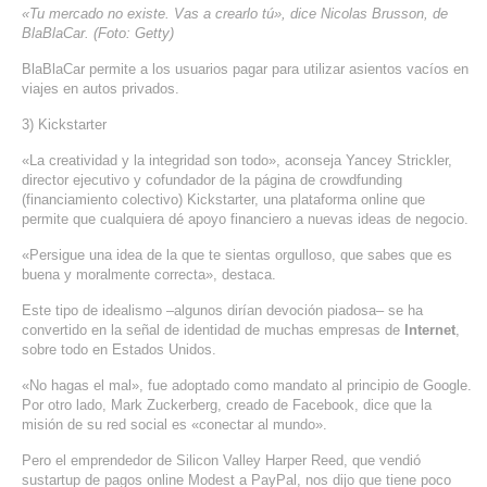
«Tu mercado no existe. Vas a crearlo tú», dice Nicolas Brusson, de
BlaBlaCar. (Foto: Getty)
BlaBlaCar permite a los usuarios pagar para utilizar asientos vacíos en
viajes en autos privados.
3) Kickstarter
«La creatividad y la integridad son todo», aconseja Yancey Strickler,
director ejecutivo y cofundador de la página de crowdfunding
(financiamiento colectivo) Kickstarter, una plataforma online que
permite que cualquiera dé apoyo financiero a nuevas ideas de negocio.
«Persigue una idea de la que te sientas orgulloso, que sabes que es
buena y moralmente correcta», destaca.
Este tipo de idealismo –algunos dirían devoción piadosa– se ha
convertido en la señal de identidad de muchas empresas de
Internet
,
sobre todo en Estados Unidos.
«No hagas el mal», fue adoptado como mandato al principio de Google.
Por otro lado, Mark
Zuckerberg
, creado de Facebook, dice que la
misión de su red social es «conectar al mundo».
Pero el emprendedor de
Silicon
Valley
Harper
Reed
, que vendió
su
startup
de pagos
online
Modest
a
PayPal
, nos dijo que tiene poco