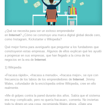
SERVIDORES DEDICADOS
AGENCIA DIGITAL
PAGINAS WEB PARA NEGOCIOS
¿Qué se necesita para ser un exitoso emprendedor
PAGINA WEB CON MANEJADOR DE CONTENIDOS
en
Internet
? ¿Cómo se construye una marca digital global desde cero,
como Instagram, Kickstarter o Wikipedia?
PAGINA WEB CON CATÁLOGO DE PRODUCTOS
Qué mejor forma para averiguarlo que preguntar a los fundadores que
construyeron estas empresas. Algunos de ellos explican qué les ayudó
a progresar en sus empresas, que han llegado a la cima de los
PAGINAS WEB A MEDIDA
negocios en la era de
Internet
.
1) Wikipedia
APPS PARA NEGOCIOS
«Fracasa rápido», «fracasa a menudo», «fracasa mejor», se oye con
SISTEMAS PARA NEGOCIOS Y EMPRESAS
frecuencia de los labios de los emprendedores de
Internet
. Jimmy
Wales, cofundador de la enciclopedia online Wikipedia, cree en ello
realmente.
MARKETING DIGITAL
«Me di golpes contra la pared durante dos años. Sabía que el sistema
era muy complicado, pero no quería fracasar», comenta. No inviertas
EMAIL MARKETING
todo tu dinero en una cosa, recomienda Wales ahora. «Date una