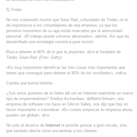
5)
Tinder
No nos sorprendió mucho que Sean
Rad
, cofundador de
Tinder
, no le
dé importancia a los cofundadores de una empresa, ya que los
primeros momentos de su
app
están marcados por la animosidad
personal. «El trabajo puede volverse abrumador», admite. Así que ha
desarrollado una estrategia numérica para resistir.
Busca obtener el 80% de lo que te propones, dice el fundador de
Tinder, Sean Rad. (Foto: Getty)
«Es muy importante identificar las tres cosas más importantes que
tienes que conseguir para obtener el 80% de los resultados», indica.
Cuenta una buena historia
¿Son estos pioneros de la fiebre del oro en Internet realmente un nuevo
tipo de emprendedores?
Shellye
Archambeu
, de
MetricStream
, una
empresa de software con base en
Silicon
Valley
, nos dijo que hay un
factor importante a considerar. «En cuanto empiezas tu empresa ahora,
puedes ser global», dice.
No solo el alcance de
Internet
te permite pensar a gran escala, sino
que también afecta cómo encuentras a tus clientes.