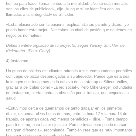
tiempo para hacer llamamientos a la moralidad. «No sé cuán morales
son los
clics
de publicidad», dijo. Aunque sí se identifica con las
llamadas a la «integridad» de
Strickler
.
«Está relacionado con la pasión», explica. «Estás parado y dices: ‘yo
puedo hacer esto mejor’. Necesitas un nivel de pasión que no tienes en
negocios normales».
Debes sentirte orgulloso de tu proyecto, según Yancey Strickler, de
Kickstarter. (Foto: Getty)
4)
Instagram
Un grupo de pálidos estudiantes mirando a sus computadoras portátiles
con cajas de pizza desperdigadas a su alrededor. Puede que esta sea
la imagen que tengamos en la cabeza de las
startup
de
Silicon
Valley
,
gracias a películas como «La red social». Pero Mike
Krieger
, cofundador
de
Instagram
, alerta contra la obsesión por el trabajo, que perjudica la
salud.
«Estuvimos cerca de quemarnos de tanto trabajar en los primeros
días», recuerda. «Dos horas de más, entre la hora 12 y la hora 14 de
trabajo, de aportan cada vez menos beneficios», dice. «Toma tiempo
para ti mismo, para hacer ejercicio. Parece trivial pero puede marcar
una gran diferencia», recomienda. También cree que es muy importante
la camaradería entre los cofundadores.