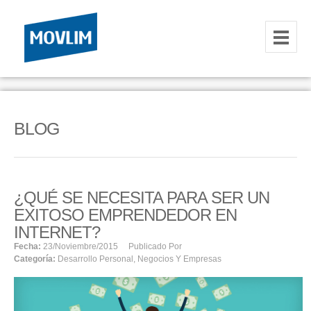
INICIO
NOSOTROS
BLOG
HOSTING
CORREOS CORPORATIVOS
¿QUÉ SE NECESITA PARA SER UN
HOSTING
EXITOSO EMPRENDEDOR EN
RESELLER
INTERNET?
Fecha:
23/noviembre/2015
Publicado Por
Categoría:
Desarrollo Personal
,
Negocios Y Empresas
SERVIDORES VPS
SERVIDORES VPS WINDOWS