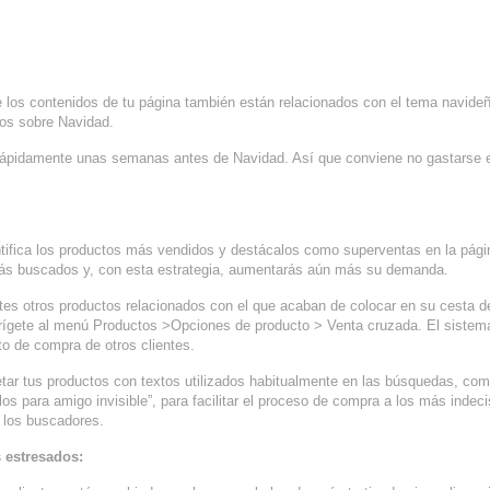
e los contenidos de tu página también están relacionados con el tema navide
los sobre Navidad.
rápidamente unas semanas antes de Navidad. Así que conviene no gastarse e
entifica los productos más vendidos y destácalos como superventas en la pági
s más buscados y, con esta estrategia, aumentarás aún más su demanda.
tes otros productos relacionados con el que acaban de colocar en su cesta d
irígete al menú Productos >Opciones de producto > Venta cruzada. El sistem
o de compra de otros clientes.
uetar tus productos con textos utilizados habitualmente en las búsquedas, co
los para amigo invisible”, para facilitar el proceso de compra a los más indec
 los buscadores.
 estresados: