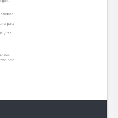
ninguna
a también
lema para
le y ten
regalos
ertas para