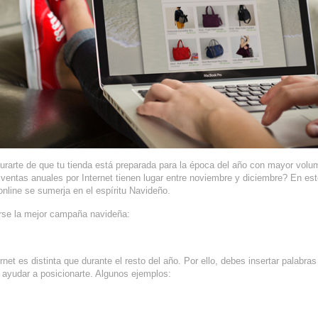
gurarte de que tu tienda está preparada para la época del año con mayor vol
 ventas anuales por Internet tienen lugar entre noviembre y diciembre? En est
nline se sumerja en el espíritu Navideño.
arse la mejor campaña navideña:
t es distinta que durante el resto del año. Por ello, debes insertar palabras
a ayudar a posicionarte. Algunos ejemplos: