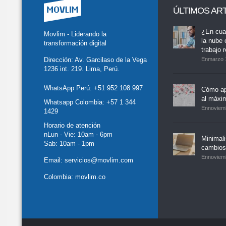
ÚLTIMOS AR
tter
Facebook
LinkedIn
Buscar
whatsapp
¿En cua
Movlim - Liderando la
la nube 
transformación digital
trabajo 
Dirección: Av. Garcilaso de la Vega
Enmarzo 
1236 int. 219. Lima, Perú.
WhatsApp Perú:
+51 952 108 997
Cómo ap
al máxi
Whatsapp Colombia:
+57 1 344
Ennoviem
1429
Horario de atención
nLun - Vie: 10am - 6pm
Minimal
Sab: 10am - 1pm
cambios,
Ennoviem
Email:
servicios@movlim.com
Colombia:
movlim.co