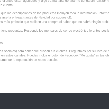
clientes están agobiados y algo va mal abandonarán tu tienda sin realizar 
en cuenta:
 que las descripciones de los productos incluyan toda la información. Inform
zarse la entrega (¡antes de Navidad por supuesto!).
ue es más probable que realicen una compra si saben que no habrá ningún prob
e tiene preguntas. Responde los mensajes de correo electrónico lo antes posib
es
es sociales) para saber qué buscan tus clientes. Pregúntales por su lista de 
 en estos canales. Puedes incluir el botón de Facebook “Me gusta” en tus of
aumentar la repercusión en redes sociales.