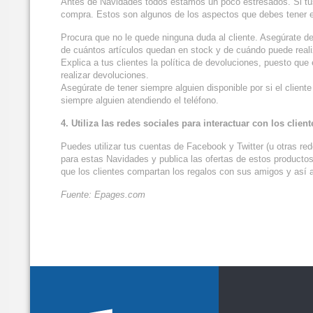
Antes de Navidades todos estamos un poco estresados. Si tus 
compra. Estos son algunos de los aspectos que debes tener 
Procura que no le quede ninguna duda al cliente. Asegúrate de
de cuántos artículos quedan en stock y de cuándo puede reali
Explica a tus clientes la política de devoluciones, puesto q
realizar devoluciones.
Asegúrate de tener siempre alguien disponible por si el client
siempre alguien atendiendo el teléfono.
4. Utiliza las redes sociales para interactuar con los client
Puedes utilizar tus cuentas de Facebook y Twitter (u otras red
para estas Navidades y publica las ofertas de estos productos
que los clientes compartan los regalos con sus amigos y así 
Fuente: Epages.com