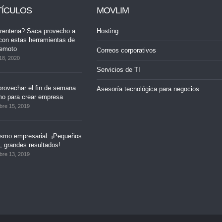
TÍCULOS
MOVLIM
rentena? Saca provecho a
Hosting
con estas herramientas de
remoto
Correos corporativos
18, 2020
Servicios de TI
rovechar el fin de semana
Asesoría tecnológica para negocios
mo para crear empresa
bre 15, 2019
ismo empresarial: ¡Pequeños
 grandes resultados!
bre 13, 2019