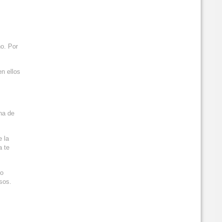
ño. Por
n ellos
na de
e la
a te
mo
isos.