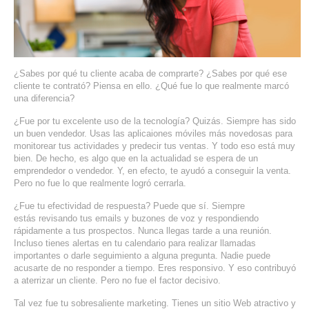
SERVIDORES DEDICADOS
AGENCIA DIGITAL
PAGINAS WEB PARA NEGOCIOS
¿Sabes por qué tu cliente acaba de comprarte? ¿Sabes por qué ese
cliente te contrató? Piensa en ello. ¿Qué fue lo que realmente marcó
una diferencia?
PAGINA WEB CON MANEJADOR DE CONTENIDOS
¿Fue por tu excelente uso de la tecnología? Quizás. Siempre has sido
un buen vendedor. Usas las aplicaiones móviles más novedosas para
PAGINA WEB CON CATÁLOGO DE PRODUCTOS
monitorear tus actividades y predecir tus ventas. Y todo eso está muy
bien. De hecho, es algo que en la actualidad se espera de un
PAGINAS WEB A MEDIDA
emprendedor o vendedor. Y, en efecto, te ayudó a conseguir la venta.
Pero no fue lo que realmente logró cerrarla.
APPS PARA NEGOCIOS
¿Fue tu efectividad de respuesta? Puede que sí. Siempre
estás revisando tus emails y buzones de voz y respondiendo
rápidamente a tus prospectos. Nunca llegas tarde a una reunión.
SISTEMAS PARA NEGOCIOS Y EMPRESAS
Incluso tienes alertas en tu calendario para realizar llamadas
importantes o darle seguimiento a alguna pregunta. Nadie puede
MARKETING DIGITAL
acusarte de no responder a tiempo. Eres responsivo. Y eso contribuyó
a aterrizar un cliente. Pero no fue el factor decisivo.
EMAIL MARKETING
Tal vez fue tu sobresaliente marketing. Tienes un sitio Web atractivo y