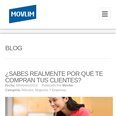
INICIO
NOSOTROS
BLOG
HOSTING
CORREOS CORPORATIVOS
¿SABES REALMENTE POR QUÉ TE
HOSTING
COMPRAN TUS CLIENTES?
RESELLER
Fecha:
6/febrero/2014
Publicado Por
Movlim
Categoría:
Artículos
,
Negocios Y Empresas
SERVIDORES VPS
SERVIDORES VPS WINDOWS