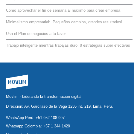
Cómo aprovechar el fin de semana al máximo para crear empresa
Minimalismo empresarial: ¡Pequeños cambios, grandes resultados!
Usa el Plan de negocios a tu favor
Trabajo inteligente mientras trabajas duro: 8 estrategias súper efectivas
Movlim - Liderando la transformación digital
Dirección: Av. Garcilaso de la Vega 1236 int. 219. Lima, Perú.
WhatsApp Perú:
+51 952 108 997
Whatsapp Colombia:
+57 1 344 1429