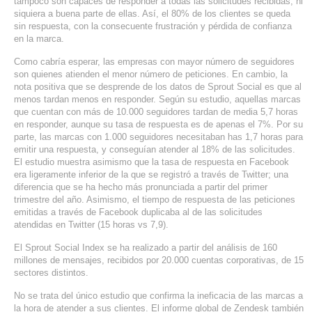
tampoco son capaces de responder a todas las solicitudes recibidas, ni
siquiera a buena parte de ellas. Así, el 80% de los clientes se queda
SERVICIOS DE TI
sin respuesta, con la consecuente frustración y pérdida de confianza
en la marca.
ASESORÍA TECNOLÓGICA
Como cabría esperar, las empresas con mayor número de seguidores
TRANSFORMACIÓN DIGITAL
son quienes atienden el menor número de peticiones. En cambio, la
nota positiva que se desprende de los datos de Sprout Social es que al
PORTAFOLIO
menos tardan menos en responder. Según su estudio, aquellas marcas
que cuentan con más de 10.000 seguidores tardan de media 5,7 horas
BLOG
en responder, aunque su tasa de respuesta es de apenas el 7%. Por su
parte, las marcas con 1.000 seguidores necesitaban has 1,7 horas para
CONTACTO
emitir una respuesta, y conseguían atender al 18% de las solicitudes.
El estudio muestra asimismo que la tasa de respuesta en Facebook
era ligeramente inferior de la que se registró a través de Twitter; una
diferencia que se ha hecho más pronunciada a partir del primer
trimestre del año. Asimismo, el tiempo de respuesta de las peticiones
emitidas a través de Facebook duplicaba al de las solicitudes
atendidas en Twitter (15 horas vs 7,9).
El Sprout Social Index se ha realizado a partir del análisis de 160
millones de mensajes, recibidos por 20.000 cuentas corporativas, de 15
sectores distintos.
No se trata del único estudio que confirma la ineficacia de las marcas a
la hora de atender a sus clientes. El informe global de Zendesk también