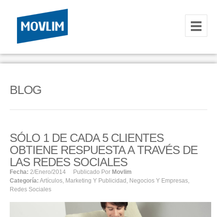
INICIO
NOSOTROS
BLOG
HOSTING
CORREOS CORPORATIVOS
SÓLO 1 DE CADA 5 CLIENTES
HOSTING
OBTIENE RESPUESTA A TRAVÉS DE
RESELLER
LAS REDES SOCIALES
Fecha:
2/enero/2014
Publicado Por
Movlim
Categoría:
Artículos
,
Marketing Y Publicidad
,
Negocios Y Empresas
,
SERVIDORES VPS
Redes Sociales
SERVIDORES VPS WINDOWS