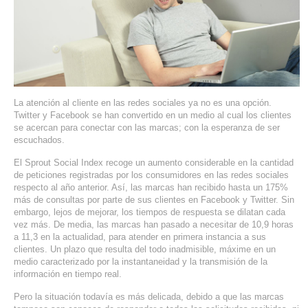
SERVIDORES DEDICADOS
AGENCIA DIGITAL
PAGINAS WEB PARA NEGOCIOS
PAGINA WEB CON MANEJADOR DE CONTENIDOS
La atención al cliente en las redes sociales ya no es una opción.
Twitter y Facebook se han convertido en un medio al cual los clientes
se acercan para conectar con las marcas; con la esperanza de ser
PAGINA WEB CON CATÁLOGO DE PRODUCTOS
escuchados.
El Sprout Social Index recoge un aumento considerable en la cantidad
PAGINAS WEB A MEDIDA
de peticiones registradas por los consumidores en las redes sociales
respecto al año anterior. Así, las marcas han recibido hasta un 175%
APPS PARA NEGOCIOS
más de consultas por parte de sus clientes en Facebook y Twitter. Sin
embargo, lejos de mejorar, los tiempos de respuesta se dilatan cada
vez más. De media, las marcas han pasado a necesitar de 10,9 horas
SISTEMAS PARA NEGOCIOS Y EMPRESAS
a 11,3 en la actualidad, para atender en primera instancia a sus
clientes. Un plazo que resulta del todo inadmisible, máxime en un
medio caracterizado por la instantaneidad y la transmisión de la
MARKETING DIGITAL
información en tiempo real.
EMAIL MARKETING
Pero la situación todavía es más delicada, debido a que las marcas