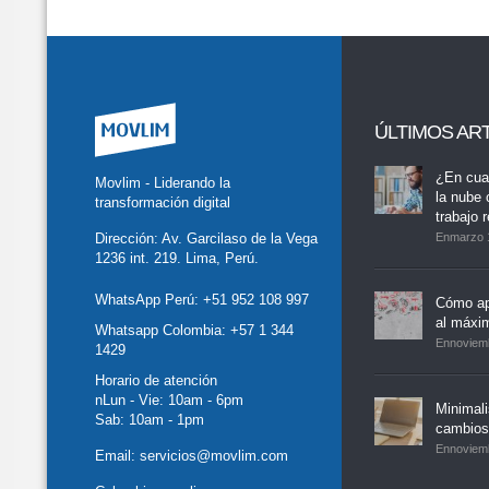
ÚLTIMOS AR
tter
Facebook
LinkedIn
Buscar
whatsapp
¿En cua
Movlim - Liderando la
la nube 
transformación digital
trabajo 
Dirección: Av. Garcilaso de la Vega
Enmarzo 
1236 int. 219. Lima, Perú.
WhatsApp Perú:
+51 952 108 997
Cómo ap
al máxi
Whatsapp Colombia:
+57 1 344
Ennoviem
1429
Horario de atención
nLun - Vie: 10am - 6pm
Minimal
Sab: 10am - 1pm
cambios,
Ennoviem
Email:
servicios@movlim.com