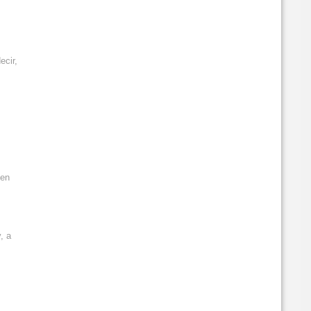
ecir,
 en
, a