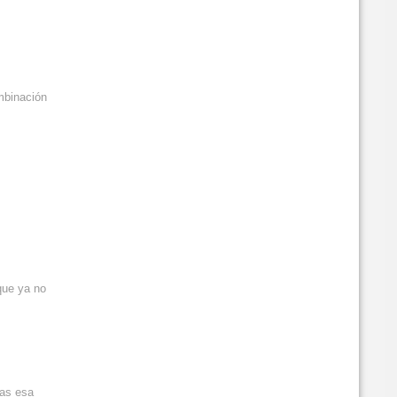
mbinación
que ya no
eas esa