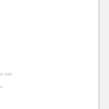
ión .ASD
ra