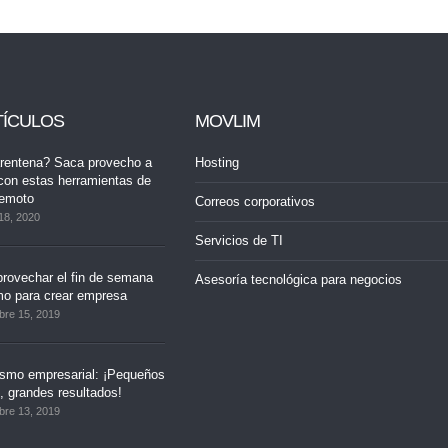
TÍCULOS
MOVLIM
rentena? Saca provecho a
Hosting
con estas herramientas de
remoto
Correos corporativos
18, 2020
Servicios de TI
rovechar el fin de semana
Asesoría tecnológica para negocios
mo para crear empresa
bre 15, 2019
ismo empresarial: ¡Pequeños
 grandes resultados!
bre 13, 2019