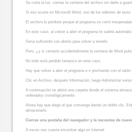
Se corta la luz, cierras la ventana del archivo sin darle a gu
Si eso ocurre en Microsoft Word, uno de los editores de tex
El archivo lo perdiste porque el programa se cerró inesperadam
En este caso, al volver a abrir el programa te saldrá automátic
Sería suficiente con abrirlo para volver a tenerlo.
Pero, ¿y si cerraste accidentalmente la ventana de Word pul
No todo está perdido tampoco en este caso.
Hay que volver a abrir el programa e ir pinchando con el ratón
Clic en Archivo, después Información, luego Administrar vers
A continuación se abrirá una carpeta donde el sistema almac
ordenados cronológicamente.
Ahora hay que elegir el que convenga dando un doble clic. En
almacenarlo.
Cierras una pestaña del navegador y la necesitas de nuev
A veces nos cuesta encontrar algo en Internet.