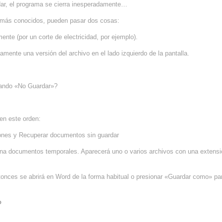
ardar, el programa se cierra inesperadamente…
to más conocidos, pueden pasar dos cosas:
ente (por un corte de electricidad, por ejemplo).
amente una versión del archivo en el lado izquierdo de la pantalla.
sando «No Guardar»?
 en este orden:
iones y Recuperar documentos sin guardar
ena documentos temporales. Aparecerá uno o varios archivos con una extens
tonces se abrirá en Word de la forma habitual o presionar «Guardar como» pa
o