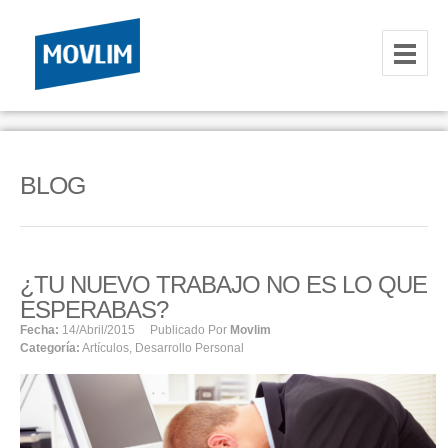
INICIO
NOSOTROS
BLOG
HOSTING
CORREOS CORPORATIVOS
¿TU NUEVO TRABAJO NO ES LO QUE
HOSTING
ESPERABAS?
RESELLER
Fecha:
14/abril/2015
Publicado Por
Movlim
Categoría:
Artículos
,
Desarrollo Personal
SERVIDORES VPS
SERVIDORES VPS WINDOWS