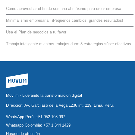
Cómo aprovechar el fin de semana al máximo para crear empresa
Minimalismo empresarial: ¡Pequeños cambios, grandes resultados!
Usa el Plan de negocios a tu favor
Trabajo inteligente mientras trabajas duro: 8 estrategias súper efectivas
Movlim - Liderando la transformación digital
Dirección: Av. Garcilaso de la Vega 1236 int. 219. Lima, Perú.
WhatsApp Perú:
+51 952 108 997
Whatsapp Colombia:
+57 1 344 1429
Horario de atención