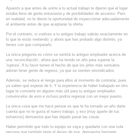
SERVICIOS DE TI
Apuesto a que antes de unirte a tu actual trabajo te dijeron que el lugar
estaba lleno de gente entusiasta y de posibilidades de ascenso. Pero
ASESORÍA TECNOLÓGICA
en realidad, no te dieron la oportunidad de inspeccionar adecuadamente
el ambiente antes de que aceptaras la oferta.
TRANSFORMACIÓN DIGITAL
Por el contrario, si vuelves a tu antiguo trabajo sabrás exactamente en
lo que te estás metiendo; y ahora que has probado algo distinto, ya
PORTAFOLIO
tienes con que compararlo.
BLOG
La única pregunta es cómo se sentirá tu antiguo empleador acerca de
CONTACTO
una ‘reconciliación’, ahora que ha tenido un año para superar la
‘ruptura’. A tu favor tienes el hecho de que los jefes más sensatos
adoran tener gente de regreso, ya que se sienten reivindicados.
Además, se reduce el riesgo para ellos al momento de contratar, pues
ya saben qué esperar de ti. Y la experiencia de haber trabajado en otro
lugar te convierte en alguien más útil para tu antiguo empleador;
convéncelos de esto e incluso podría regresar con un mejor puesto.
La única cosa que me hace pensar es que te ha tomado un año darte
cuenta que no te gusta el nuevo trabajo, y eso (muy aparte de tus
esfuerzos) demuestra que has dejado pasar las cosas.
Haber permitido que todo tu equipo se vaya y quedarte con una sola
persona que también tiene el deseo de irse, demuestra bastante