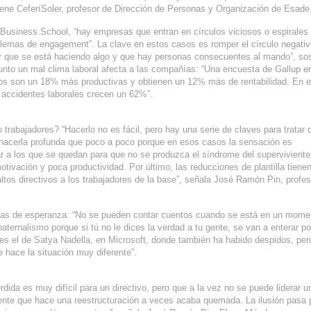
tiene CeferíSoler, profesor de Dirección de Personas y Organización de Esade
siness School, “hay empresas que entran en círculos viciosos o espirales
blemas de engagement”. La clave en estos casos es romper el círculo negati
er que se está haciendo algo y que hay personas consecuentes al mando”, sos
unto un mal clima laboral afecta a las compañías: “Una encuesta de Gallup e
s son un 18% más productivas y obtienen un 12% más de rentabilidad. En e
s accidentes laborales crecen un 62%”.
trabajadores? “Hacerlo no es fácil, pero hay una serie de claves para tratar 
 hacerla profunda que poco a poco porque en esos casos la sensación es
r a los que se quedan para que no se produzca el síndrome del superviviente
tivación y poca productividad. Por último, las reducciones de plantilla tiene
ltos directivos a los trabajadores de la base”, señala José Ramón Pin, profes
nas de esperanza: “No se pueden contar cuentos cuando se está en un mome
aternalismo porque si tú no le dices la verdad a tu gente, se van a enterar po
es el de Satya Nadella, en Microsoft, donde también ha habido despidos, per
e hace la situación muy diferente”.
dida es muy difícil para un directivo, pero que a la vez no se puede liderar 
a gente que hace una reestructuración a veces acaba quemada. La ilusión pasa 