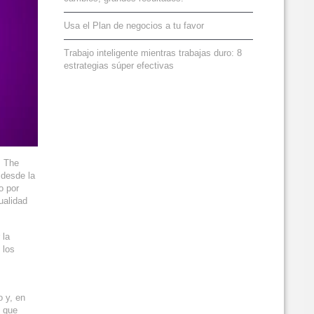
Usa el Plan de negocios a tu favor
Trabajo inteligente mientras trabajas duro: 8
estrategias súper efectivas
s The
 desde la
o por
ualidad
 la
 los
o y, en
o que