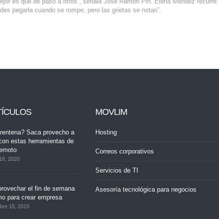
lo mejor es que dé paso a otros”, señala José Ramón Pin. Elena Méndez recurre
des pegarla cuando se rompe, pero las grietas se notan”.
TÍCULOS
MOVLIM
rentena? Saca provecho a
Hosting
con estas herramientas de
remoto
Correos corporativos
18, 2020
Servicios de TI
rovechar el fin de semana
Asesoría tecnológica para negocios
mo para crear empresa
bre 15, 2019