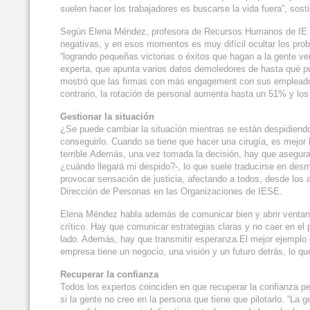
suelen hacer los trabajadores es buscarse la vida fuera”, sos
Según Elena Méndez, profesora de Recursos Humanos de IE Bu
negativas, y en esos momentos es muy difícil ocultar los pro
“logrando pequeñas victorias o éxitos que hagan a la gente v
experta, que apunta varios datos demoledores de hasta qué p
mostró que las firmas con más engagement con sus empleado
contrario, la rotación de personal aumenta hasta un 51% y lo
Gestionar la situación
¿Se puede cambiar la situación mientras se están despidiendo 
conseguirlo. Cuando se tiene que hacer una cirugía, es mejor
terrible.Además, una vez tomada la decisión, hay que asegura
¿cuándo llegará mi despido?-, lo que suele traducirse en desmo
provocar sensación de justicia, afectando a todos, desde los a
Dirección de Personas en las Organizaciones de
IESE
.
Elena Méndez habla además de comunicar bien y abrir venta
crítico. Hay que comunicar estrategias claras y no caer en el p
lado. Además, hay que transmitir esperanza.El mejor ejemplo 
empresa tiene un negocio, una visión y un futuro detrás, lo qu
Recuperar la confianza
Todos los expertos coinciden en que recuperar la confianza per
si la gente no cree en la persona que tiene que pilotarlo. “L