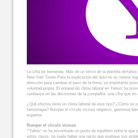
La cifra es tremenda. Más de un tercio de la plantilla deYah
New York Times.Pero la explicación del dato no es menos sign
dirección para cambiar el paso de la firma, un importante porc
voluntad propia. El enrarecido clima laboral en Yahoo! ha pro
confianza en las decisiones de la compañía, una cifra que en
¿Qué efectos tiene un clima laboral de este tipo? ¿Cómo se p
hemorragia? Romper el círculo vicioso negativo, gestionar bien 
expertos.
Romper el círculo vicioso
““Yahoo” no ha encontrado un punto de equilibrio entre lo que
estos casos, no suele haber una razón que explique sus probl