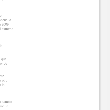
.
vo
tiene la
n 2009
l extremo
de
 -
n que
or de
nto
r otro
o la
un cambio
por un