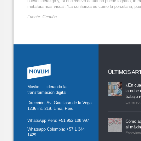
nuevo liderazgo y, si el directivo actual no puede lograrlo, 
metáfora más visual: “La confianza es como la porcelana, pue
Fuente: Gestión
ÚLTIMOS AR
tter
Facebook
LinkedIn
Buscar
whatsapp
¿En cua
Movlim - Liderando la
la nube 
transformación digital
trabajo 
Dirección: Av. Garcilaso de la Vega
Enmarzo 
1236 int. 219. Lima, Perú.
WhatsApp Perú:
+51 952 108 997
Cómo ap
al máxi
Whatsapp Colombia:
+57 1 344
Ennoviem
1429