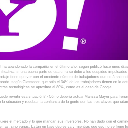
oo ! ha abandonado la compañía en el último año, según publicó hace unos día
ificativa: si una buena parte de esa cifra se debe a los despidos impulsados
entaje tiene que ver con el creciente número de trabajadores que está saliend
vocado -según Glassdoor- que sólo el 34% de los trabajadores tienen en la act
 otras tecnológicas se aproxima al 80%, como es el caso de Google.
uede revertir esa situación? ¿Cómo debería actuar Marissa Mayer para frenar
la situación y recobrar la confianza de la gente son las tres claves que citan
 quiere el mercado y lo que mandan sus inversores. No han dado con el camin
emas, sino varias. Están en fase depresiva y mientras que eso no se frene l