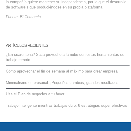
la compañía quiere mantener su independencia, por lo que el desarrollo
SERVICIOS DE TI
de software sigue produciéndose en su propia plataforma.
Fuente: El Comercio
ASESORÍA TECNOLÓGICA
TRANSFORMACIÓN DIGITAL
PORTAFOLIO
ARTÍCULOS RECIENTES
BLOG
¿En cuarentena? Saca provecho a la nube con estas herramientas de
CONTACTO
trabajo remoto
Cómo aprovechar el fin de semana al máximo para crear empresa
Minimalismo empresarial: ¡Pequeños cambios, grandes resultados!
Usa el Plan de negocios a tu favor
Trabajo inteligente mientras trabajas duro: 8 estrategias súper efectivas