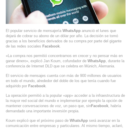
SERVIDORES DEDICADOS
AGENCIA DIGITAL
PAGINAS WEB PARA NEGOCIOS
El popular servicio de mensajería
WhatsApp
anunció el lunes que
dejará de cobrar su abono de un dólar por año. La decisión se tomó
gracias a los beneficios derivados de su compra por parte del gigante
PAGINA WEB CON MANEJADOR DE CONTENIDOS
de las redes sociales
Facebook
.
«La compra nos permitió concentrarnos en crecer y no pensar más en
PAGINA WEB CON CATÁLOGO DE PRODUCTOS
ganar dinero», explicó Jan Koum, cofundador de
WhatsApp
, durante la
conferencia de Internet DLD que se celebra en Múnich, Alemania.
PAGINAS WEB A MEDIDA
El servicio de mensajes cuenta con más de 900 millones de usuarios
en todo el mundo, alrededor del doble de los que tenía cuando fue
APPS PARA NEGOCIOS
adquirido por
Facebook
.
La operación permitió a la popular «app» acceder a la infraestructura de
SISTEMAS PARA NEGOCIOS Y EMPRESAS
la mayor red social del mundo e implementar por ejemplo la opción de
mantener conversaciones de voz, un paso que, sin
Facebook
, habría
MARKETING DIGITAL
demandado una importante inversión propia.
Koum explicó que el próximo paso de
WhatsApp
será avanzar en la
EMAIL MARKETING
comunicación entre empresas y particulares. Al mismo tiempo, aclaró,