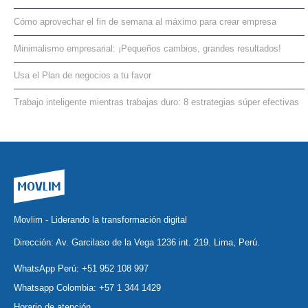
Cómo aprovechar el fin de semana al máximo para crear empresa
Minimalismo empresarial: ¡Pequeños cambios, grandes resultados!
Usa el Plan de negocios a tu favor
Trabajo inteligente mientras trabajas duro: 8 estrategias súper efectivas
Movlim - Liderando la transformación digital
Dirección: Av. Garcilaso de la Vega 1236 int. 219. Lima, Perú.
WhatsApp Perú:
+51 952 108 997
Whatsapp Colombia:
+57 1 344 1429
Horario de atención