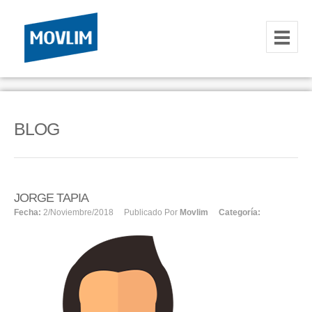
INICIO
NOSOTROS
BLOG
HOSTING
CORREOS CORPORATIVOS
HOSTING
JORGE TAPIA
Fecha:
2/noviembre/2018
Publicado Por
Movlim
Categoría:
RESELLER
SERVIDORES VPS
SERVIDORES VPS WINDOWS