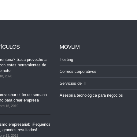
TÍCULOS
MOVLIM
rentena? Saca provecho a
Hosting
con estas herramientas de
remoto
Correos corporativos
18, 2020
Servicios de TI
rovechar el fin de semana
Asesoría tecnológica para negocios
mo para crear empresa
bre 15, 2019
ismo empresarial: ¡Pequeños
 grandes resultados!
bre 13, 2019