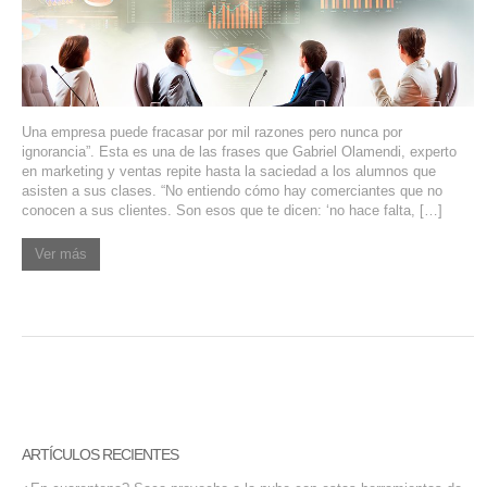
SERVIDORES DEDICADOS
AGENCIA DIGITAL
PAGINAS WEB PARA NEGOCIOS
Una empresa puede fracasar por mil razones pero nunca por
ignorancia”. Esta es una de las frases que Gabriel Olamendi, experto
PAGINA WEB CON MANEJADOR DE CONTENIDOS
en marketing y ventas repite hasta la saciedad a los alumnos que
asisten a sus clases. “No entiendo cómo hay comerciantes que no
conocen a sus clientes. Son esos que te dicen: ‘no hace falta, […]
PAGINA WEB CON CATÁLOGO DE PRODUCTOS
Ver más
PAGINAS WEB A MEDIDA
APPS PARA NEGOCIOS
SISTEMAS PARA NEGOCIOS Y EMPRESAS
MARKETING DIGITAL
ARTÍCULOS RECIENTES
EMAIL MARKETING