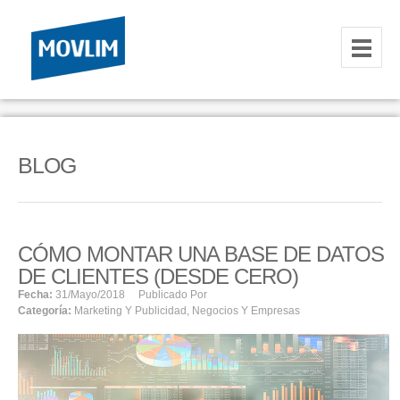
INICIO
NOSOTROS
BLOG
HOSTING
CORREOS CORPORATIVOS
CÓMO MONTAR UNA BASE DE DATOS
HOSTING
DE CLIENTES (DESDE CERO)
RESELLER
Fecha:
31/mayo/2018
Publicado Por
Categoría:
Marketing Y Publicidad
,
Negocios Y Empresas
SERVIDORES VPS
SERVIDORES VPS WINDOWS