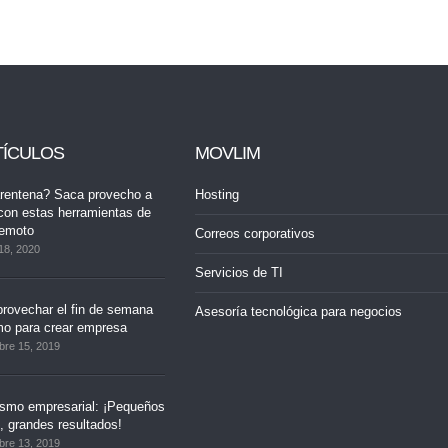
TÍCULOS
MOVLIM
rentena? Saca provecho a
Hosting
con estas herramientas de
remoto
Correos corporativos
18, 2020
Servicios de TI
rovechar el fin de semana
Asesoría tecnológica para negocios
mo para crear empresa
bre 15, 2019
ismo empresarial: ¡Pequeños
 grandes resultados!
bre 13, 2019