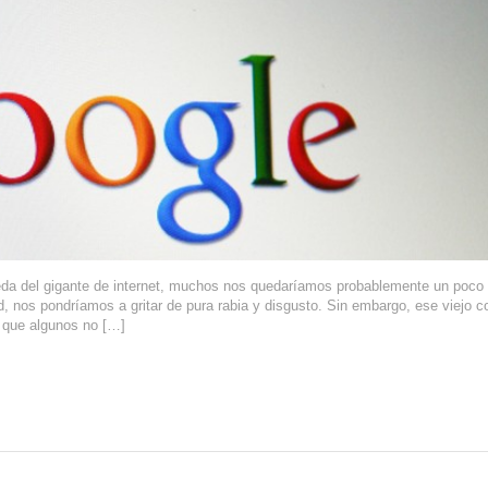
eda del gigante de internet, muchos nos quedaríamos probablemente un poco
d, nos pondríamos a gritar de pura rabia y disgusto. Sin embargo, ese viejo c
 que algunos no […]