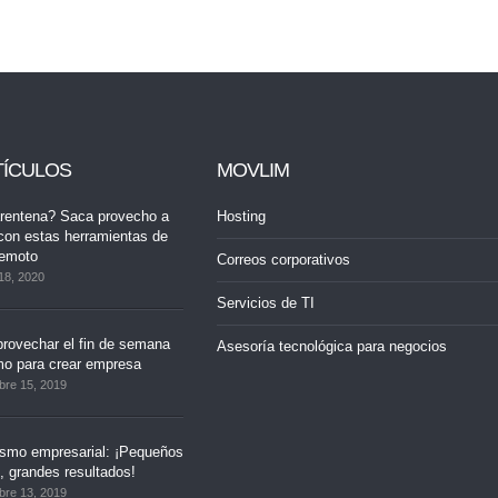
TÍCULOS
MOVLIM
rentena? Saca provecho a
Hosting
con estas herramientas de
remoto
Correos corporativos
18, 2020
Servicios de TI
rovechar el fin de semana
Asesoría tecnológica para negocios
mo para crear empresa
bre 15, 2019
ismo empresarial: ¡Pequeños
 grandes resultados!
bre 13, 2019