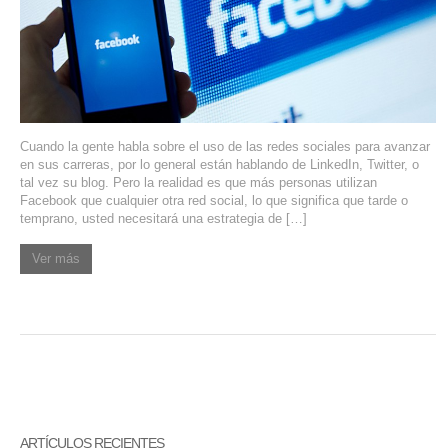
SERVIDORES DEDICADOS
AGENCIA DIGITAL
PAGINAS WEB PARA NEGOCIOS
Cuando la gente habla sobre el uso de las redes sociales para avanzar
PAGINA WEB CON MANEJADOR DE CONTENIDOS
en sus carreras, por lo general están hablando de LinkedIn, Twitter, o
tal vez su blog. Pero la realidad es que más personas utilizan
PAGINA WEB CON CATÁLOGO DE PRODUCTOS
Facebook que cualquier otra red social, lo que significa que tarde o
temprano, usted necesitará una estrategia de […]
PAGINAS WEB A MEDIDA
Ver más
APPS PARA NEGOCIOS
SISTEMAS PARA NEGOCIOS Y EMPRESAS
MARKETING DIGITAL
EMAIL MARKETING
ARTÍCULOS RECIENTES