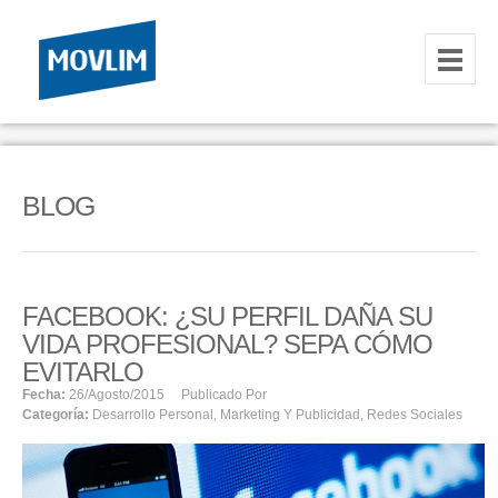
INICIO
NOSOTROS
BLOG
HOSTING
CORREOS CORPORATIVOS
FACEBOOK: ¿SU PERFIL DAÑA SU
HOSTING
VIDA PROFESIONAL? SEPA CÓMO
RESELLER
EVITARLO
Fecha:
26/agosto/2015
Publicado Por
Categoría:
Desarrollo Personal
,
Marketing Y Publicidad
,
Redes Sociales
SERVIDORES VPS
SERVIDORES VPS WINDOWS