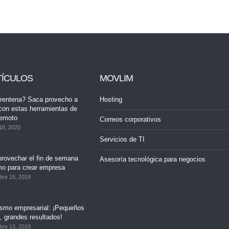
TÍCULOS
MOVLIM
rentena? Saca provecho a
Hosting
con estas herramientas de
remoto
Correos corporativos
18, 2020
Servicios de TI
rovechar el fin de semana
Asesoría tecnológica para negocios
mo para crear empresa
bre 15, 2019
ismo empresarial: ¡Pequeños
 grandes resultados!
bre 13, 2019