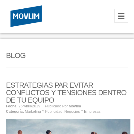
INICIO
NOSOTROS
BLOG
HOSTING
CORREOS CORPORATIVOS
ESTRATEGIAS PAR EVITAR
HOSTING
CONFLICTOS Y TENSIONES DENTRO
RESELLER
DE TU EQUIPO
Fecha:
26/abril/2019
Publicado Por
Movlim
Categoría:
Marketing Y Publicidad
,
Negocios Y Empresas
SERVIDORES VPS
SERVIDORES VPS WINDOWS