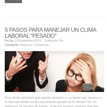
5 PASOS PARA MANEJAR UN CLIMA
LABORAL “PESADO”
Fecha:
29/septiembre/2015
Publicado Por
Categoría:
Negocios Y Empresas
Eres de las personas que apenas amanece y ya tienen que hacerse a
la idea que tendrá un día sumamente pesado en la oficina? No, no
hablamos de exceso de trabajo, ni de los asuntos urgentes que hay