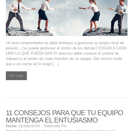
SERVIDORES DEDICADOS
AGENCIA DIGITAL
PAGINAS WEB PARA NEGOCIOS
Un buen emprendedor no debe limitarse a gestionar su propio nivel de
PAGINA WEB CON MANEJADOR DE CONTENIDOS
presión. ¿Se puede gestionar el estrés de los demás? EXIGIR A CADA
UNO LO QUE PUEDA DAR El directivo debe conocer el umbral de
PAGINA WEB CON CATÁLOGO DE PRODUCTOS
tolerancia al estrés de cada miembro de su equipo. Del mismo modo
que a un coche se le exige […]
PAGINAS WEB A MEDIDA
Ver más
APPS PARA NEGOCIOS
SISTEMAS PARA NEGOCIOS Y EMPRESAS
11 CONSEJOS PARA QUE TU EQUIPO
MARKETING DIGITAL
MANTENGA EL ENTUSIASMO
EMAIL MARKETING
Fecha:
19/julio/2018
Publicado Por