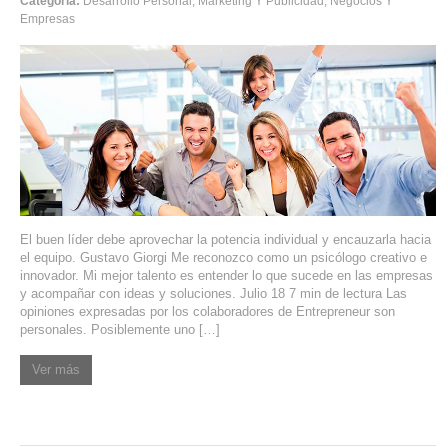
Categoría:
Desarrollo Personal
,
Marketing Y Publicidad
,
Negocios Y
Empresas
SERVICIOS DE TI
ASESORÍA TECNOLÓGICA
TRANSFORMACIÓN DIGITAL
PORTAFOLIO
BLOG
CONTACTO
El buen líder debe aprovechar la potencia individual y encauzarla hacia
el equipo. Gustavo Giorgi Me reconozco como un psicólogo creativo e
innovador. Mi mejor talento es entender lo que sucede en las empresas
y acompañar con ideas y soluciones. Julio 18 7 min de lectura Las
opiniones expresadas por los colaboradores de Entrepreneur son
personales. Posiblemente uno […]
Ver más