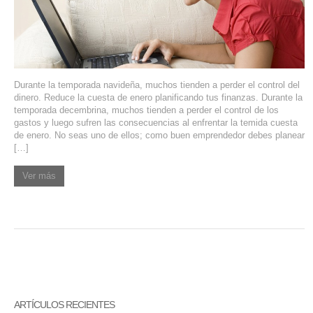
SERVIDORES DEDICADOS
AGENCIA DIGITAL
PAGINAS WEB PARA NEGOCIOS
Durante la temporada navideña, muchos tienden a perder el control del
dinero. Reduce la cuesta de enero planificando tus finanzas. Durante la
PAGINA WEB CON MANEJADOR DE CONTENIDOS
temporada decembrina, muchos tienden a perder el control de los
gastos y luego sufren las consecuencias al enfrentar la temida cuesta
de enero. No seas uno de ellos; como buen emprendedor debes planear
PAGINA WEB CON CATÁLOGO DE PRODUCTOS
[…]
PAGINAS WEB A MEDIDA
Ver más
APPS PARA NEGOCIOS
SISTEMAS PARA NEGOCIOS Y EMPRESAS
MARKETING DIGITAL
EMAIL MARKETING
ARTÍCULOS RECIENTES