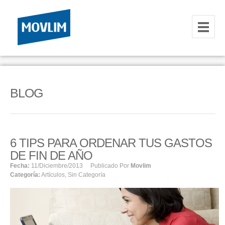
INICIO
NOSOTROS
BLOG
HOSTING
CORREOS CORPORATIVOS
6 TIPS PARA ORDENAR TUS GASTOS
HOSTING
DE FIN DE AÑO
RESELLER
Fecha:
11/diciembre/2013
Publicado Por
Movlim
Categoría:
Artículos
,
Sin Categoría
SERVIDORES VPS
SERVIDORES VPS WINDOWS