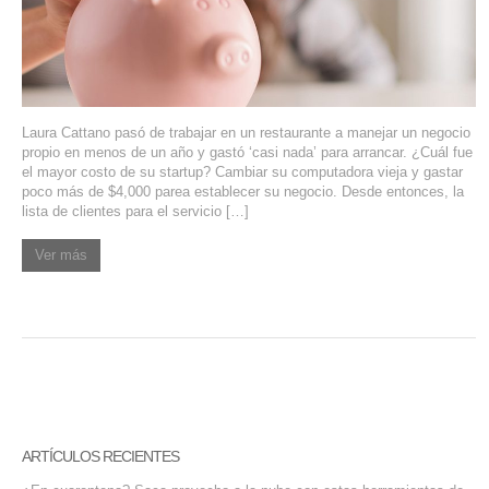
SERVIDORES DEDICADOS
AGENCIA DIGITAL
PAGINAS WEB PARA NEGOCIOS
Laura Cattano pasó de trabajar en un restaurante a manejar un negocio
propio en menos de un año y gastó ‘casi nada’ para arrancar. ¿Cuál fue
PAGINA WEB CON MANEJADOR DE CONTENIDOS
el mayor costo de su startup? Cambiar su computadora vieja y gastar
poco más de $4,000 parea establecer su negocio. Desde entonces, la
lista de clientes para el servicio […]
PAGINA WEB CON CATÁLOGO DE PRODUCTOS
Ver más
PAGINAS WEB A MEDIDA
APPS PARA NEGOCIOS
SISTEMAS PARA NEGOCIOS Y EMPRESAS
MARKETING DIGITAL
ARTÍCULOS RECIENTES
EMAIL MARKETING