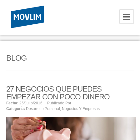
INICIO
NOSOTROS
BLOG
HOSTING
CORREOS CORPORATIVOS
27 NEGOCIOS QUE PUEDES
HOSTING
EMPEZAR CON POCO DINERO
RESELLER
Fecha:
25/julio/2016
Publicado Por
Categoría:
Desarrollo Personal
,
Negocios Y Empresas
SERVIDORES VPS
SERVIDORES VPS WINDOWS