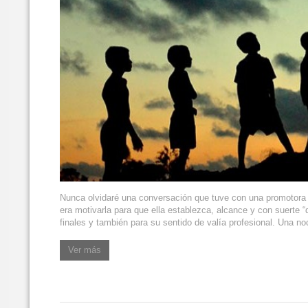
Nunca olvidaré una conversación que tuve con una promotora 
era motivarla para que ella establezca, alcance y con suerte 
finales y también para su sentido de valía profesional. Una n
Ver más