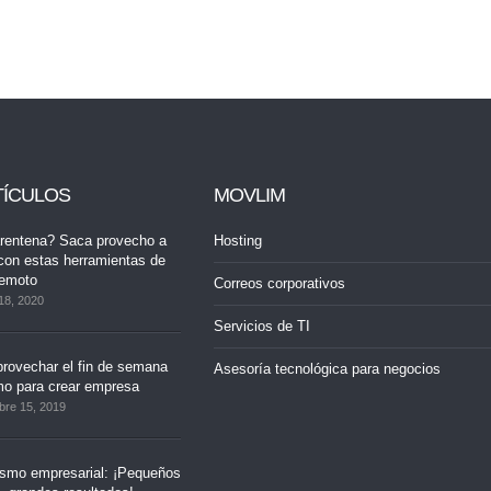
TÍCULOS
MOVLIM
rentena? Saca provecho a
Hosting
con estas herramientas de
remoto
Correos corporativos
18, 2020
Servicios de TI
rovechar el fin de semana
Asesoría tecnológica para negocios
mo para crear empresa
bre 15, 2019
ismo empresarial: ¡Pequeños