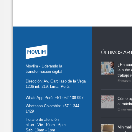
ÚLTIMOS AR
tter
Facebook
LinkedIn
Buscar
whatsapp
¿En cua
Movlim - Liderando la
la nube 
transformación digital
trabajo 
Dirección: Av. Garcilaso de la Vega
Enmarzo 
1236 int. 219. Lima, Perú.
WhatsApp Perú:
+51 952 108 997
Cómo ap
al máxi
Whatsapp Colombia:
+57 1 344
Ennoviem
1429
Horario de atención
nLun - Vie: 10am - 6pm
Minimal
Sab: 10am - 1pm