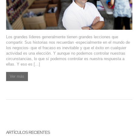
SERVIDORES DEDICADOS
AGENCIA DIGITAL
PAGINAS WEB PARA NEGOCIOS
Los grandes líderes generalmente tienen grandes lecciones que
compartir. Sus historias nos recuerdan -especialmente en el mundo de
PAGINA WEB CON MANEJADOR DE CONTENIDOS
los negocios- que el fracaso es inevitable y que el éxito en cualquier
actividad es una elección. Y aunque no podemos controlar nuestras
circunstancias, lo que sí podemos controlar es nuestra respuesta a
PAGINA WEB CON CATÁLOGO DE PRODUCTOS
ellas. Y eso es […]
PAGINAS WEB A MEDIDA
Ver más
APPS PARA NEGOCIOS
SISTEMAS PARA NEGOCIOS Y EMPRESAS
MARKETING DIGITAL
EMAIL MARKETING
ARTÍCULOS RECIENTES