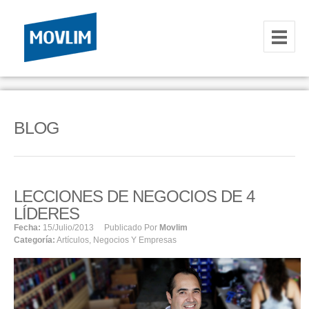
INICIO
NOSOTROS
BLOG
HOSTING
CORREOS CORPORATIVOS
LECCIONES DE NEGOCIOS DE 4
HOSTING
LÍDERES
RESELLER
Fecha:
15/julio/2013
Publicado Por
Movlim
Categoría:
Artículos
,
Negocios Y Empresas
SERVIDORES VPS
SERVIDORES VPS WINDOWS