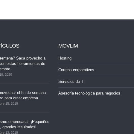
TÍCULOS
MOVLIM
rentena? Saca provecho a
Hosting
con estas herramientas de
remoto
Correos corporativos
18, 2020
Servicios de TI
rovechar el fin de semana
Asesoría tecnológica para negocios
mo para crear empresa
bre 15, 2019
ismo empresarial: ¡Pequeños
 grandes resultados!
bre 13, 2019