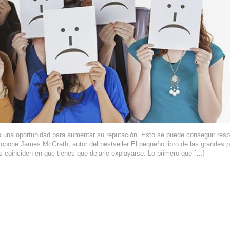
o una oportunidad para aumentar su reputación. Esto se puede conseguir res
propone James McGrath, autor del bestseller El pequeño libro de las grandes 
s coinciden en que tienes que dejarle explayarse. Lo primero que […]