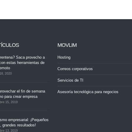
TÍCULOS
MOVLIM
rentena? Saca provecho a
Hosting
con estas herramientas de
remoto
Correos corporativos
18, 2020
Servicios de TI
rovechar el fin de semana
Asesoría tecnológica para negocios
mo para crear empresa
bre 15, 2019
ismo empresarial: ¡Pequeños
 grandes resultados!
bre 13, 2019