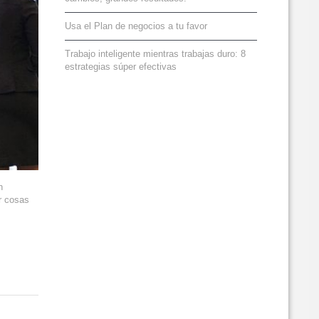
Usa el Plan de negocios a tu favor
Trabajo inteligente mientras trabajas duro: 8
estrategias súper efectivas
n
r cosas