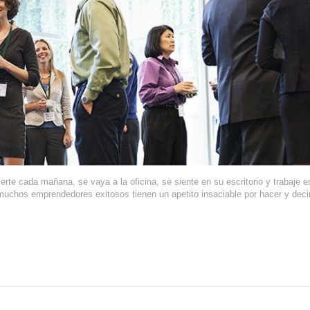
rte cada mañana, se vaya a la oficina, se siente en su escritorio y trabaje e
, muchos emprendedores exitosos tienen un apetito insaciable por hacer y deci